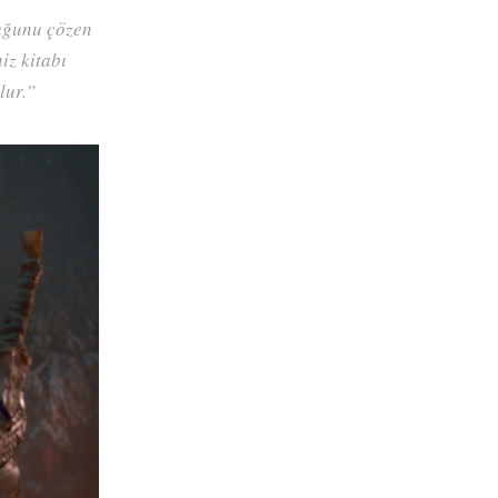
duğunu çözen
iz kitabı
lur.”