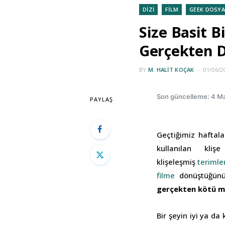
DİZİ
FİLM
GEEK DOSYA
Size Basit 
Gerçekten 
BY
M. HALIT KOÇAK
01/06/2
Son güncelleme: 4 Ma
PAYLAŞ
Geçtiğimiz haftala
kullanılan kli
klişeleşmiş
terimle
filme
dönüştüğünü 
gerçekten kötü 
Bir şeyin iyi ya d