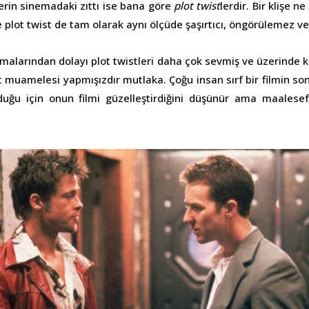
erin sinemadaki zıttı ise bana göre
plot twist
lerdir. Bir klişe n
 plot twist de tam olarak aynı ölçüde şaşırtıcı, öngörülemez ve 
rtmalarından dolayı plot twistleri daha çok sevmiş ve üzerinde
t muamelesi yapmışızdır mutlaka. Çoğu insan sırf bir filmin so
uğu için onun filmi güzelleştirdiğini düşünür ama maalese