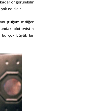
e kadar öngörülebilir
şok edicidir.
 konuştuğumuz diğer
nundaki plot twistin
f bu çok büyük bir