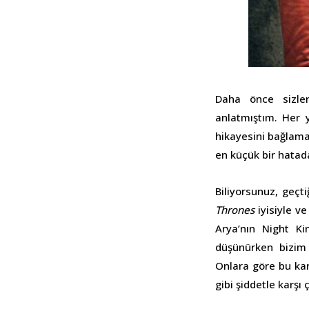
Daha önce sizlere
anlatmıştım. Her y
hikayesini bağlamay
en küçük bir hatada
Biliyorsunuz, geçt
Thrones
iyisiyle ve
Arya’nın Night Ki
düşünürken bizim 
Onlara göre bu kar
gibi şiddetle karşı 