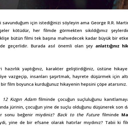
ri savunduğum için istediğinizi söyleyin ama George R.R. Martin
işeler kötüdür, her filmde görmekten sıkıldığımız şeylerdir
klişe bütün filmi tek başına mahvedecek kadar büyük bir etk
n de geçerlidir. Burada asıl önemli olan şey
anlattığınız h
 hazırlık yaptığınız, karakter geliştirdiğiniz, üstüne hika
diye vazgeçip, insanları şaşırtmak, hayrete düşürmek için altı
n bir film boyunca kurduğunuz hikayenin hepsini çöpe atarsınız.
n
12 Kızgın Adam
filminde çocuğun suçluluğunu kanıtlamaya
unda jürinin, çocuğun yine de suçlu olduğunu düşünerek son 
r sonu beğenir miydiniz?
Back to the Future
filminde
Ma
di, yine de bir efsane olarak hatırlar mıydınız? Tabii ki fi