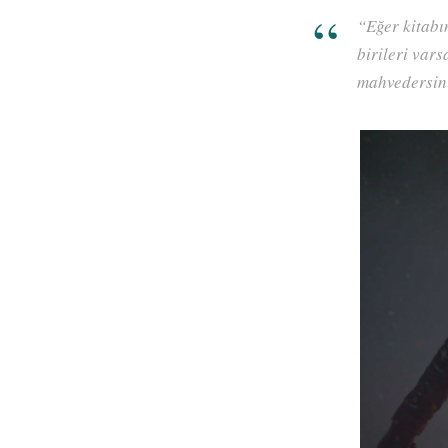
“Eğer kitabın
birileri vars
mahvedersini