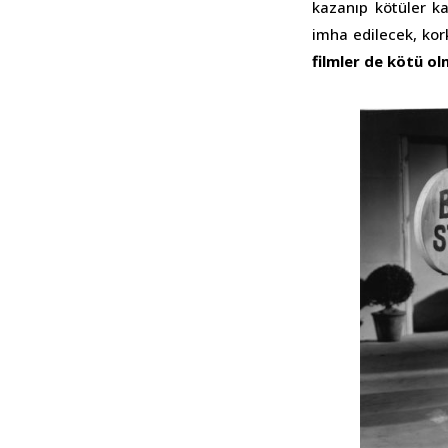
kazanıp kötüler k
imha edilecek, kor
filmler de kötü o