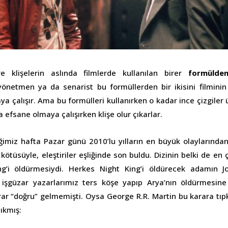
 klişelerin aslında filmlerde kullanılan birer
formülde
önetmen ya da senarist bu formüllerden bir ikisini filminin 
a çalışır. Ama bu formülleri kullanırken o kadar ince çizgiler 
 efsane olmaya çalışırken klişe olur çıkarlar.
iğimiz hafta Pazar günü 2010’lu yılların en büyük olaylarından
 kötüsüyle, eleştiriler eşliğinde son buldu. Dizinin belki de en
ng’i öldürmesiydi. Herkes Night King’i öldürecek adamın 
işgüzar yazarlarımız ters köşe yapıp Arya’nın öldürmesine 
ar “doğru” gelmemişti. Oysa George R.R. Martin bu karara tı
çıkmış: