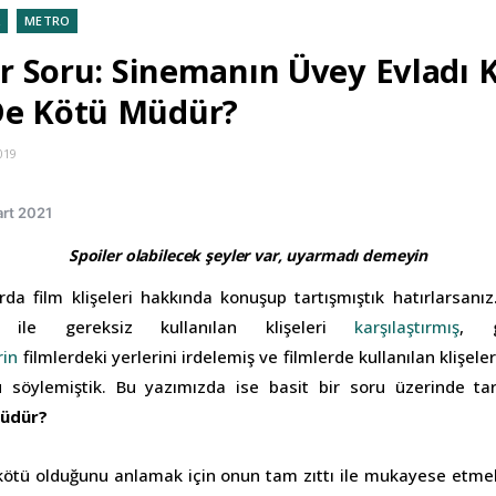
METRO
Bir Soru: Sinemanın Üvey Evladı 
De Kötü Müdür?
019
rt 2021
Spoiler olabilecek şeyler var, uyarmadı demeyin
rda film klişeleri hakkında konuşup tartışmıştık hatırlarsanız
şe ile gereksiz kullanılan klişeleri
karşılaştırmış
, g
rin
filmlerdeki yerlerini irdelemiş ve filmlerde kullanılan klişele
söylemiştik. Bu yazımızda ise basit bir soru üzerinde tar
müdür?
a kötü olduğunu anlamak için onun tam zıttı ile mukayese etme