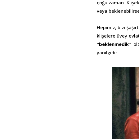
çoğu zaman. Klişel
veya beklenebilirse
Hepimiz, bizi şaşı
klişelere üvey evla
“beklenmedik”
old
yanılgıdır.