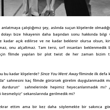
 anlatmaya çalıştığımız şey, aslında suçun klişelerde olmadığı
an dolayı bize hikayenin daha başından sonu hakkında bilgi v
ne kadar açık edilirse ve ne kadar beklenir olursa olsun, ki
az, onu alçaltmaz. Tam tersi, sırf insanları beklenmedik b
 için filmde yapılan bir plot twist de her zaman bizim t
u bu kadar klişelerde?
Since You Went Away
filminde ilk defa k
da” sahnesini kaç filmde görürsek görelim duygulanmadık m
ü durdurun” sahnelerinde hepimiz heyecanlanmadık mı?
li kesmeliyiz” sekanslarında gerilmedik mi?
ekrar ettim ama bir kez daha söylemekte bir sakınca gör