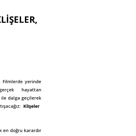
KLİŞELER,
. Filmlerde yerinde
erçek hayattan
r ile dalga geçilerek
tışacağız:
Klişeler
k en doğru karardır