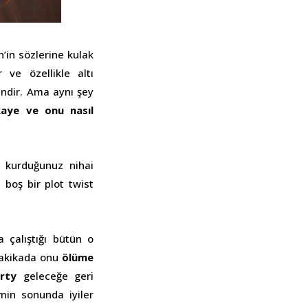
’in sözlerine kulak
 ve özellikle altı
endir. Ama aynı şey
ikaye ve onu nasıl
ye kurduğunuz nihai
 boş bir plot twist
 çalıştığı bütün o
dakikada onu
ölüme
rty
geleceğe geri
lmin sonunda iyiler