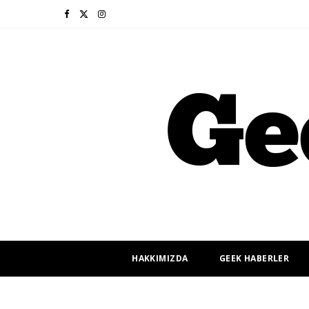
F
X
I
a
(
n
c
T
s
e
w
t
b
i
a
o
t
g
o
t
r
k
e
a
r
m
HAKKIMIZDA
GEEK HABERLER
)