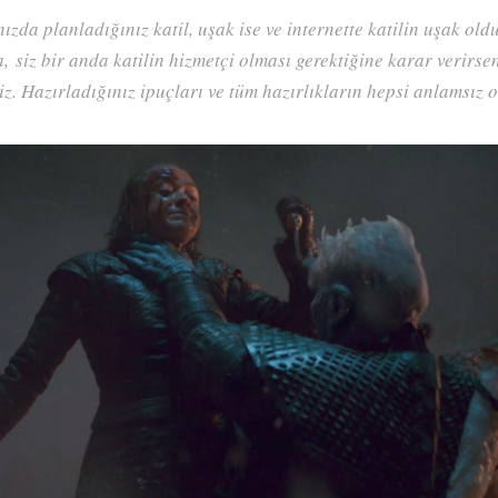
ızda planladığınız katil, uşak ise ve internette katilin uşak ol
a, siz bir anda katilin hizmetçi olması gerektiğine karar verirsen
z. Hazırladığınız ipuçları ve tüm hazırlıkların hepsi anlamsız o