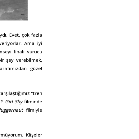
ydı. Evet, çok fazla
eriyorlar. Ama iyi
mseyi finali vurucu
ir şey verebilmek,
arafımızdan güzel
arşılaştığımız “tren
ı?
Girl Shy
filminde
Juggernaut
filmiyle
müyorum. Klişeler