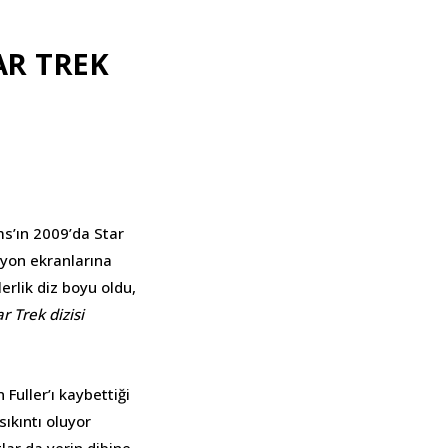
AR TREK
s’ın 2009’da Star
zyon ekranlarına
erlik diz boyu oldu,
ar Trek dizisi
n Fuller’ı kaybettiği
sıkıntı oluyor