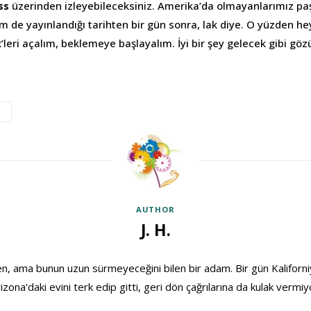
ss
üzerinden izleyebileceksiniz. Amerika’da olmayanlarımız paşa
em de yayınlandığı tarihten bir gün sonra, lak diye. O yüzden he
x’leri açalım, beklemeye başlayalım. İyi bir şey gelecek gibi göz
AUTHOR
J. H.
, ama bunun uzun sürmeyeceğini bilen bir adam. Bir gün Kaliforniya
izona'daki evini terk edip gitti, geri dön çağrılarına da kulak vermiy