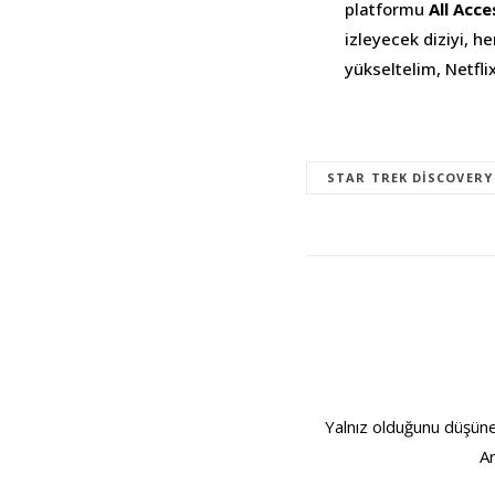
platformu
All Acce
izleyecek diziyi, h
yükseltelim, Netfli
STAR TREK DISCOVERY
Yalnız olduğunu düşünen
Ar