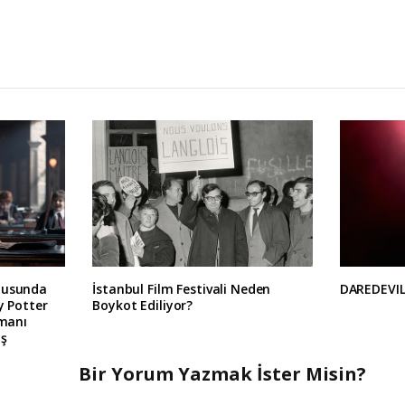
dusunda
İstanbul Film Festivali Neden
DAREDEVIL
y Potter
Boykot Ediliyor?
gmanı
üş
Bir Yorum Yazmak İster Misin?