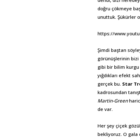
dendi, dizi neredey
doğru çökmeye başla
unuttuk. Şükürler o
https://www.yout
Şimdi baştan söyle
görünüşlerinin bizi
gibi bir bilim kurg
yığdıkları efekt s
gerçek bu.
Star Tr
kadrosundan tanıştı
Martin-Green
hari
de var.
Her şey çiçek gözük
bekliyoruz. O gala 