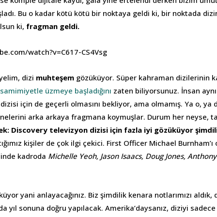
se komple dijitale kaydı, gala yine ertelendi derken bizim umut
dı. Bu o kadar kötü kötü bir noktaya geldi ki, bir noktada dizin
lsun ki,
fragman geldi.
ube.com/watch?v=C617-CS4Vsg
yelim, dizi
muhteşem
gözüküyor. Süper kahraman dizilerinin ka
samimiyetle üzmeye başladığını
zaten biliyorsunuz. İnsan aynı
u dizisi için de geçerli olmasını bekliyor, ama olmamış. Ya o, ya
ahnelerini arka arkaya fragmana koymuşlar. Durum her neyse, ta
ek: Discovery televizyon dizisi için fazla iyi gözüküyor şimdil
ğımız kişiler de çok ilgi çekici. First Officer Michael Burnham’
cinde kadroda
Michelle Yeoh, Jason Isaacs, Doug Jones, Anthon
üyor yani anlayacağınız. Biz şimdilik kenara notlarımızı aldık, d
da yıl sonuna doğru yapılacak. Amerika’daysanız, diziyi sadece C