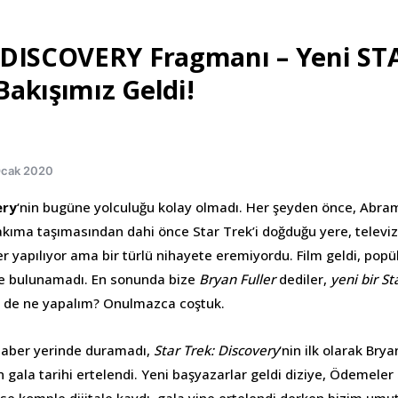
 DISCOVERY Fragmanı – Yeni ST
 Bakışımız Geldi!
Ocak 2020
ery
‘nin bugüne yolculuğu kolay olmadı. Her şeyden önce, Abram
akıma taşımasından dahi önce Star Trek’i doğduğu yere, televi
er yapılıyor ama bir türlü nihayete eremiyordu. Film geldi, popül
je bulunamadı. En sonunda bize
Bryan Fuller
dediler,
yeni bir St
z de ne yapalım? Onulmazca coştuk.
haber yerinde duramadı,
Star Trek: Discovery
‘nin ilk olarak Brya
 gala tarihi ertelendi. Yeni başyazarlar geldi diziye, Ödemeler 