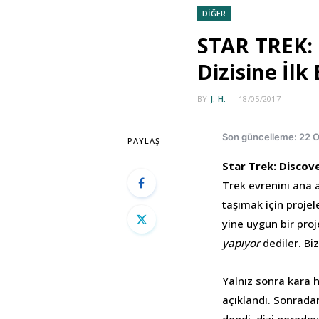
DİĞER
STAR TREK:
Dizisine İlk
BY
J. H.
18/05/2017
Son güncelleme: 22 
PAYLAŞ
Star Trek: Discov
Trek evrenini ana 
taşımak için projel
yine uygun bir pro
yapıyor
dediler. Bi
Yalnız sonra kara 
açıklandı. Sonradan