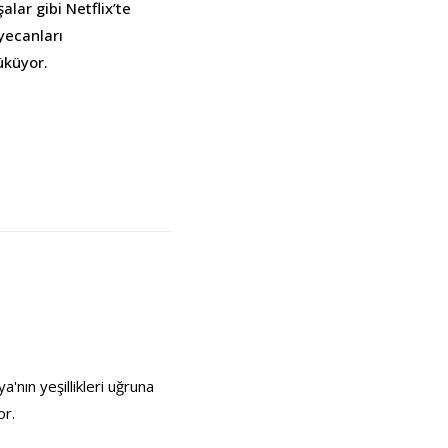
lar gibi Netflix’te
yecanları
üküyor.
'nın yeşillikleri uğruna
or.