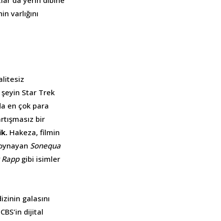
lar da yerin dibine
in varlığını
litesiz
 şeyin Star Trek
 da en çok para
rtışmasız bir
ik.
Hakeza, filmin
ı oynayan
Sonequa
y Rapp
gibi isimler
izinin galasını
BS’in dijital