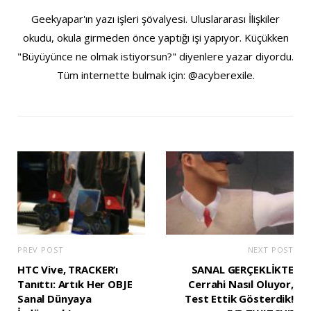
Geekyapar'ın yazı işleri şövalyesi. Uluslararası İlişkiler
okudu, okula girmeden önce yaptığı işi yapıyor. Küçükken
"Büyüyünce ne olmak istiyorsun?" diyenlere yazar diyordu.
Tüm internette bulmak için: @acyberexile.
PREV POST
NEXT POST
HTC Vive, TRACKER’ı
SANAL GERÇEKLİKTE
Tanıttı: Artık Her OBJE
Cerrahi Nasıl Oluyor,
Sanal Dünyaya
Test Ettik Gösterdik!