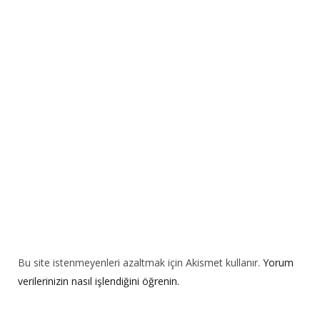
n
a
t
i
v
e
:
Bu site istenmeyenleri azaltmak için Akismet kullanır.
Yorum
verilerinizin nasıl işlendiğini öğrenin.