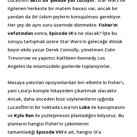
Lucasfilm
aktif bir şekilde yas tutuyor.
Star Wars ile
ilgilenen herkeste bir matem havası var, ancak bir
yandan da
bir takım
şeylerin konuşulması gerekiyor.
Her şey de aynı soru üzerinde dönmekte:
Fisher’ın
vefatından
sonra,
Episode IX
‘a ne olacak? İşte bu
soruyu tartışmak üzere Star Wars’ın geleceğe dönük
beyin ekibi yazar Derek Connolly, yönetmen Colin
Trevorrow ve yapımcı Kathleen Kennedy Los
Angeles’da önümüzdeki günlerde toplanıyorlar.
Masaya yatırılan opsiyonlardan biri elbette ki Fisher’ı,
yani Leia’yı komple hikayeden çıkartmak olacaktır.
Ancak, daha önceden bize söylenenlerin ışığında
Lucasfilm’in bir noktada Leia’nın
Luke
ile kavuşmasını
ve
Kylo Ren
ile yüzleşmesini planladığını biliyoruz. Bu
planların hangisi Fisher’ın çekimlerini
tamamladığı
Episode VIII
‘e ait, hangisi IX’a