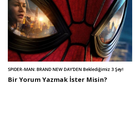
SPIDER-MAN: BRAND NEW DAY’DEN Beklediğimiz 3 Şey!
Bir Yorum Yazmak İster Misin?
A
l
t
e
r