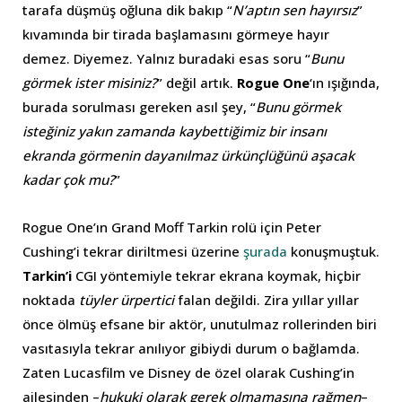
tarafa düşmüş oğluna dik bakıp “
N’aptın sen hayırsız
”
kıvamında bir tirada başlamasını görmeye hayır
demez. Diyemez. Yalnız buradaki esas soru “
Bunu
görmek ister misiniz?
” değil artık.
Rogue One
‘ın ışığında,
burada sorulması gereken asıl şey, “
Bunu görmek
isteğiniz yakın zamanda kaybettiğimiz bir insanı
ekranda görmenin dayanılmaz ürkünçlüğünü aşacak
kadar çok mu?
”
Rogue One’ın Grand Moff Tarkin rolü için Peter
Cushing’i tekrar diriltmesi üzerine
şurada
konuşmuştuk.
Tarkin’i
CGI yöntemiyle tekrar ekrana koymak, hiçbir
noktada
tüyler ürpertici
falan değildi. Zira yıllar yıllar
önce ölmüş efsane bir aktör, unutulmaz rollerinden biri
vasıtasıyla tekrar anılıyor gibiydi durum o bağlamda.
Zaten Lucasfilm ve Disney de özel olarak Cushing’in
ailesinden –
hukuki olarak gerek olmamasına rağmen
–