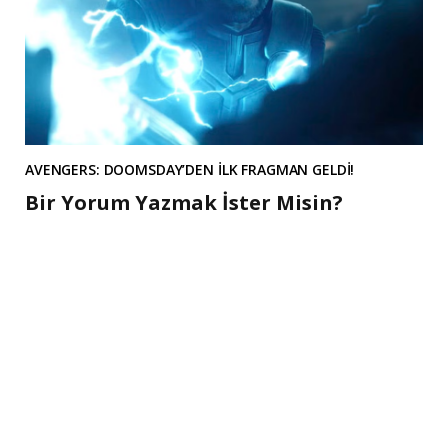
AVENGERS: DOOMSDAY’DEN İLK FRAGMAN GELDİ!
Bir Yorum Yazmak İster Misin?
A
l
t
e
r
n
a