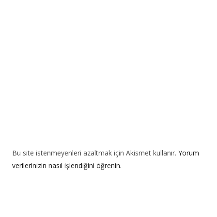
t
i
v
e
:
Bu site istenmeyenleri azaltmak için Akismet kullanır.
Yorum
verilerinizin nasıl işlendiğini öğrenin.