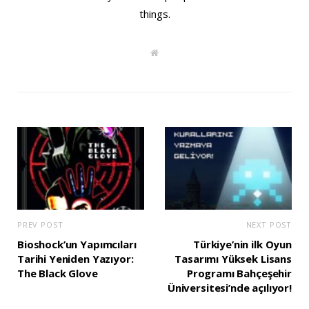
things.
W
e
b
s
i
t
e
PREV POST
NEXT POST
Bioshock’un Yapımcıları
Türkiye’nin ilk Oyun
Tarihi Yeniden Yazıyor:
Tasarımı Yüksek Lisans
The Black Glove
Programı Bahçeşehir
Üniversitesi’nde açılıyor!