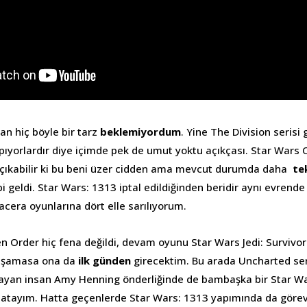
an hiç böyle bir tarz
beklemiyordum
. Yine The Division serisi 
apıyorlardır diye içimde pek de umut yoktu açıkçası. Star Wars
 çıkabilir ki bu beni üzer cidden ama mevcut durumda daha
tek
bi geldi. Star Wars: 1313 iptal edildiğinden beridir aynı evrend
cera oyunlarına dört elle sarılıyorum.
en Order hiç fena değildi, devam oyunu Star Wars Jedi: Survivor
 yaşamasa ona da
ilk günden
girecektim. Bu arada Uncharted ser
nayan insan Amy Henning önderliğinde de bambaşka bir Star 
tırlatayım. Hatta geçenlerde Star Wars: 1313 yapımında da görev