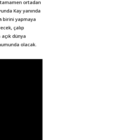
rı tamamen ortadan
oyunda Kay yanında
n
birini yapmaya
recek, çalıp
a açık dünya
numunda olacak.