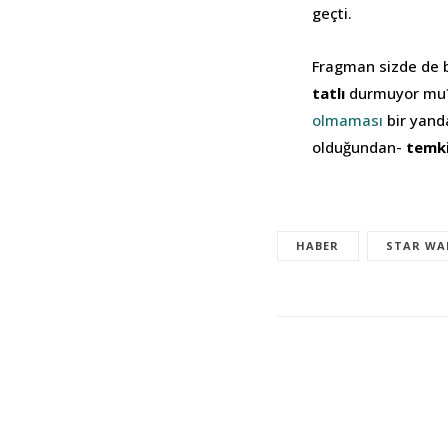
geçti.
Fragman sizde de 
tatlı
durmuyor mu? S
olmaması
bir yanda
olduğundan-
temki
HABER
STAR WA