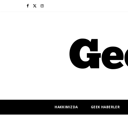
F
X
I
a
(
n
c
T
s
e
w
t
b
i
a
o
t
g
o
t
r
k
e
a
r
m
HAKKIMIZDA
GEEK HABERLER
)