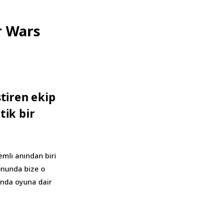
r Wars
ştiren ekip
ik bir
li anından biri
onunda bize o
şında oyuna dair