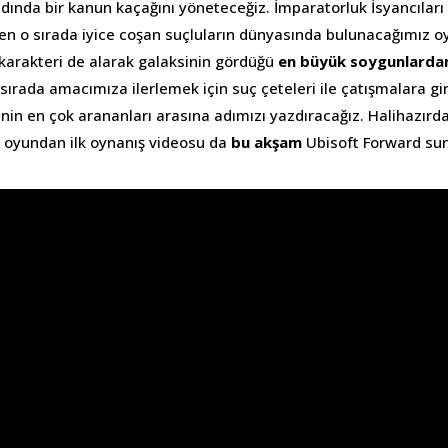
ında bir kanun kaçağını yöneteceğiz. İmparatorluk İsyancıla
ken o sırada iyice coşan suçluların dünyasında bulunacağımız 
 karakteri de alarak galaksinin gördüğü
en büyük soygunlarda
 sırada amacımıza ilerlemek için suç çeteleri ile çatışmalara gi
inin en çok arananları arasına adımızı yazdıracağız. Halihazırd
iz oyundan ilk oynanış videosu da
bu akşam
Ubisoft Forward su