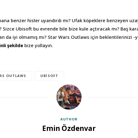
bana benzer hisler uyandırdı mı? Ufak köpeklere benzeyen uz
izce Ubisoft bu evrende bile bize kule açtıracak mı? Baş kara
n da iyi olmamış mı? Star Wars Outlaws için beklentilerinizi -
nli şekilde
bize yollayın.
RS OUTLAWS
UBISOFT
AUTHOR
Emin Özdenvar