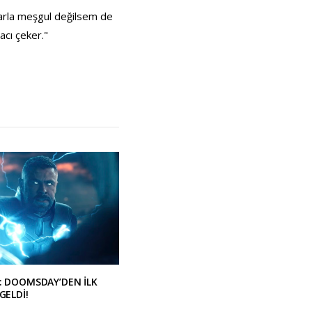
larla meşgul değilsem de
cı çeker."
: DOOMSDAY’DEN İLK
GELDİ!