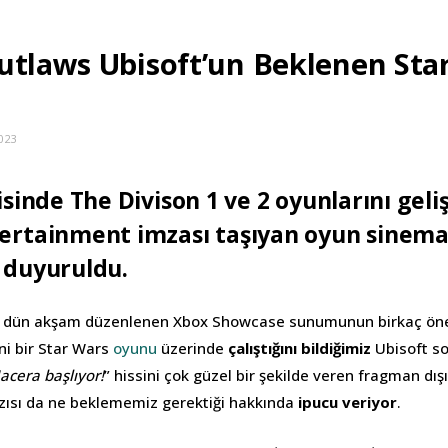
utlaws Ubisoft’un Beklenen Sta
023
isinde The Divison 1 ve 2 oyunlarını geli
ertainment imzası taşıyan oyun sinemat
 duyuruldu.
 dün akşam düzenlenen Xbox Showcase sunumunun birkaç önem
eni bir Star Wars
oyunu
üzerinde
çalıştığını bildiğimiz
Ubisoft s
acera başlıyor!
” hissini çok güzel bir şekilde veren fragman dı
zısı da ne beklememiz gerektiği hakkında
ipucu veriyor
.