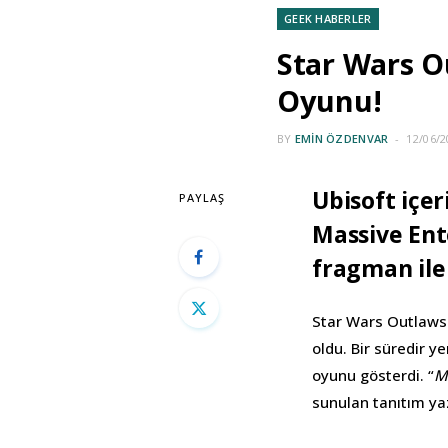
GEEK HABERLER
Star Wars O
Oyunu!
BY
EMIN ÖZDENVAR
12/06/2
Ubisoft içer
PAYLAŞ
Massive Ent
fragman ile
Star Wars Outlaws
oldu. Bir süredir y
oyunu gösterdi. “
M
sunulan tanıtım ya