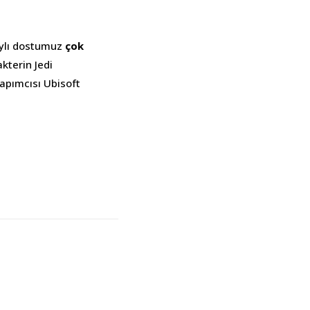
aylı dostumuz
çok
kterin Jedi
yapımcısı Ubisoft