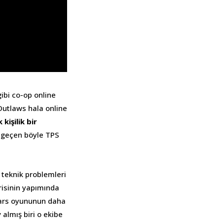
gibi co-op online
 Outlaws hala online
 kişilik bir
e geçen böyle TPS
 teknik problemleri
isinin yapımında
Wars oyununun daha
 almış biri o ekibe