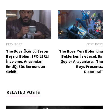
PREV POST
NEXT POST
The Boys Üçüncü Sezon
The Boys Yeni Bölümünü
Beşinci Bölüm SPOILERLI
Beklerken İzleyecek Bir
İnceleme: Anasından
Şeyler Arayanlara: “The
Emdiği Süt Burnundan
Boys Presents:
Geldi!
Diabolical”
RELATED POSTS