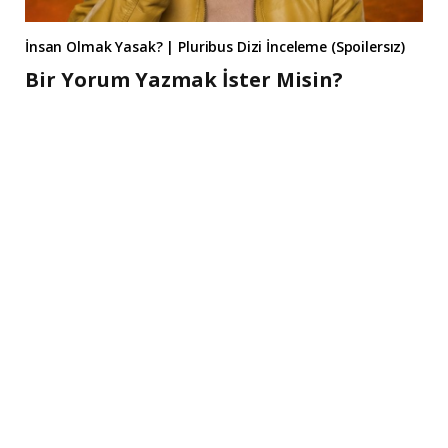
İnsan Olmak Yasak? | Pluribus Dizi İnceleme (Spoilersız)
Bir Yorum Yazmak İster Misin?
A
l
t
e
r
n
a
t
i
v
e
: