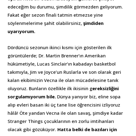
edeceğim bu durumu, şimdilik görmezden geliyorum.
Fakat eğer sezon finali tatmin etmezse yine
söylenmelerime şahit olabilirsiniz,
şimdiden
uyarıyorum.
Dördüncü sezonun ikinci kısmı için gösterilen ilk
görüntülerde; Dr. Martin Brenner’ın Amerikan
hükümetiyle, Lucas Sinclair’ın kabadayı basketbol
takımıyla, Jim ve Joyce’un Ruslarla ve son olarak geri
kalan ekibimizin Vecna ile olan mücadelesine tanık
oluyoruz. Bunların özellikle ilk ikisinin g
ereksizliğini
sorgulamıyorum bile.
Dünya yanıyor biz, eline sopa
alıp evleri basan iki üç tane lise öğrencisini izliyoruz
hâlâ! Öte yandan Vecna ile olan savaş, şimdiye kadar
Stranger Things çocuklarının en zorlu imtihanları
olacak gibi gözüküyor.
Hatta belki de bazıları için