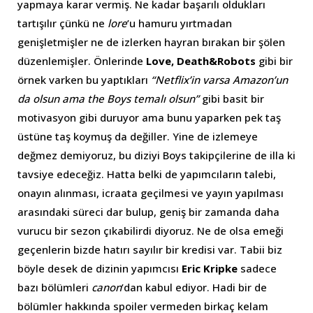
yapmaya karar vermiş. Ne kadar başarılı oldukları
tartışılır çünkü ne
lore
’u hamuru yırtmadan
genişletmişler ne de izlerken hayran bırakan bir şölen
düzenlemişler. Önlerinde
Love, Death&Robots
gibi bir
örnek varken bu yaptıkları
“Netflix’in varsa Amazon’un
da olsun ama the Boys temalı olsun”
gibi basit bir
motivasyon gibi duruyor ama bunu yaparken pek taş
üstüne taş koymuş da değiller. Yine de izlemeye
değmez demiyoruz, bu diziyi Boys takipçilerine de illa ki
tavsiye edeceğiz. Hatta belki de yapımcıların talebi,
onayın alınması, icraata geçilmesi ve yayın yapılması
arasındaki süreci dar bulup, geniş bir zamanda daha
vurucu bir sezon çıkabilirdi diyoruz. Ne de olsa emeği
geçenlerin bizde hatırı sayılır bir kredisi var. Tabii biz
böyle desek de dizinin yapımcısı
Eric Kripke
sadece
bazı bölümleri
canon
’dan kabul ediyor. Hadi bir de
bölümler hakkında spoiler vermeden birkaç kelam