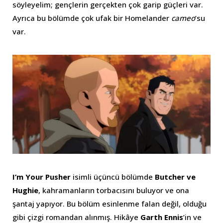
söyleyelim; gençlerin gerçekten çok garip güçleri var.
Ayrıca bu bölümde çok ufak bir Homelander
cameo
’su
var.
I’m Your Pusher
isimli üçüncü bölümde
Butcher ve
Hughie
, kahramanların torbacısını buluyor ve ona
şantaj yapıyor. Bu bölüm esinlenme falan değil, olduğu
gibi çizgi romandan alınmış. Hikâye
Garth Ennis
’in ve