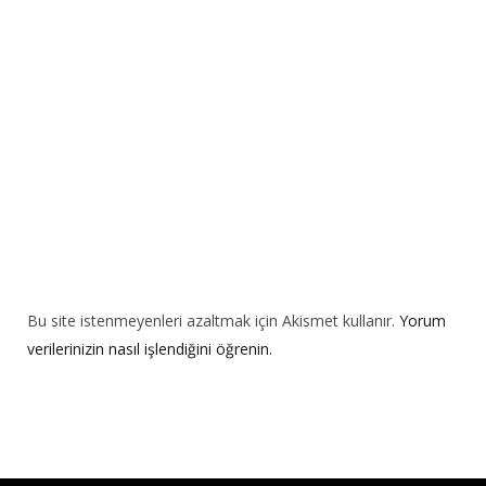
i
v
e
:
Bu site istenmeyenleri azaltmak için Akismet kullanır.
Yorum
verilerinizin nasıl işlendiğini öğrenin.