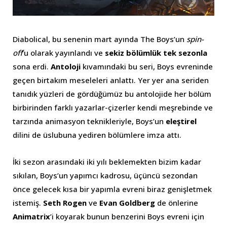
Diabolical, bu senenin mart ayında The Boys’un
spin-
off
‘u olarak yayınlandı ve
sekiz bölümlük tek sezonla
sona erdi.
Antoloji
kıvamındaki bu seri, Boys evreninde
geçen birtakım meseleleri anlattı. Yer yer ana seriden
tanıdık yüzleri de gördüğümüz bu antolojide her bölüm
birbirinden farklı yazarlar-çizerler kendi meşrebinde ve
tarzında animasyon teknikleriyle, Boys’un
eleştirel
dilini de üslubuna yediren bölümlere imza attı.
İki sezon arasındaki iki yılı beklemekten bizim kadar
sıkılan, Boys’un yapımcı kadrosu, üçüncü sezondan
önce gelecek kısa bir yapımla evreni biraz genişletmek
istemiş.
Seth Rogen
ve
Evan Goldberg
de önlerine
Animatrix
’i koyarak bunun benzerini Boys evreni için