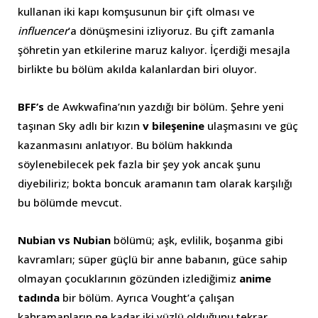
kullanan iki kapı komşusunun bir çift olması ve
influencer
’a dönüşmesini izliyoruz. Bu çift zamanla
şöhretin yan etkilerine maruz kalıyor. İçerdiği mesajla
birlikte bu bölüm akılda kalanlardan biri oluyor.
BFF’s
de Awkwafina’nın yazdığı bir bölüm. Şehre yeni
taşınan Sky adlı bir kızın
v bileşenine
ulaşmasını ve güç
kazanmasını anlatıyor. Bu bölüm hakkında
söylenebilecek pek fazla bir şey yok ancak şunu
diyebiliriz; bokta boncuk aramanın tam olarak karşılığı
bu bölümde mevcut.
Nubian vs Nubian
bölümü; aşk, evlilik, boşanma gibi
kavramları; süper güçlü bir anne babanın, güce sahip
olmayan çocuklarının gözünden izlediğimiz
anime
tadında
bir bölüm. Ayrıca Vought’a çalışan
kahramanların ne kadar iki yüzlü olduğunu tekrar