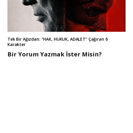
Tek Bir Ağızdan: “HAK, HUKUK, ADALET” Çağıran 6
Karakter
Bir Yorum Yazmak İster Misin?
A
l
t
e
r
n
a
t