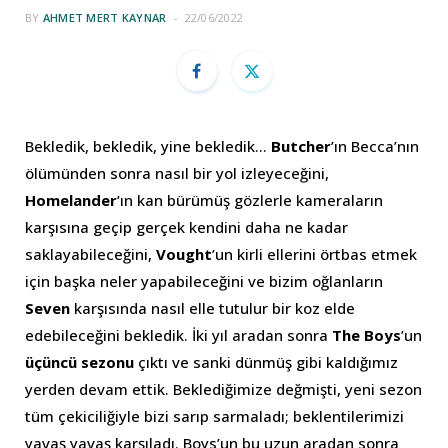
BY
AHMET MERT KAYNAR
22/06/2022
Bekledik, bekledik, yine bekledik…
Butcher
’ın Becca’nın
ölümünden sonra nasıl bir yol izleyeceğini,
Homelander
’ın kan bürümüş gözlerle kameraların
karşısına geçip gerçek kendini daha ne kadar
saklayabileceğini,
Vought
’un kirli ellerini örtbas etmek
için başka neler yapabileceğini ve bizim oğlanların
Seven
karşısında nasıl elle tutulur bir koz elde
edebileceğini bekledik. İki yıl aradan sonra
The Boys
’un
üçüncü sezonu
çıktı ve sanki dünmüş gibi kaldığımız
yerden devam ettik. Beklediğimize değmişti, yeni sezon
tüm çekiciliğiyle bizi sarıp sarmaladı; beklentilerimizi
yavaş yavaş karşıladı. Boys’un bu uzun aradan sonra