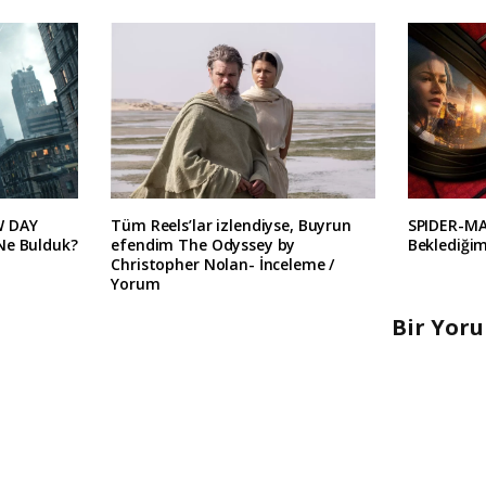
W DAY
Tüm Reels’lar izlendiyse, Buyrun
SPIDER-M
Ne Bulduk?
efendim The Odyssey by
Beklediğim
Christopher Nolan- İnceleme /
Yorum
Bir Yor