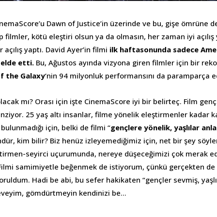
inemaScore’u Dawn of Justice’in üzerinde ve bu, gişe ömrüne 
p filmler, kötü eleştiri olsun ya da olmasın, her zaman iyi açılış
r açılış yaptı. David Ayer’in filmi
ilk haftasonunda sadece Ame
 elde etti.
Bu, Ağustos ayında vizyona giren filmler için bir reko
f the Galaxy
‘nin 94 milyonluk performansını da paramparça ed
acak mı? Orası için işte CinemaScore iyi bir belirteç. Film genç
nziyor. 25 yaş altı insanlar, filme yönelik eleştirmenler kadar ka
bulunmadığı için, belki de filmi “
gençlere yönelik, yaşlılar anl
r, kim bilir? Biz henüz izleyemediğimiz için, net bir şey s
eştirmen-seyirci uçurumunda, nereye düşeceğimizi çok merak e
Filmi samimiyetle beğenmek de istiyorum, çünkü gerçekten de
ldum. Hadi be abi, bu sefer hakikaten “gençler sevmiş, yaşl
eveyim, gömdürtmeyin kendinizi be…