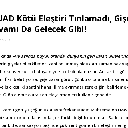
AD Kötü Eleştiri Tınlamadı, Gi
vamı Da Gelecek Gibi!
8/2016
ka’da –
ve aslında büyük oranda, dünyanın geri kalan ülkelerin
erin gişelerini etkilerler. Yani bölünmüş oldukları zaman pek 
k bir konsensusta buluşamıyorsa etkili olamazlar. Ancak bir gür
nı fikri belirtiyorsa, gişe zarar görür. Çünkü ortalama bir sinem
ve iş çıkışı iki saatini hangi filme ayırması gerektiğini belirleme
 O ön eleme olarak da eleştirmenleri kullanır genelde.
el kamu görüşü çoğunlukla aynı frekanstadır. Muhtemelen
Dawn
iz ama, orada da aslında çok farklı değildi durumlar. Sadece or
bir kitle, sansasyon peşinde
çok sert
gömen bir eleştirmen g