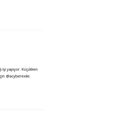
ı işi yapıyor. Küçükken
çin: @acyberexile.