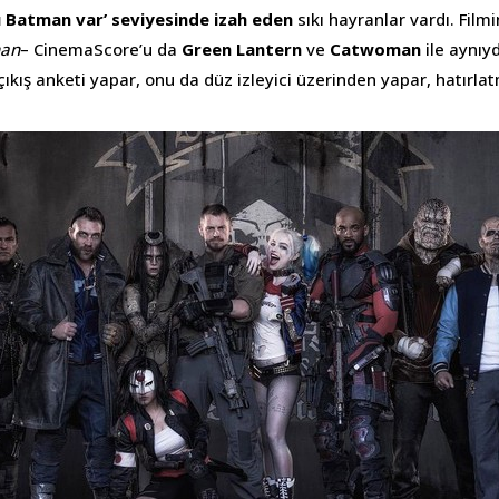
ü Batman var’ seviyesinde izah eden
sıkı hayranlar vardı. Filmi
nan
– CinemaScore’u da
Green Lantern
ve
Catwoman
ile aynıy
ıkış anketi yapar, onu da düz izleyici üzerinden yapar, hatırla