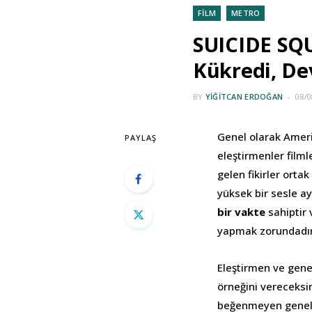
FİLM
METRO
SUICIDE SQU
Kükredi, De
BY
YIĞITCAN ERDOĞAN
08/0
Genel olarak Ameri
PAYLAŞ
eleştirmenler filml
gelen fikirler orta
yüksek bir sesle ay
bir vakte
sahiptir 
yapmak zorundadır.
Eleştirmen ve gen
örneğini vereceksin
beğenmeyen genel 