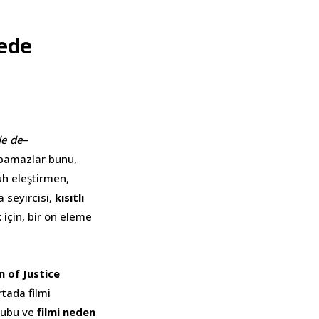
şede
de de
–
yapamazlar bunu,
uh eleştirmen,
a seyircisi,
kısıtlı
k için, bir ön eleme
 of Justice
tada filmi
rubu ve
filmi neden