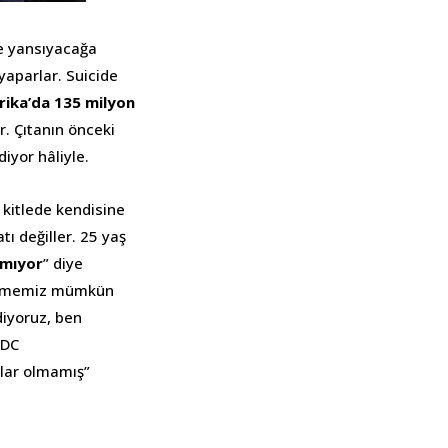
de yansıyacağa
 yaparlar. Suicide
rika’da 135 milyon
r. Çıtanın önceki
iyor hâliyle.
 kitlede kendisine
tı değiller. 25 yaş
amıyor
” diye
öylememiz mümkün
diyoruz, ben
 DC
ılar olmamış”