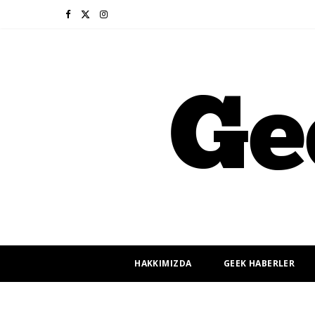
F
X
I
a
(
n
c
T
s
e
w
t
b
i
a
o
t
g
o
t
r
k
e
a
r
m
HAKKIMIZDA
GEEK HABERLER
)