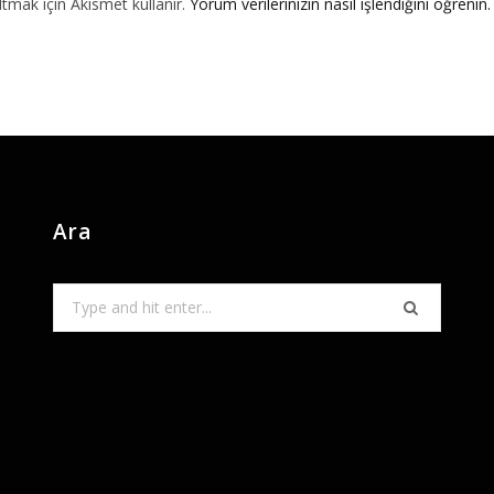
ltmak için Akismet kullanır.
Yorum verilerinizin nasıl işlendiğini öğrenin.
Ara
Search
for: