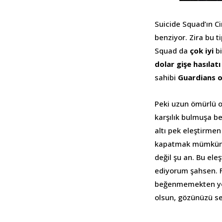
Suicide Squad’ın C
benziyor. Zira bu ti
Squad da
çok iyi
bi
dolar gişe hasılatı
sahibi
Guardians o
Peki uzun ömürlü ol
karşılık bulmuşa be
altı pek eleştirmen 
kapatmak mümkündü
değil şu an. Bu el
ediyorum şahsen. 
beğenmemekten yoru
olsun, gözünüzü s