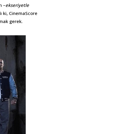
n –
ekseriyetle
dı ki, CinemaScore
tmak gerek.