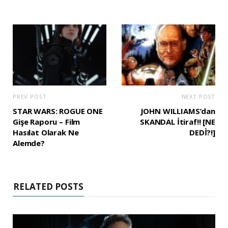
PREV POST
NEXT POST
STAR WARS: ROGUE ONE
JOHN WILLIAMS’dan
Gişe Raporu – Film
SKANDAL İtiraf!! [NE
Hasılat Olarak Ne
DEDİ?!]
Alemde?
RELATED POSTS