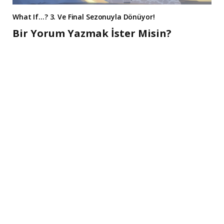
What If…? 3. Ve Final Sezonuyla Dönüyor!
Bir Yorum Yazmak İster Misin?
A
l
t
e
r
n
a
t
i
v
e
: