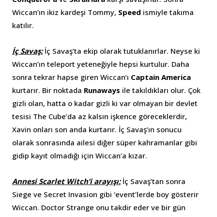
Wiccan’ın ikiz kardeşi Tommy,
Speed
ismiyle takıma
katılır.
İç Savaş:
İç Savaş’ta ekip olarak tutuklanırlar. Neyse ki
Wiccan’ın teleport yeteneğiyle hepsi kurtulur. Daha
sonra tekrar hapse giren Wiccan’ı
Captain America
kurtarır. Bir noktada
Runaways
ile takıldıkları olur. Çok
gizli olan, hatta o kadar gizli ki var olmayan bir devlet
tesisi The Cube’da az kalsın işkence göreceklerdir,
Xavin onları son anda kurtarır. İç Savaş’ın sonucu
olarak sonrasında ailesi diğer süper kahramanlar gibi
gidip kayıt olmadığı için Wiccan’a kızar.
Annesi Scarlet Witch’i arayışı:
İç Savaş’tan sonra
Siege ve Secret Invasion gibi ‘event’lerde boy gösterir
Wiccan. Doctor Strange onu takdir eder ve bir gün