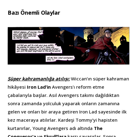
Bazı Önemli Olaylar
Süper kahramanlığa atılışı:
Wiccan’ın süper kahraman
hikâyesi
Iron Lad’in
Avengers’ı reform etme
çabalarıyla başlar. Asıl Avengers takımı dağıldıktan
sonra zamanda yolculuk yaparak onların zamanına
gelen ve onları bir araya getiren Iron Lad sayesinde ilk
kez maceraya atılırlar. Kardeşi Tommy’yi hapisten
kurtarırlar, Young Avengers adı altında
The
Conqueror’a
ve
Skrull’lara
karşı savaşırlar. Sonra