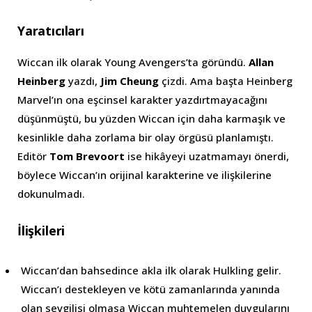
Yaratıcıları
Wiccan ilk olarak Young Avengers’ta göründü.
Allan
Heinberg
yazdı,
Jim Cheung
çizdi. Ama başta Heinberg
Marvel’ın ona eşcinsel karakter yazdırtmayacağını
düşünmüştü, bu yüzden Wiccan için daha karmaşık ve
kesinlikle daha zorlama bir olay örgüsü planlamıştı.
Editör
Tom Brevoort
ise hikâyeyi uzatmamayı önerdi,
böylece Wiccan’ın orijinal karakterine ve ilişkilerine
dokunulmadı.
İlişkileri
Wiccan’dan bahsedince akla ilk olarak Hulkling gelir.
Wiccan’ı destekleyen ve kötü zamanlarında yanında
olan sevgilisi olmasa Wiccan muhtemelen duygularını