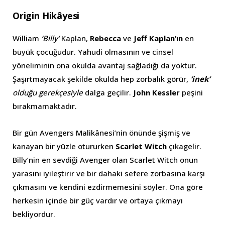
Origin Hikâyesi
William
‘Billy’
Kaplan,
Rebecca
ve
Jeff Kaplan’ın
en
büyük çocuğudur. Yahudi olmasının ve cinsel
yöneliminin ona okulda avantaj sağladığı da yoktur.
Şaşırtmayacak şekilde okulda hep zorbalık görür,
‘inek’
olduğu gerekçesiyle
dalga geçilir.
John Kessler
peşini
bırakmamaktadır.
Bir gün Avengers Malikânesi’nin önünde şişmiş ve
kanayan bir yüzle otururken
Scarlet Witch
çıkagelir.
Billy’nin en sevdiği Avenger olan Scarlet Witch onun
yarasını iyileştirir ve bir dahaki sefere zorbasına karşı
çıkmasını ve kendini ezdirmemesini söyler. Ona göre
herkesin içinde bir güç vardır ve ortaya çıkmayı
bekliyordur.