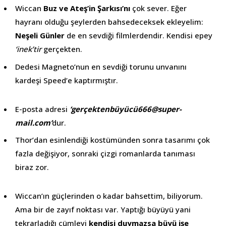
Wiccan
Buz ve Ateş’in Şarkısı’nı
çok sever. Eğer
hayranı olduğu şeylerden bahsedeceksek ekleyelim:
Neşeli Günler
de en sevdiği filmlerdendir. Kendisi epey
‘inek’tir
gerçekten.
Dedesi Magneto’nun en sevdiği torunu unvanını
kardeşi Speed’e kaptırmıştır.
E-posta adresi
‘gerçektenbüyücü666@super-
mail.com’
dur.
Thor’dan esinlendiği kostümünden sonra tasarımı çok
fazla değişiyor, sonraki çizgi romanlarda tanıması
biraz zor.
Wiccan’ın güçlerinden o kadar bahsettim, biliyorum.
Ama bir de zayıf noktası var. Yaptığı büyüyü yani
tekrarladığı cümleyi
kendisi duymazsa büyü işe