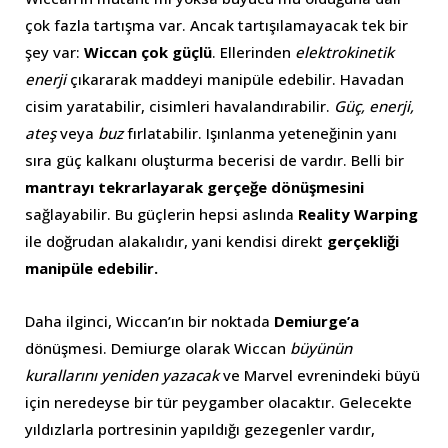
çok fazla tartışma var. Ancak tartışılamayacak tek bir
şey var:
Wiccan çok güçlü
. Ellerinden
elektrokinetik
enerji
çıkararak maddeyi manipüle edebilir. Havadan
cisim yaratabilir, cisimleri havalandırabilir.
Güç, enerji,
ateş
veya
buz
fırlatabilir. Işınlanma yeteneğinin yanı
sıra güç kalkanı oluşturma becerisi de vardır. Belli bir
mantrayı tekrarlayarak gerçeğe dönüşmesini
sağlayabilir. Bu güçlerin hepsi aslında
Reality Warping
ile doğrudan alakalıdır, yani kendisi direkt
gerçekliği
manipüle edebilir.
Daha ilginci, Wiccan’ın bir noktada
Demiurge’a
dönüşmesi. Demiurge olarak Wiccan
büyünün
kurallarını yeniden yazacak
ve Marvel evrenindeki büyü
için neredeyse bir tür peygamber olacaktır. Gelecekte
yıldızlarla portresinin yapıldığı gezegenler vardır,