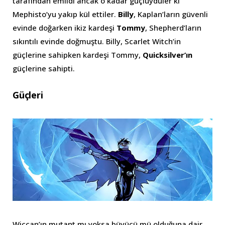
tarafından emildi ancak o kadar güçlüydüler ki
Mephisto’yu yakıp kül ettiler.
Billy
, Kaplan’ların güvenli
evinde doğarken ikiz kardeşi
Tommy
, Shepherd’ların
sıkıntılı evinde doğmuştu. Billy, Scarlet Witch’in
güçlerine sahipken kardeşi Tommy,
Quicksilver’ın
güçlerine sahipti.
Güçleri
Wiccan’ın mutant mı yoksa büyücü mü olduğuna dair