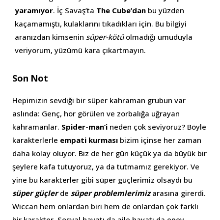
yaramıyor
. İç Savaş’ta
The Cube’dan
bu yüzden
kaçamamıştı, kulaklarını tıkadıkları için. Bu bilgiyi
aranızdan kimsenin
süper-kötü
olmadığı umuduyla
veriyorum, yüzümü kara çıkartmayın.
Son Not
Hepimizin sevdiği bir süper kahraman grubun var
aslında: Genç, hor görülen ve zorbalığa uğrayan
kahramanlar.
Spider-man’i
neden çok seviyoruz? Böyle
karakterlerle
empati kurması
bizim içinse her zaman
daha kolay oluyor. Biz de her gün küçük ya da büyük bir
şeylere kafa tutuyoruz, ya da tutmamız gerekiyor. Ve
yine bu karakterler gibi süper güçlerimiz olsaydı bu
süper güçler
de
süper problemlerimiz
arasına girerdi.
Wiccan hem onlardan biri hem de onlardan çok farklı
bir karakter. Sosyal hayatı da aile hayatı da epey