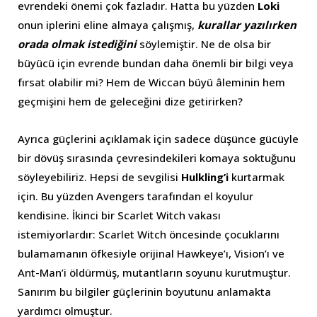
evrendeki önemi çok fazladır. Hatta bu yüzden
Loki
onun iplerini eline almaya çalışmış,
kurallar yazılırken
orada olmak istediğini
söylemiştir. Ne de olsa bir
büyücü için evrende bundan daha önemli bir bilgi veya
fırsat olabilir mi? Hem de Wiccan büyü âleminin hem
geçmişini hem de geleceğini dize getirirken?
Ayrıca güçlerini açıklamak için sadece düşünce gücüyle
bir dövüş sırasında çevresindekileri komaya soktuğunu
söyleyebiliriz. Hepsi de sevgilisi
Hulkling’i
kurtarmak
için. Bu yüzden Avengers tarafından el koyulur
kendisine. İkinci bir Scarlet Witch vakası
istemiyorlardır: Scarlet Witch öncesinde çocuklarını
bulamamanın öfkesiyle orijinal Hawkeye’ı, Vision’ı ve
Ant-Man’i öldürmüş, mutantların soyunu kurutmuştur.
Sanırım bu bilgiler güçlerinin boyutunu anlamakta
yardımcı olmuştur.