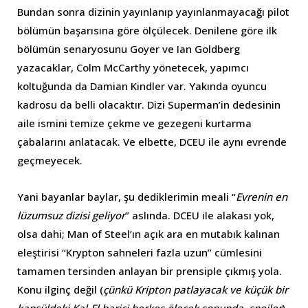
Bundan sonra dizinin yayınlanıp yayınlanmayacağı pilot
bölümün başarısına göre ölçülecek. Denilene göre ilk
bölümün senaryosunu Goyer ve Ian Goldberg
yazacaklar, Colm McCarthy yönetecek, yapımcı
koltuğunda da Damian Kindler var. Yakında oyuncu
kadrosu da belli olacaktır. Dizi Superman’in dedesinin
aile ismini temize çekme ve gezegeni kurtarma
çabalarını anlatacak. Ve elbette, DCEU ile aynı evrende
geçmeyecek.
Yani bayanlar baylar, şu dediklerimin meali “
Evrenin en
lüzumsuz dizisi geliyor
” aslında. DCEU ile alakası yok,
olsa dahi; Man of Steel’ın açık ara en mutabık kalınan
eleştirisi “Krypton sahneleri fazla uzun” cümlesini
tamamen tersinden anlayan bir prensiple çıkmış yola.
Konu ilginç değil (
çünkü Kripton patlayacak ve küçük bir