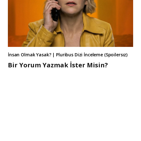
İnsan Olmak Yasak? | Pluribus Dizi İnceleme (Spoilersız)
Bir Yorum Yazmak İster Misin?
A
l
t
e
r
n
a