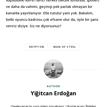
kapsüldeki Kal-El harici herkes ölecek sonunda, spoiler
)
ve daha da vahimi, geçmişi pek parlak olmayan bir
kanalda yayınlanıyor. Elle tutulur yanı yok. Bakalım,
belki oyuncu kadrosu çok efsane olur da, öyle bir şans
veririz diziye. Siz ne diyorsunuz?
KRYPTON
MAN OF STEEL
AUTHOR
Yiğitcan Erdoğan
Geekyapar'ın yazı işleri şövalyesi. Uluslararası İlişkiler