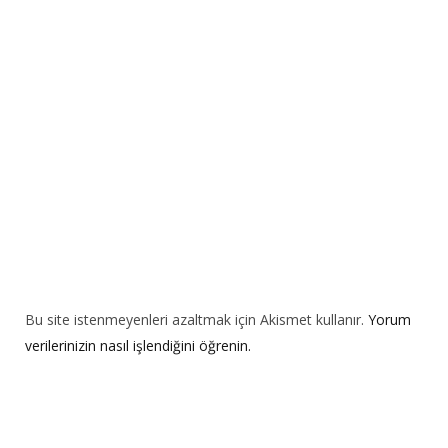
t
i
v
e
:
Bu site istenmeyenleri azaltmak için Akismet kullanır.
Yorum
verilerinizin nasıl işlendiğini öğrenin.