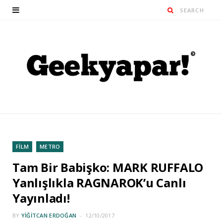
FİLM
METRO
Tam Bir Babişko: MARK RUFFALO
Yanlışlıkla RAGNAROK’u Canlı
Yayınladı!
BY
YIĞITCAN ERDOĞAN
12/10/2017