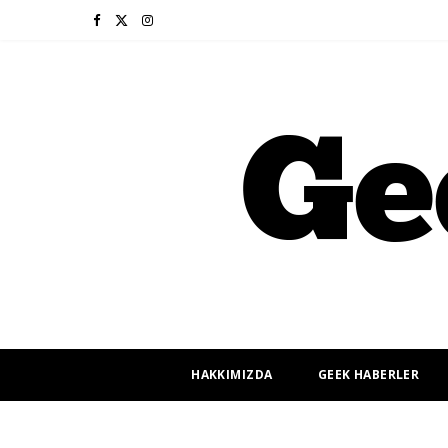
F
X
I
a
(
n
c
T
s
e
w
t
b
i
a
o
t
g
o
t
r
k
e
a
r
m
HAKKIMIZDA
GEEK HABERLER
)