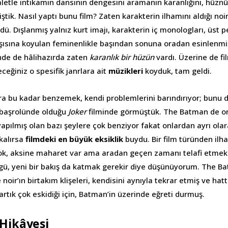
etle intikamın dansının dengesini aramanın karanlığını, hüznü
ştik. Nasıl yaptı bunu film? Zaten karakterin ilhamını aldığı noir
ü. Dışlanmış yalnız kurt imajı, karakterin iç monologları, üst p
şısına koyulan feminenlikle başından sonuna oradan esinlenmiş
inde de hâlihazırda zaten
karanlık bir hüzün
vardı. Üzerine de fil
eceğiniz o spesifik janrlara ait
müzikleri
koyduk, tam geldi.
ra bu kadar benzemek, kendi problemlerini barındırıyor; bunu 
 başrolünde olduğu
Joker
filminde görmüştük. The Batman de on
pılmış olan bazı şeylere çok benziyor fakat onlardan ayrı olar
kalırsa
filmdeki en büyük eksiklik
buydu. Bir film türünden il
k, aksine maharet var ama aradan geçen zamanı telafi etmek
zgü, yeni bir bakış da katmak gerekir diye düşünüyorum. The 
noir’ın birtakım klişeleri, kendisini aynıyla tekrar etmiş ve hat
artık çok eskidiği için, Batman’in üzerinde eğreti durmuş.
Hikâyesi