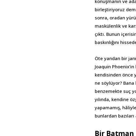
konuşmanın ve adal
birleştiriyoruz demi
sonra, oradan yürüd
maskülenlik ve kar
çıktı. Bunun içeris
baskınlığını hissed
Öte yandan bir jan
Joaquin Phoenix’in
kendisinden önce ya
ne söylüyor? Bana 
benzemekte suç yo
yılında, kendine ö
yapamamış, hâliyle 
bunlardan bazıları 
Bir Batman 