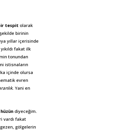
ir tespit
olarak
ekilde birinin
ya yıllar içerisinde
ıkıldı fakat ilk
ilmin tonundan
i istisnaların
rka içinde olursa
inematik evren
aranlık
. Yani en
,
hüzün
diyeceğim.
i vardı fakat
 gezen, gölgelerin