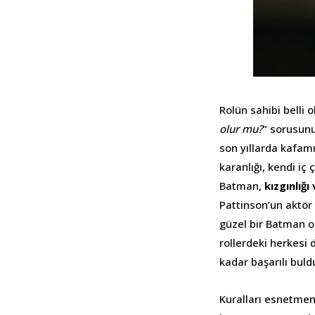
Rolün sahibi belli 
olur mu?
” sorusunu
son yıllarda kafa
karanlığı, kendi iç 
Batman,
kızgınlığı
Pattinson’un aktör 
güzel bir Batman o
rollerdeki herkesi d
kadar başarılı bul
Kuralları esnetme