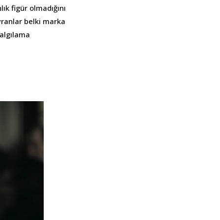
ık figür olmadığını
yranlar belki marka
algılama