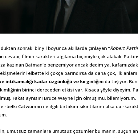
olduktan sonraki bir yıl boyunca akıllarda çınlayan “
Robert Patt
n cevabı, filmin karakteri algılama biçimiyle çok alakalı. Pattin
mıza kazınan Batman’e benzemiyor ancak dedim ya, kafamızdak
çekişmelerini elbette ki çokça barındırsa da daha çok, ilk anlaml
 ve intikamcılığı
kadar üzgünlüğü ve kırgınlığını
da taşıyor. Bu
kimliğinin birinci dereceden etkisi var. Kısaca şöyle diyeyim, P
lmuş. Fakat aynısını Bruce Wayne için olmuş mu, bilemiyorum.
e -belki Catwoman ile ilgili birtakım sıkıntılarım olsa da -karakte
dum.
nin, umutsuz zamanlara umutsuz çözümler bulmanın, suçun anl