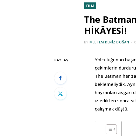
FİLM
The Batman
HİKÂYESİ!
BY
MELTEM DENIZ DOĞAN
Yolculuğunun başın
PAYLAŞ
çekimlerin durdurul
The Batman her zam
beklemeliydik. Aynı
hayranları asgari d
izledikten sonra s
çalışmak düştü.