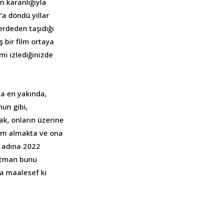
n karanlığıyla
’a döndü yıllar
erdeden taşıdığı
 bir film ortaya
mi izlediğinizde
da en yakında,
un gibi,
ak, onların üzerine
ham almakta ve ona
 adına 2022
Batman bunu
ta maalesef ki