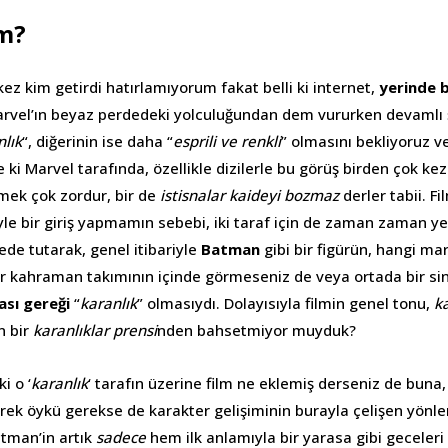
lm?
z kim getirdi hatırlamıyorum fakat belli ki internet,
yerinde b
rvel’ın beyaz perdedeki yolculuğundan dem vururken devamlı ş
nlık
“, diğerinin ise daha “
esprili ve renkli
” olmasını bekliyoruz ve
e ki Marvel tarafında, özellikle dizilerle bu görüş birden çok kez y
rmek çok zordur, bir de
istisnalar kaideyi bozmaz
derler tabii. F
le bir giriş yapmamın sebebi, iki taraf için de zaman zaman yen
şede tutarak, genel itibariyle
Batman
gibi bir figürün, hangi ma
er kahraman takımının içinde görmeseniz de veya ortada bir s
ası gereği
“
karanlık
” olmasıydı. Dolayısıyla filmin genel tonu,
k
n bir
karanlıklar prensi
nden bahsetmiyor muyduk?
i o ‘
karanlık
‘ tarafın üzerine film ne eklemiş derseniz de buna
rek öykü gerekse de karakter gelişiminin burayla çelişen yönler
tman’in artık
sadece
hem ilk anlamıyla bir yarasa gibi geceleri