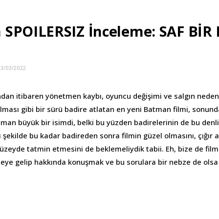
 SPOILERSIZ İnceleme: SAF Bİ
03/03/2022
dan itibaren yönetmen kaybı, oyuncu değişimi ve salgın nedeni
ması gibi bir sürü badire atlatan en yeni Batman filmi, sonund
an büyük bir isimdi, belki bu yüzden badirelerinin de bu denl
 şekilde bu kadar badireden sonra filmin güzel olmasını, çığır 
üzeyde tatmin etmesini de beklemeliydik tabii. Eh, bize de filmi
iteye gelip hakkında konuşmak ve bu sorulara bir nebze de ols