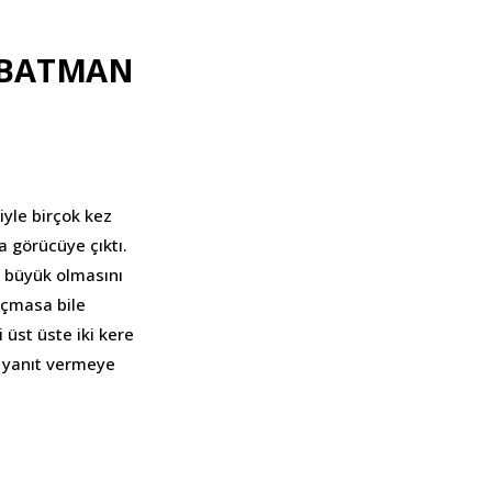
R BATMAN
yle birçok kez
a görücüye çıktı.
i büyük olmasını
açmasa bile
 üst üste iki kere
a yanıt vermeye