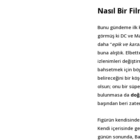
Nasıl Bir Fi
Bunu gündeme ilk ke
görmüş ki DC ve Ma
daha “
epik ve kara
buna alıştık. Elbett
izlenimleri değişti
bahsetmek için böy
belireceğini bir kö
olsun; onu bir süp
bulunmasa da
doğ
başından beri zate
Figürün kendisindek
Kendi içerisinde ge
günün sonunda, Ba