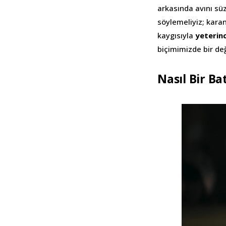
arkasında avını süz
söylemeliyiz; karan
kaygısıyla
yeterinc
biçimimizde bir deği
Nasıl Bir B