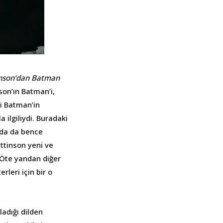
inson’dan Batman
son’ın Batman’i,
i Batman’in
a ilgiliydi. Buradaki
nda da bence
attinson yeni ve
 Öte yandan diğer
rleri için bir o
adığı dilden