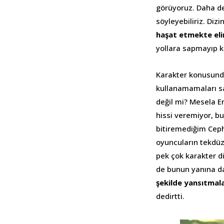
görüyoruz. Daha de
söyleyebiliriz. Dizi
haşat etmekte eli
yollara sapmayıp k
Karakter konusunda
kullanamamaları san
değil mi? Mesela Er
hissi veremiyor, b
bitiremediğim Ceph
oyuncuların tekdüz
pek çok karakter di
de bunun yanına da
şekilde yansıtmala
dedirtti.