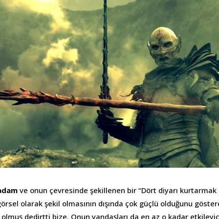
ü adam
ve onun çevresinde şekillenen bir “Dört diyarı kurtarmak
örsel olarak şekil olmasının dışında çok güçlü olduğunu göste
olmuş dedirtti bize. Onun yandaşları da en az o kadar etkileyic