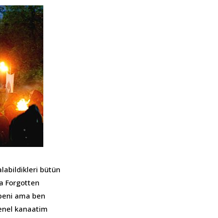
alabildikleri bütün
da Forgotten
 beni ama ben
genel kanaatim