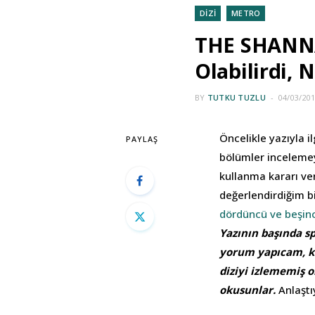
DİZİ
METRO
THE SHANNA
Olabilirdi, 
BY
TUTKU TUZLU
04/03/20
Öncelikle yazıyla i
PAYLAŞ
bölümler incelemey
kullanma kararı ve
değerlendirdiğim b
dördüncü ve beşinc
Yazının başında sp
yorum yapıcam, ka
diziyi izlememiş o
okusunlar.
Anlaştı