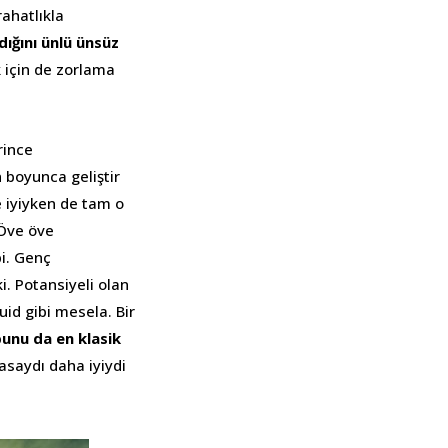
ahatlıkla
ığını ünlü ünsüz
 için de zorlama
rince
 boyunca geliştir
e iyiyken de tam o
 Öve öve
i. Genç
. Potansiyeli olan
id gibi mesela. Bir
unu da en klasik
asaydı daha iyiydi