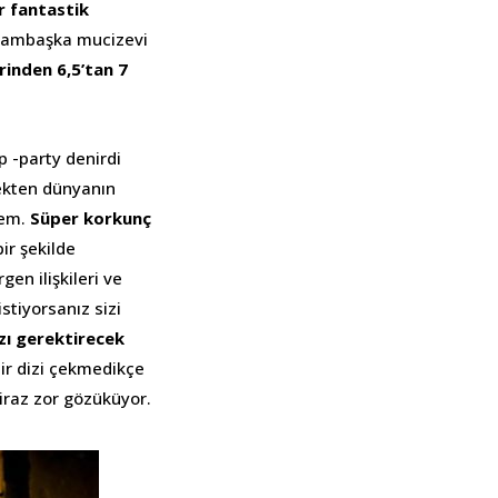
r fantastik
 bambaşka mucizevi
rinden 6,5’tan 7
p -party denirdi
çekten dünyanın
mem.
Süper korkunç
ir şekilde
gen ilişkileri ve
stiyorsanız sizi
zı gerektirecek
bir dizi çekmedikçe
iraz zor gözüküyor.