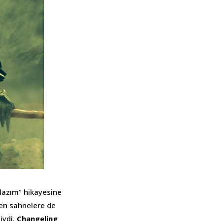
 lazım” hikayesine
ren sahnelere de
iydi.
Changeling