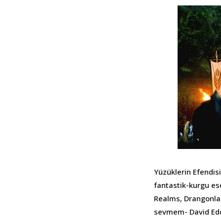
Yüzüklerin Efendisi
fantastik-kurgu ese
Realms, Drangonlan
sevmem- David Eddi