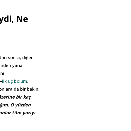
di, Ne
tan sonra, diğer
zinden yana
ni
–
ilk üç bölüm
,
onlara da bir bakın.
üzerine bir kaç
ağım. O yüzden
yanlar tüm yazıyı