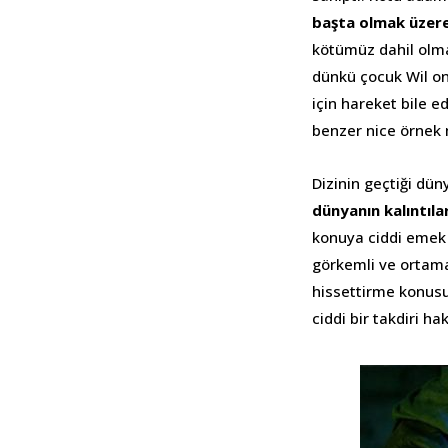
başta olmak üzere
kötümüz dahil olm
dünkü çocuk Wil on
için hareket bile 
benzer nice örnek
Dizinin geçtiği dün
dünyanın kalıntılar
konuya ciddi emek v
görkemli ve ortama
hissettirme konusun
ciddi bir takdiri ha