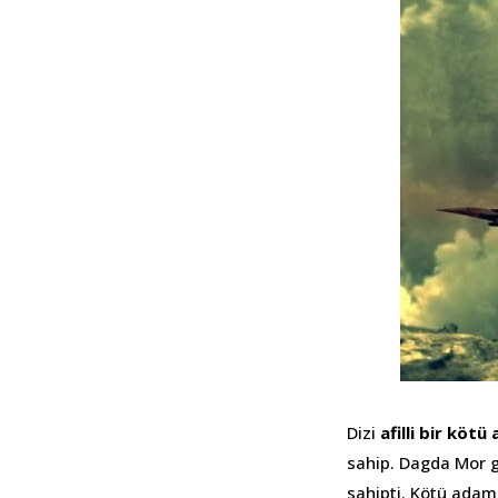
Dizi
afilli bir köt
sahip. Dagda Mor g
sahipti. Kötü adam 