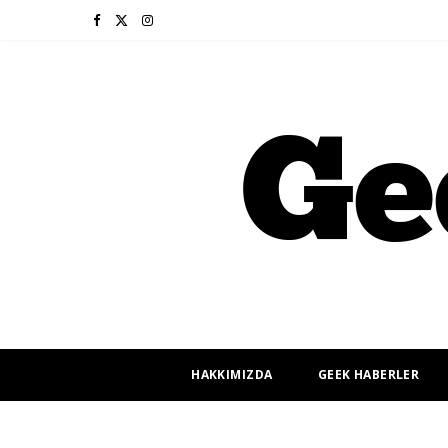
F
X
I
a
(
n
c
T
s
e
w
t
b
i
a
o
t
g
o
t
r
k
e
a
r
m
HAKKIMIZDA
GEEK HABERLER
)