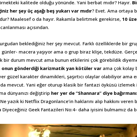
 örnekteki kalitede olduğu yönünde. Yani berbat mıdır? Hayır.
Bi
niz her şey üç aşağı beş yukarı var mıdır
? Evet. Ama ortaya
dur? Maalesef o da hayır. Rakamla belirtmek gerekirse,
10 üze
 canlanması açısından.
kurgudan beklediğiniz her şey mevcut. Farklı özelliklerde bir gru
di günler- macera yaşıyor ama o grup biraz klişe, tekdüze. Ger
ek bir durum mevcut ama bunun etkilerini çok görebildik diye
 onun gönderdiği karizmatik yan kötüler var
ama çok kolay b
er güzel karakter dinamikleri, şaşırtıcı olaylar olabiliyor ama er
 da mevcut. Yani eğer oturup klasik bir fantazi öyküsü izlemek i
ma dünyanızı değiştirip
her yer de “Shannara” diye bağırmanı
 Ne yazık ki Netflix Dragonlance’in haklarını alıp hakkını veren 
 Diyeceğiniz Geek Fantazileri No:4- daha iyisini bulmamız da b