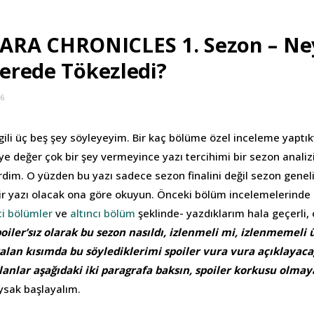
RA CHRONICLES 1. Sezon – Ney
Nerede Tökezledi?
16
lgili üç beş şey söyleyeyim. Bir kaç bölüme özel inceleme yaptık
e değer çok bir şey vermeyince yazı tercihimi bir sezon anali
rdim. O yüzden bu yazı sadece sezon finalini değil sezon geneli
ir yazı olacak ona göre okuyun. Önceki bölüm incelemelerinde 
i bölümler
ve
altıncı bölüm
şeklinde- yazdıklarım hala geçerli, 
oiler’sız olarak bu sezon nasıldı, izlenmeli mi, izlenmemeli 
lan kısımda bu söylediklerimi spoiler vura vura açıklayac
lanlar aşağıdaki iki paragrafa baksın, spoiler korkusu olma
ysak başlayalım.