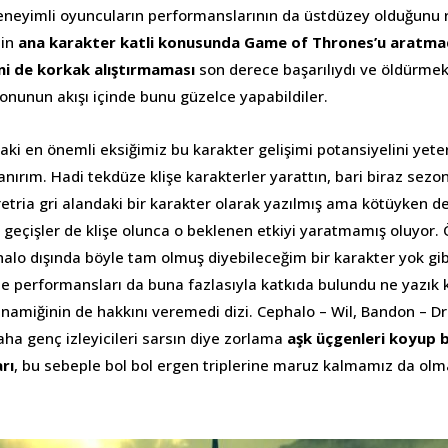
neyimli oyuncuların performanslarının da üstdüzey olduğunu r
nin
ana karakter katli konusunda Game of Thrones’u aratmad
ni de korkak alıştırmaması
son derece başarılıydı ve öldürmek
onunun akışı içinde bunu güzelce yapabildiler.
ki en önemli eksiğimiz bu karakter gelişimi potansiyelini yete
ırım. Hadi tekdüze klişe karakterler yarattın, bari biraz sezon
etria gri alandaki bir karakter olarak yazılmış ama kötüyken d
u geçişler de klişe olunca o beklenen etkiyi yaratmamış oluyor.
alo dışında böyle tam olmuş diyebileceğim bir karakter yok gib
e performansları da buna fazlasıyla katkıda bulundu ne yazık ki
namiğinin de hakkını veremedi dizi. Cephalo – Wil, Bandon – Dru
ha genç izleyicileri sarsın diye zorlama
aşk üçgenleri koyup b
rı
, bu sebeple bol bol ergen triplerine maruz kalmamız da olm