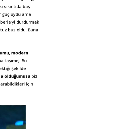
ki sıkıntıda baş
ar güçlüydü ama
mberle’yi durdurmak
 tuz buz oldu. Buna
konumu, modern
na taşımış. Bu
ktiği şekilde
nda olduğumuzu
bizi
rabildikleri için