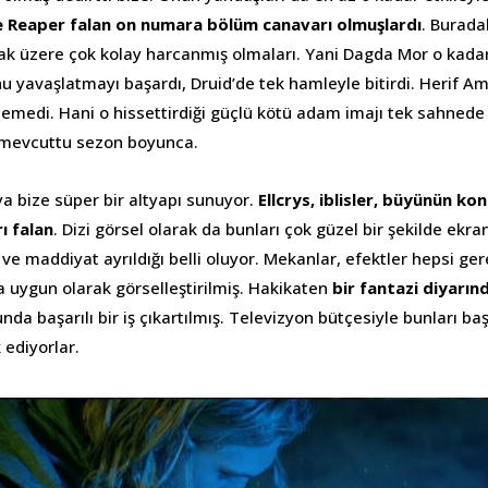
 Reaper falan on numara bölüm canavarı olmuşlardı
. Burada
ak üzere çok kolay harcanmış olmaları. Yani Dagda Mor o kad
u yavaşlatmayı başardı, Druid’de tek hamleyle bitirdi. Herif A
edemedi. Hani o hissettirdiği güçlü kötü adam imajı tek sahnede
 mevcuttu sezon boyunca.
ya bize süper bir altyapı sunuyor.
Ellcrys, iblisler, büyünün 
ı falan
. Dizi görsel olarak da bunları çok güzel bir şekilde ekra
e maddiyat ayrıldığı belli oluyor. Mekanlar, efektler hepsi gere
 uygun olarak görselleştirilmiş. Hakikaten
bir fantazi diyarı
da başarılı bir iş çıkartılmış. Televizyon bütçesiyle bunları başa
k ediyorlar.