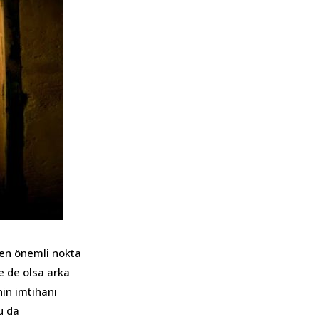
e en önemli nokta
şe de olsa arka
in imtihanı
u da