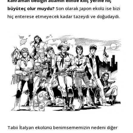
kahraman dediğin adamın elinde kılıç yerine hiç
büyüteç olur muydu?
Son olarak Japon ekolü ise bizi
hiç enterese etmeyecek kadar tazeydi ve doğudaydı.
Tabii İtalyan ekolünü benimsememizin nedeni diğer