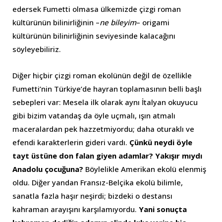
edersek Fumetti olmasa ülkemizde çizgi roman
kültürünün bilinirliğinin –
ne bileyim
– origami
kültürünün bilinirliğinin seviyesinde kalacağını
söyleyebiliriz.
Diğer hiçbir çizgi roman ekolünün değil de özellikle
Fumetti’nin Türkiye’de hayran toplamasının belli başlı
sebepleri var: Mesela ilk olarak aynı İtalyan okuyucu
gibi bizim vatandaş da öyle uçmalı, ışın atmalı
maceralardan pek hazzetmiyordu; daha oturaklı ve
efendi karakterlerin gideri vardı.
Çünkü neydi öyle
tayt üstüne don falan giyen adamlar? Yakışır mıydı
Anadolu çocuğuna?
Böylelikle Amerikan ekolü elenmiş
oldu. Diğer yandan Fransız-Belçika ekolü bilimle,
sanatla fazla haşır neşirdi; bizdeki o destansı
kahraman arayışını karşılamıyordu.
Yani sonuçta