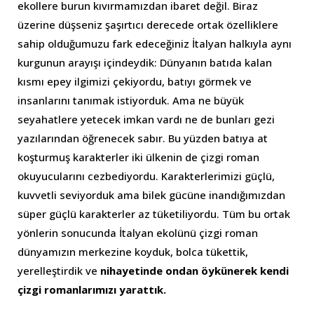
ekollere burun kıvırmamızdan ibaret değil. Biraz
üzerine düşseniz şaşırtıcı derecede ortak özelliklere
sahip olduğumuzu fark edeceğiniz İtalyan halkıyla aynı
kurgunun arayışı içindeydik: Dünyanın batıda kalan
kısmı epey ilgimizi çekiyordu, batıyı görmek ve
insanlarını tanımak istiyorduk. Ama ne büyük
seyahatlere yetecek imkan vardı ne de bunları gezi
yazılarından öğrenecek sabır. Bu yüzden batıya at
koşturmuş karakterler iki ülkenin de çizgi roman
okuyucularını cezbediyordu. Karakterlerimizi güçlü,
kuvvetli seviyorduk ama bilek gücüne inandığımızdan
süper güçlü karakterler az tüketiliyordu. Tüm bu ortak
yönlerin sonucunda İtalyan ekolünü çizgi roman
dünyamızın merkezine koyduk, bolca tükettik,
yerelleştirdik ve
nihayetinde ondan öykünerek kendi
çizgi romanlarımızı yarattık.