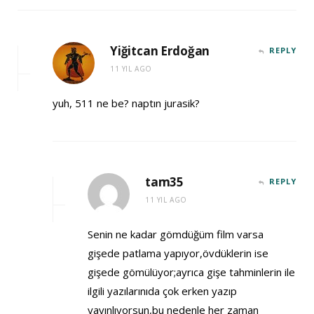
Yiğitcan Erdoğan
REPLY
11 YIL AGO
yuh, 511 ne be? naptın jurasik?
tam35
REPLY
11 YIL AGO
Senin ne kadar gömdüğüm film varsa
gişede patlama yapıyor,övdüklerin ise
gişede gömülüyor;ayrıca gişe tahminlerin ile
ilgili yazılarınıda çok erken yazıp
yayınlıyorsun,bu nedenle her zaman