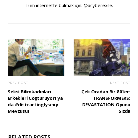
Tüm internette bulmak için: @acyberexile.
PREV POST
NEXT POST
Seksi Bilimkadınları
Çek Oradan Bir 80’ler:
Erkekleri Coşturuyor! ya
TRANSFORMERS:
da #distractinglysexy
DEVASTATION Oyunu
Mevzusu!
Sızdı!
RELATED POSTS