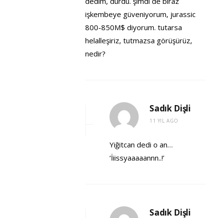
dedim, durdu. şimdi de biraz
işkembeye güveniyorum, jurassic
800-850M$ diyorum. tutarsa
helalleşiriz, tutmazsa görüşürüz,
nedir?
Sadık Dişli
11 YIL AGO
Yiğitcan dedi o an…
‘İiissyaaaaannn..!’
Sadık Dişli