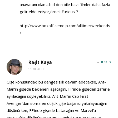
anavatanı olan a.b.d den bile bazı filmler daha fazla
gelir elde ediyor,örnek Furious 7
http://www.boxofficemojo.com/alltime/weekends
/
Raşit Kaya
REPLY
11 YIL AGO
Gişe konusundaki bu dengesizlik devam edecekse, Ant-
Man’in gişede bekleneni aşacağını, FF’inde gişeden zaferle
ayrılacağını söyleyebiliriz. Ant-Man’in Cap First
Avenger’dan sonra en düşük gişe başarısı yakalayacağını
düşünürken, FF’inde gişede batacağını ve Marvel’a
geçeceğini düşünüyorum ama seyirci şaşırtıp duruyor.