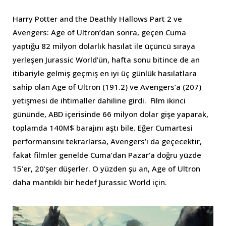
Harry Potter and the Deathly Hallows Part 2 ve
Avengers: Age of Ultron’dan sonra, geçen Cuma
yaptığu 82 milyon dolarlık hasılat ile üçüncü sıraya
yerleşen Jurassic World’ün, hafta sonu bitince de an
itibariyle gelmiş geçmiş en iyi üç günlük hasılatlara
sahip olan Age of Ultron (191.2) ve Avengers’a (207)
yetişmesi de ihtimaller dahiline girdi. Film ikinci
gününde, ABD içerisinde 66 milyon dolar gişe yaparak,
toplamda 140M$ barajını aştı bile. Eğer Cumartesi
performansını tekrarlarsa, Avengers’ı da geçecektir,
fakat filmler genelde Cuma’dan Pazar’a doğru yüzde
15’er, 20’şer düşerler. O yüzden şu an, Age of Ultron
daha mantıklı bir hedef Jurassic World için.