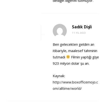
dediğin diğerini tutmuyor.
Sadık Dişli
11 YIL AGO
Ben gelecekten geldim an
itibariyle, maalesef tahminin
tutmadı
Filmin yaptığı gişe
923 milyon dolar şu an.
Kaynak:
http://www.boxofficemojo.c
om/alltime/world/