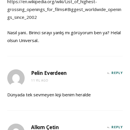
https://en.wikipedia.org/wiki/List_of_highest-
grossing_openings_for_films#Biggest_worldwide_openin
gs_since_2002
Nasıl yani.. Birinci sırayı yanlış mı görüyorum ben ya? Helal
olsun Universal..
Pelin Everdeen
REPLY
11 YIL AGO
Dünyada tek sevmeyen kişi benim heralde
Alkım Çetin
REPLY