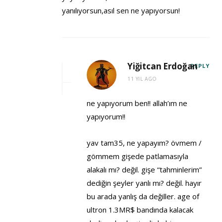
yanılıyorsun,asıl sen ne yapıyorsun!
Yiğitcan Erdoğan
REPLY
11 YIL AGO
ne yapıyorum ben!! allah’ım ne
yapıyorum!!
yav tam35, ne yapayım? övmem /
gömmem gişede patlamasıyla
alakalı mı? değil. gişe “tahminlerim”
dediğin şeyler yanlı mı? değil. hayır
bu arada yanlış da değiller. age of
ultron 1.3MR$ bandında kalacak