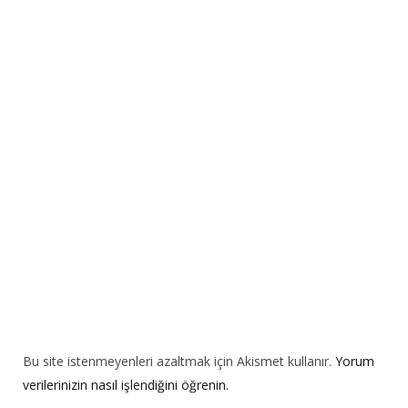
r
n
a
t
i
v
e
:
Bu site istenmeyenleri azaltmak için Akismet kullanır.
Yorum
verilerinizin nasıl işlendiğini öğrenin.