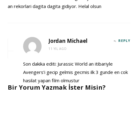
an rekorlari dagita dagita gidiyor. Helal olsun
Jordan Michael
REPLY
11 YIL AGO
Son dakika editi: Jurassic World an itibariyle
Avengers’i gecip gelmis gecmis ilk 3 gunde en cok
hasilat yapan film olmustur
Bir Yorum Yazmak İster Misin?
A
l
t
e