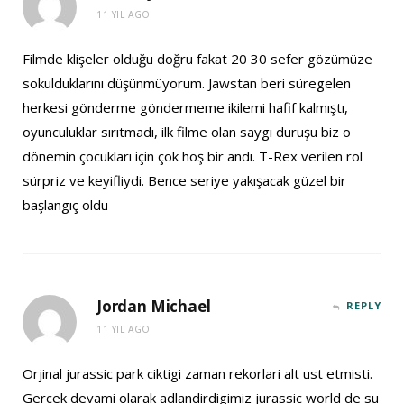
11 YIL AGO
Filmde klişeler olduğu doğru fakat 20 30 sefer gözümüze
sokulduklarını düşünmüyorum. Jawstan beri süregelen
herkesi gönderme göndermeme ikilemi hafif kalmıştı,
oyunculuklar sırıtmadı, ilk filme olan saygı duruşu biz o
dönemin çocukları için çok hoş bir andı. T-Rex verilen rol
sürpriz ve keyifliydi. Bence seriye yakışacak güzel bir
başlangıç oldu
Jordan Michael
REPLY
11 YIL AGO
Orjinal jurassic park ciktigi zaman rekorlari alt ust etmisti.
Gercek devami olarak adlandirdigimiz jurassic world de su