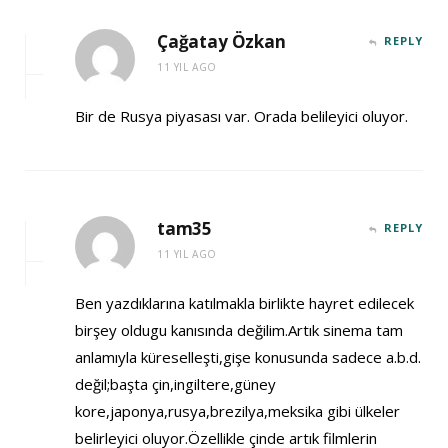
Çağatay Özkan
REPLY
11 YIL AGO
Bir de Rusya piyasası var. Orada belileyici oluyor.
tam35
REPLY
11 YIL AGO
Ben yazdıklarına katılmakla birlikte hayret edilecek
birşey oldugu kanısında değilim.Artık sinema tam
anlamıyla küreselleşti,gişe konusunda sadece a.b.d.
değil;başta çin,ingiltere,güney
kore,japonya,rusya,brezilya,meksika gibi ülkeler
belirleyici oluyor.Özellikle çinde artık filmlerin