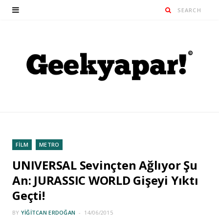
FİLM
METRO
UNIVERSAL Sevinçten Ağlıyor Şu
An: JURASSIC WORLD Gişeyi Yıktı
Geçti!
BY
YIĞITCAN ERDOĞAN
14/06/2015