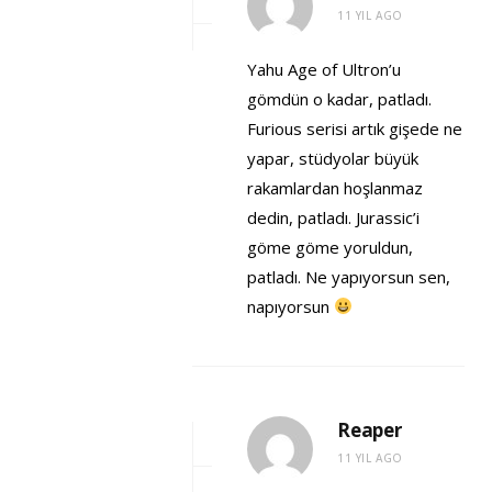
11 YIL AGO
Yahu Age of Ultron’u
gömdün o kadar, patladı.
Furious serisi artık gişede ne
yapar, stüdyolar büyük
rakamlardan hoşlanmaz
dedin, patladı. Jurassic’i
göme göme yoruldun,
patladı. Ne yapıyorsun sen,
napıyorsun
Reaper
11 YIL AGO