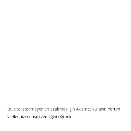
n
a
t
i
v
e
:
Bu site istenmeyenleri azaltmak için Akismet kullanır.
Yorum
verilerinizin nasıl işlendiğini öğrenin.