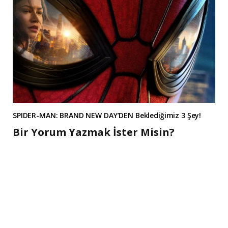
SPIDER-MAN: BRAND NEW DAY’DEN Beklediğimiz 3 Şey!
Bir Yorum Yazmak İster Misin?
A
l
t
e
r