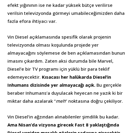
efekt yığınının ise ne kadar yüksek bütçe verilirse
verilsin televizyonda görmeyi umabileceğimizden daha
fazla efora ihtiyacı var.
Vin Diesel açıklamasında spesifik olarak projenin
televizyonda olması koşulunda projede yer
almayacağını söylemese de ben açıklamasından bunun
imasını çıkardım. Zaten aksi durumda bile Marvel,
Diesel’e bir TV programı için yüklü bir para teklif
edemeyecektir.
Kısacası her halükarda Diesel’in
Inhumans dizisinde yer almayacağı açık.
Bu gerçekle
beraber Inhumans’a duyulacak heyecan ne yazık ki bir
miktar daha azalarak “
meh
” noktasına doğru çekiliyor.
Vin Diesel’in ağzından alınabilenler şimdilik bu kadar.
Ama Nisan’da vizyona girecek Fast 8 yaklaştığında
Diesel yeniden meraklı gözlerin radarına girecektir