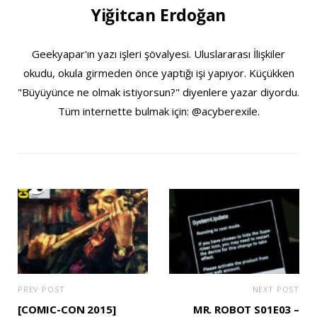
Yiğitcan Erdoğan
Geekyapar'ın yazı işleri şövalyesi. Uluslararası İlişkiler
okudu, okula girmeden önce yaptığı işi yapıyor. Küçükken
"Büyüyünce ne olmak istiyorsun?" diyenlere yazar diyordu.
Tüm internette bulmak için: @acyberexile.
PREV POST
NEXT POST
[COMIC-CON 2015]
MR. ROBOT S01E03 –