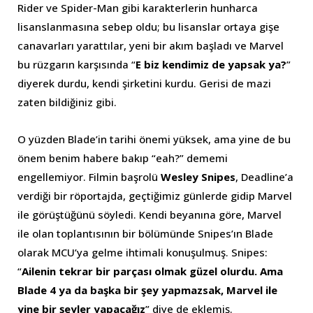
Rider ve Spider-Man gibi karakterlerin hunharca
lisanslanmasına sebep oldu; bu lisanslar ortaya gişe
canavarları yarattılar, yeni bir akım başladı ve Marvel
bu rüzgarın karşısında “
E biz kendimiz de yapsak ya?
”
diyerek durdu, kendi şirketini kurdu. Gerisi de mazi
zaten bildiğiniz gibi.
O yüzden Blade’in tarihi önemi yüksek, ama yine de bu
önem benim habere bakıp “eah?” dememi
engellemiyor. Filmin başrolü
Wesley Snipes
, Deadline’a
verdiği bir röportajda, geçtiğimiz günlerde gidip Marvel
ile görüştüğünü söyledi. Kendi beyanına göre, Marvel
ile olan toplantısının bir bölümünde Snipes’ın Blade
olarak MCU’ya gelme ihtimali konuşulmuş. Snipes:
“
Ailenin tekrar bir parçası olmak güzel olurdu. Ama
Blade 4 ya da başka bir şey yapmazsak, Marvel ile
yine bir şeyler yapacağız
” diye de eklemiş.