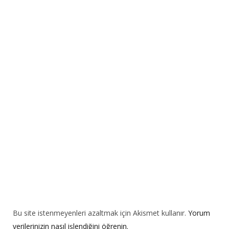
e
r
n
a
t
i
v
e
:
Bu site istenmeyenleri azaltmak için Akismet kullanır.
Yorum
verilerinizin nasıl işlendiğini öğrenin.