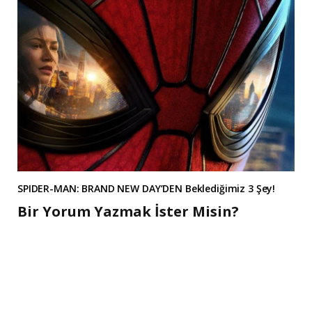
SPIDER-MAN: BRAND NEW DAY’DEN Beklediğimiz 3 Şey!
Bir Yorum Yazmak İster Misin?
A
l
t