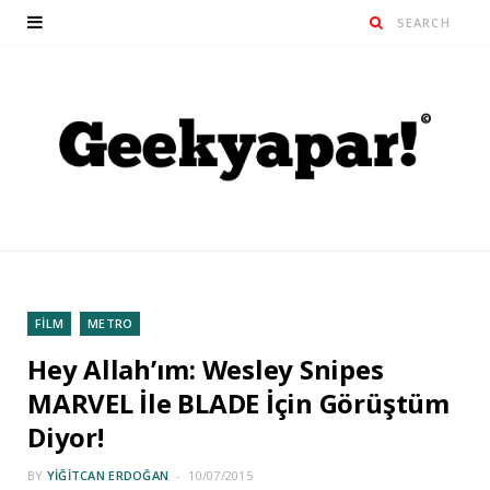
FİLM
METRO
Hey Allah’ım: Wesley Snipes
MARVEL İle BLADE İçin Görüştüm
Diyor!
BY
YIĞITCAN ERDOĞAN
10/07/2015