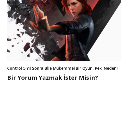
Control 5 Yıl Sonra Bİle Mükemmel Bir Oyun, Peki Neden?
Bir Yorum Yazmak İster Misin?
A
l
t
e