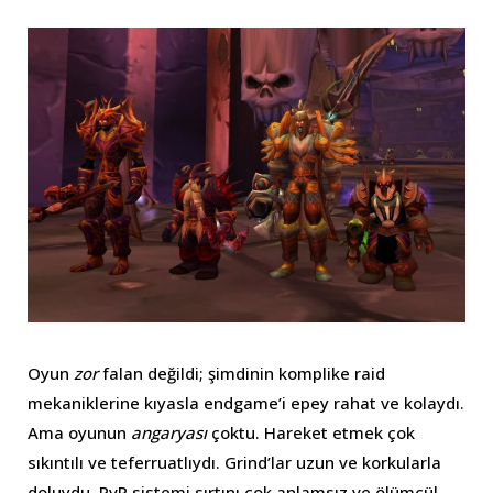
Oyun
zor
falan değildi; şimdinin komplike raid
mekaniklerine kıyasla endgame’i epey rahat ve kolaydı.
Ama oyunun
angaryası
çoktu. Hareket etmek çok
sıkıntılı ve teferruatlıydı. Grind’lar uzun ve korkularla
doluydu. PvP sistemi sırtını çok anlamsız ve ölümcül