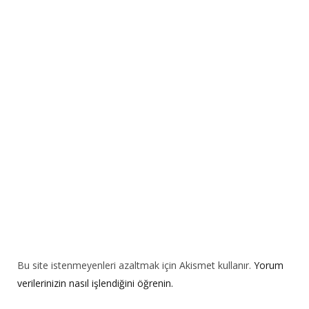
r
n
a
t
i
v
e
:
Bu site istenmeyenleri azaltmak için Akismet kullanır.
Yorum
verilerinizin nasıl işlendiğini öğrenin.