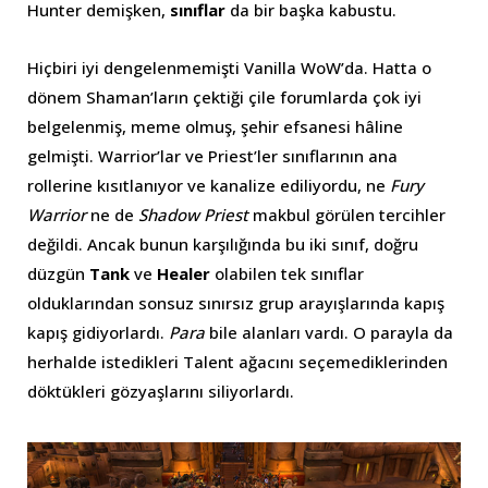
Hunter demişken,
sınıflar
da bir başka kabustu.
Hiçbiri iyi dengelenmemişti Vanilla WoW’da. Hatta o
dönem Shaman’ların çektiği çile forumlarda çok iyi
belgelenmiş, meme olmuş, şehir efsanesi hâline
gelmişti. Warrior’lar ve Priest’ler sınıflarının ana
rollerine kısıtlanıyor ve kanalize ediliyordu, ne
Fury
Warrior
ne de
Shadow Priest
makbul görülen tercihler
değildi. Ancak bunun karşılığında bu iki sınıf, doğru
düzgün
Tank
ve
Healer
olabilen tek sınıflar
olduklarından sonsuz sınırsız grup arayışlarında kapış
kapış gidiyorlardı.
Para
bile alanları vardı. O parayla da
herhalde istedikleri Talent ağacını seçemediklerinden
döktükleri gözyaşlarını siliyorlardı.