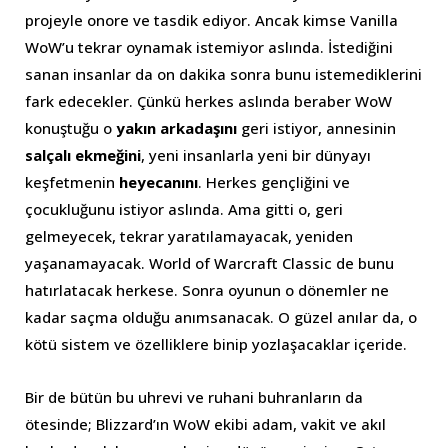
projeyle onore ve tasdik ediyor. Ancak kimse Vanilla
WoW’u tekrar oynamak istemiyor aslında. İstediğini
sanan insanlar da on dakika sonra bunu istemediklerini
fark edecekler. Çünkü herkes aslında beraber WoW
konuştuğu o
yakın arkadaşını
geri istiyor, annesinin
salçalı ekmeğini
, yeni insanlarla yeni bir dünyayı
keşfetmenin
heyecanını
. Herkes gençliğini ve
çocukluğunu istiyor aslında. Ama gitti o, geri
gelmeyecek, tekrar yaratılamayacak, yeniden
yaşanamayacak. World of Warcraft Classic de bunu
hatırlatacak herkese. Sonra oyunun o dönemler ne
kadar saçma olduğu anımsanacak. O güzel anılar da, o
kötü sistem ve özelliklere binip yozlaşacaklar içeride.
Bir de bütün bu uhrevi ve ruhani buhranların da
ötesinde; Blizzard’ın WoW ekibi adam, vakit ve akıl