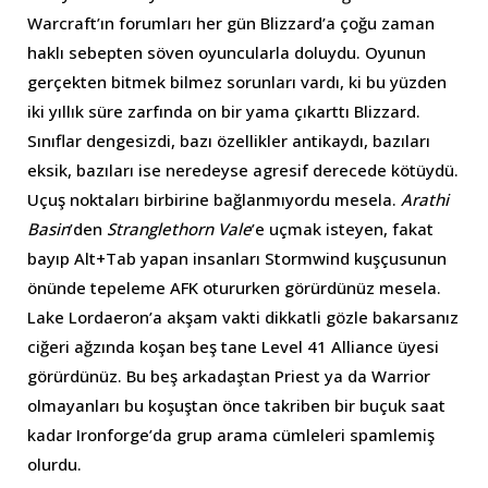
Warcraft’ın forumları her gün Blizzard’a çoğu zaman
haklı sebepten söven oyuncularla doluydu. Oyunun
gerçekten bitmek bilmez sorunları vardı, ki bu yüzden
iki yıllık süre zarfında on bir yama çıkarttı Blizzard.
Sınıflar dengesizdi, bazı özellikler antikaydı, bazıları
eksik, bazıları ise neredeyse agresif derecede kötüydü.
Uçuş noktaları birbirine bağlanmıyordu mesela.
Arathi
Basin
’den
Stranglethorn Vale
’e uçmak isteyen, fakat
bayıp Alt+Tab yapan insanları Stormwind kuşçusunun
önünde tepeleme AFK otururken görürdünüz mesela.
Lake Lordaeron’a akşam vakti dikkatli gözle bakarsanız
ciğeri ağzında koşan beş tane Level 41 Alliance üyesi
görürdünüz. Bu beş arkadaştan Priest ya da Warrior
olmayanları bu koşuştan önce takriben bir buçuk saat
kadar Ironforge’da grup arama cümleleri spamlemiş
olurdu.