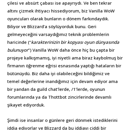
çilesi ve absürt çabası ise apayrıydı. Ve ben tekrar
altını çizmek ihtiyacı hissediyorum, biz Vanilla WoW
oyuncuları olarak bunların o dönem farkındaydık.
Biliyor ve Blizzard’a söylüyorduk bunu. Geri
gelmeyeceğini varsaydığımız teknik problemlerin
haricinde (“
karakterinizin bir kopyası oyun dünyasında
bulunuyor
”) Vanilla WoW daha önce hiç bu çapta bir
projeye kalkışmamış, iyi niyetli ama biraz kaybolmuş bir
firmanın öğrenme eğrisi esnasında yaptığı hataların bir
bütünüydü. Biz daha iyi olabileceğini bildiğimiz ve
temel değerlerine inandığımız için devam ediyor ama
bir yandan da guild chat’lerde, /1’lerde, oyunun
forumlarında ya da Thottbot zincirlerinde devamlı
şikayet ediyorduk.
Şimdi ise insanlar o günlere geri dönmek istediklerini
iddia ediyorlar ve Blizzard da bu iddiayı ciddi bir