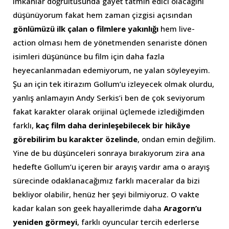
imkânlar doğrultusunda gayet tatmin edici olacağını
düşünüyorum fakat hem zaman çizgisi açısından
gönlümüzü ilk çalan o filmlere yakınlığı
hem live-
action olması hem de yönetmenden senariste dönen
isimleri düşününce bu film için daha fazla
heyecanlanmadan edemiyorum, ne yalan söyleyeyim.
Şu an için tek itirazım Gollum’u izleyecek olmak olurdu,
yanlış anlamayın Andy Serkis’i ben de çok seviyorum
fakat karakter olarak orijinal üçlemede izlediğimden
farklı,
kaç film daha derinleşebilecek bir hikâye
görebilirim bu karakter özelinde
, ondan emin değilim.
Yine de bu düşünceleri sonraya bırakıyorum zira ana
hedefte Gollum’u içeren bir arayış vardır ama o arayış
sürecinde odaklanacağımız farklı maceralar da bizi
bekliyor olabilir, henüz her şeyi bilmiyoruz. O vakte
kadar kalan son geek hayallerimde daha
Aragorn’u
yeniden görmeyi
, farklı oyuncular tercih ederlerse