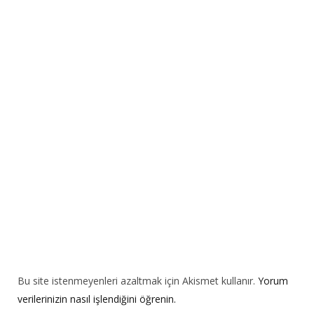
r
n
a
t
i
v
e
:
Bu site istenmeyenleri azaltmak için Akismet kullanır.
Yorum
verilerinizin nasıl işlendiğini öğrenin.