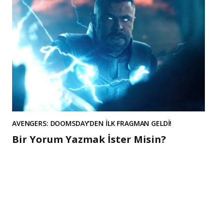
AVENGERS: DOOMSDAY’DEN İLK FRAGMAN GELDİ!
Bir Yorum Yazmak İster Misin?
A
l
t
e