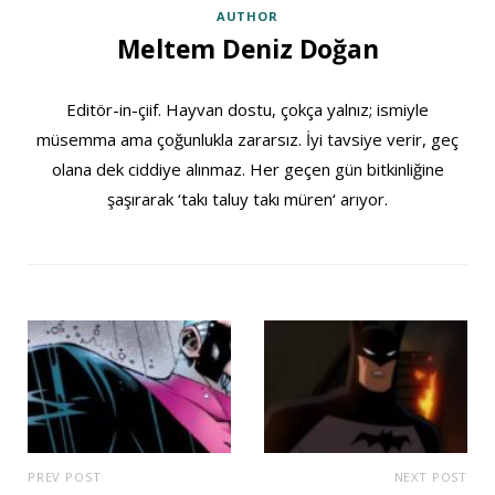
AUTHOR
Meltem Deniz Doğan
Editör-in-çiif. Hayvan dostu, çokça yalnız; ismiyle
müsemma ama çoğunlukla zararsız. İyi tavsiye verir, geç
olana dek ciddiye alınmaz. Her geçen gün bitkinliğine
şaşırarak ‘takı taluy takı müren‘ arıyor.
PREV POST
NEXT POST