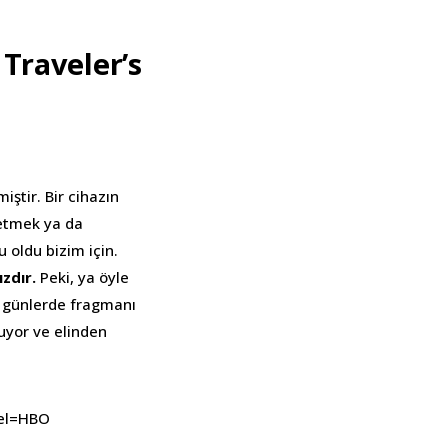
Traveler’s
ştir. Bir cihazın
 etmek ya da
 oldu bizim için.
zdır.
Peki, ya öyle
z günlerde fragmanı
uyor ve elinden
el=HBO