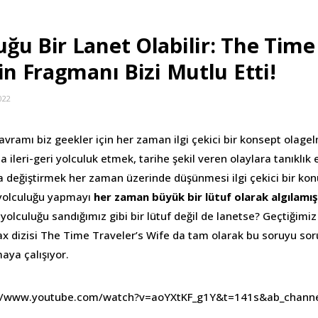
ğu Bir Lanet Olabilir: The Time 
in Fragmanı Bizi Mutlu Etti!
022
ramı biz geekler için her zaman ilgi çekici bir konsept olagelmi
ileri-geri yolculuk etmek, tarihe şekil veren olaylara tanıklık
 değiştirmek her zaman üzerinde düşünmesi ilgi çekici bir konu
yolculuğu yapmayı
her zaman büyük bir lütuf olarak algılamışı
yolculuğu sandığımız gibi bir lütuf değil de lanetse? Geçtiğimi
 dizisi The Time Traveler’s Wife da tam olarak bu soruyu sor
aya çalışıyor.
://www.youtube.com/watch?v=aoYXtKF_g1Y&t=141s&ab_chann