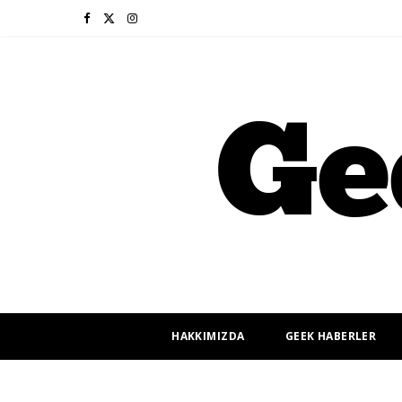
F
X
I
a
(
n
c
T
s
e
w
t
b
i
a
o
t
g
o
t
r
k
e
a
r
m
HAKKIMIZDA
GEEK HABERLER
)