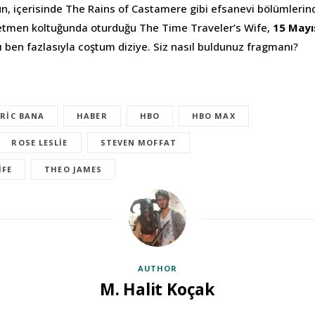
, içerisinde The Rains of Castamere gibi efsanevi bölümlerind
tmen koltuğunda oturduğu The Time Traveler’s Wife,
15 Mayı
ı ben fazlasıyla coştum diziye. Siz nasıl buldunuz fragmanı?
ERIC BANA
HABER
HBO
HBO MAX
ROSE LESLIE
STEVEN MOFFAT
IFE
THEO JAMES
AUTHOR
M. Halit Koçak