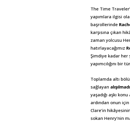
The Time Traveler
yapımlara ilgisi ola
başrollerinde
Rach
karşısına çıkan hik
zaman yolcusu Hen
hatırlayacağımız
R
Şimdiye kadar her 
yapımcılığını bir tü
Toplamda altı bölü
sağlayan
alışılmad
yaşadığı aşkı konu
ardından onun için 
Clare’in hikâyesini
sokan Henry’nin mac