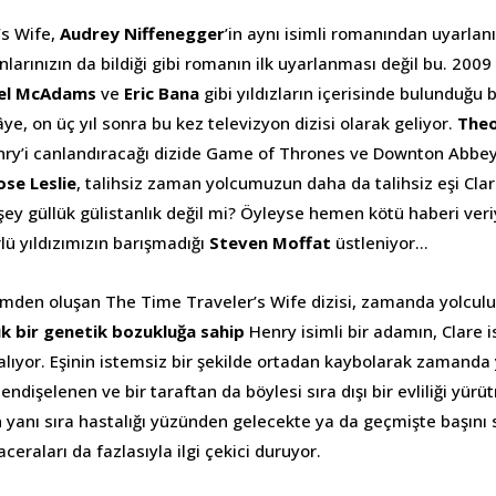
’s Wife,
Audrey Niffenegger
’in aynı isimli romanından uyarlan
nlarınızın da bildiği gibi romanın ilk uyarlanması değil bu. 2009 
el McAdams
ve
Eric Bana
gibi yıldızların içerisinde bulunduğu bi
âye, on üç yıl sonra bu kez televizyon dizisi olarak geliyor.
The
ry’i canlandıracağı dizide Game of Thrones ve Downton Abbey 
ose Leslie
, talihsiz zaman yolcumuzun daha da talihsiz eşi Cla
şey güllük gülistanlık değil mi? Öyleyse hemen kötü haberi veri
rlü yıldızımızın barışmadığı
Steven Moffat
üstleniyor…
mden oluşan The Time Traveler’s Wife dizisi, zamanda yolcul
ık bir genetik bozukluğa sahip
Henry isimli bir adamın, Clare is
 alıyor. Eşinin istemsiz bir şekilde ortadan kaybolarak zamanda
endişelenen ve bir taraftan da böylesi sıra dışı bir evliliği yür
n yanı sıra hastalığı yüzünden gelecekte ya da geçmişte başını 
eraları da fazlasıyla ilgi çekici duruyor.