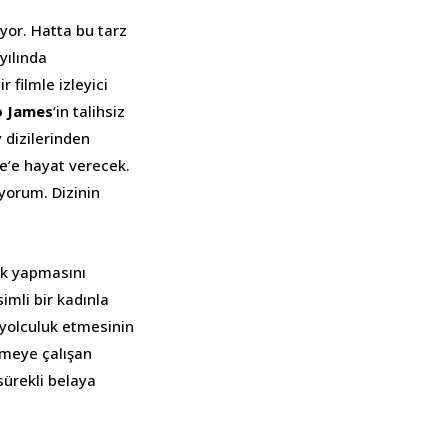
ıyor. Hatta bu tarz
yılında
r filmle izleyici
o James
‘in talihsiz
dizilerinden
re’e hayat verecek.
yorum. Dizinin
uk yapmasını
imli bir kadınla
 yolculuk etmesinin
ütmeye çalışan
sürekli belaya