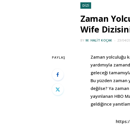
DİZİ
Zaman Yolcu
Wife Dizisin
BY
M. HALIT KOÇAK
23/04/2
Zaman yolculuğu kav
PAYLAŞ
yardımıyla zamanda 
geleceği tamamıyla
Bu yüzden zaman 
değilse? Ya zaman 
yayınlanan HBO Max
geldiğince yanıtlam
https