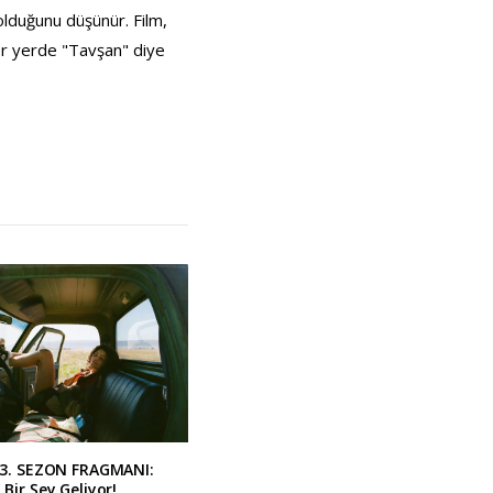
 olduğunu düşünür. Film,
her yerde "Tavşan" diye
3. SEZON FRAGMANI:
ir Şey Geliyor!