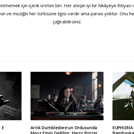
etmemek için içerik üreten biri. Her ateşin iyi bir hikâyeye ihtiyacı
 oyun ve müziğin her türlüsüne ilgisi vardır ama parası yoktur. Onu 
çağırabilirsiniz.
: E
Artık Dumbledore’un Ordusunda
EUPHORIA 
Mıyız Emin Değilim: Harry Potter
Bambaşka B