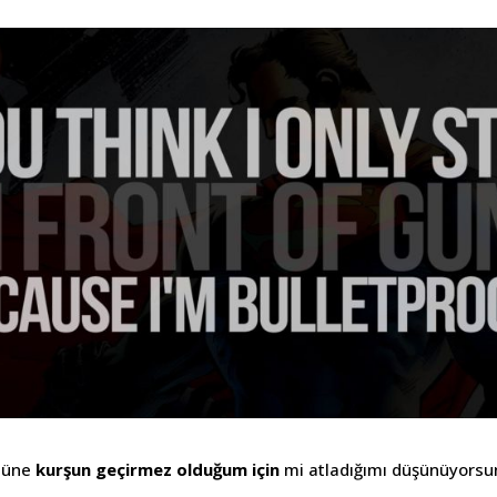
önüne
kurşun geçirmez olduğum için
mi atladığımı düşünüyorsu