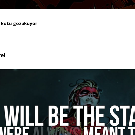
 kötü gözüküyor
.
el