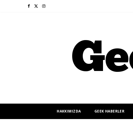
F
X
I
a
(
n
c
T
s
e
w
t
b
i
a
o
t
g
o
t
r
k
e
a
r
m
HAKKIMIZDA
GEEK HABERLER
)