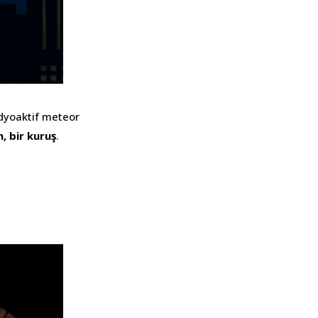
adyoaktif meteor
n, bir kuruş
.