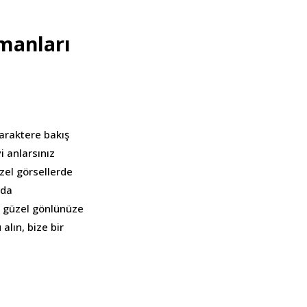
amanları
Karaktere bakış
i anlarsınız
üzel görsellerde
lda
n güzel gönlünüze
alın, bize bir