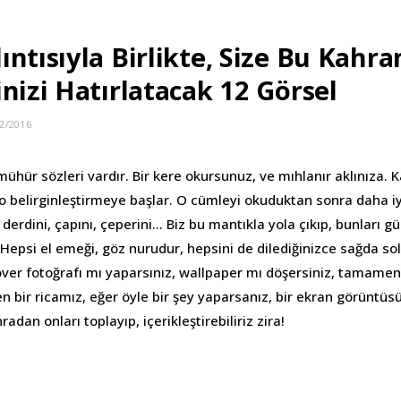
ntısıyla Birlikte, Size Bu Kahr
nizi Hatırlatacak 12 Görsel
2/2016
mühür sözleri vardır. Bir kere okursunuz, ve mıhlanır aklınıza. 
 o belirginleştirmeye başlar. O cümleyi okuduktan sonra daha iy
, derdini, çapını, çeperini… Biz bu mantıkla yola çıkıp, bunları g
 Hepsi el emeği, göz nurudur, hepsini de dilediğinizce sağda so
 Cover fotoğrafı mı yaparsınız, wallpaper mı döşersiniz, tamame
en bir ricamız, eğer öyle bir şey yaparsanız, bir ekran görüntüsü 
nradan onları toplayıp, içerikleştirebiliriz zira!