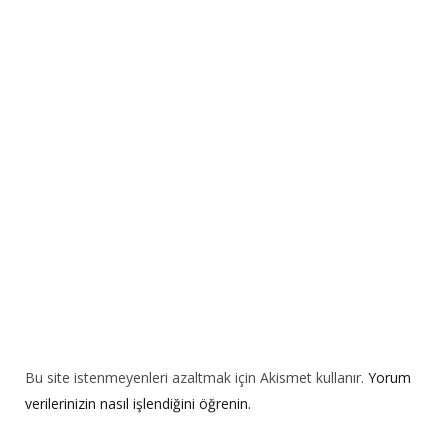
r
n
a
t
i
v
e
:
Bu site istenmeyenleri azaltmak için Akismet kullanır.
Yorum
verilerinizin nasıl işlendiğini öğrenin.