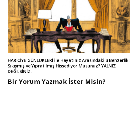
HARİCİYE GÜNLÜKLERİ ile Hayatınız Arasındaki 3 Benzerlik:
Sıkışmış ve Yıpratılmış Hissediyor Musunuz? YALNIZ
DEĞİLSİNİZ.
Bir Yorum Yazmak İster Misin?
A
l
t
e