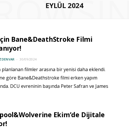
ROWSI
EYLÜL 2024
İçin Bane&DeathStroke Filmi
anıyor!
ÖZDENVAR
30/09/2024
 planlanan filmler arasına bir yenisi daha eklendi.
ne göre Bane&Deathstroke filmi erken yapım
nda. DCU evreninin başında Peter Safran ve James
ool&Wolverine Ekim’de Dijitale
or!