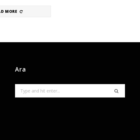
AD MORE
Ara
Search
for: