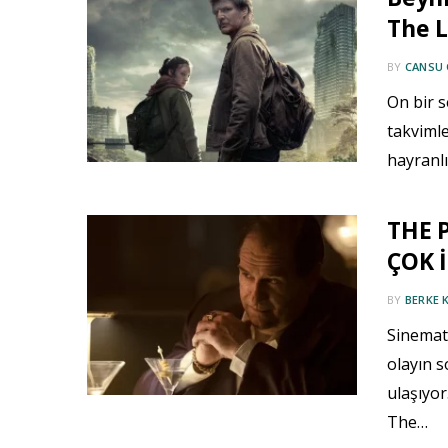
The L
BY
CANSU
On bir s
takviml
hayranlı
THE 
ÇOK İ
BY
BERKE 
Sinemati
olayın s
ulaşıyor
The…