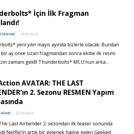
erbolts* İçin İlk Fragman
landı!
ÖZDENVAR
24/09/2024
olts* yeni yılın mayıs ayında bizlerle olacak. Bundan
 bir ay önce sızan fragmandan sonra ekibe ilk resmi
ızın zamanı geldi! Thunderbolts* MCU’nun arka…
Action AVATAR: THE LAST
ENDER’ın 2. Sezonu RESMEN Yapım
asında
KADAM
22/09/2024
 The Last Airbender 2. sezondan ilk teaser sonunda
dı! Netflix’in artık bir gelenek haline gelen Geeked