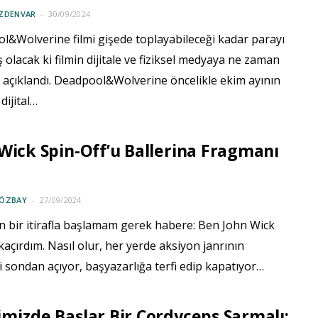
ÖZDENVAR
30/09/2024
l&Wolverine filmi gişede toplayabileceği kadar parayı
 olacak ki filmin dijitale ve fiziksel medyaya ne zaman
 açıklandı. Deadpool&Wolverine öncelikle ekim ayının
dijital…
Wick Spin-Off’u Ballerina Fragmanı
 ÖZBAY
27/09/2024
 bir itirafla başlamam gerek habere: Ben John Wick
 kaçırdım. Nasıl olur, her yerde aksiyon janrının
i sondan açıyor, başyazarlığa terfi edip kapatıyor…
mizde Başlar Bir Cordyceps Sarmalı: