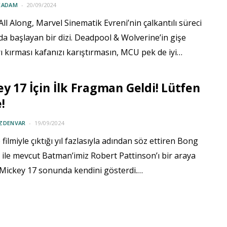
KADAM
20/09/2024
ll Along, Marvel Sinematik Evreni’nin çalkantılı süreci
a başlayan bir dizi. Deadpool & Wolverine’in gişe
ı kırması kafanızı karıştırmasın, MCU pek de iyi…
y 17 İçin İlk Fragman Geldi! Lütfen
!
ÖZDENVAR
19/09/2024
 filmiyle çıktığı yıl fazlasıyla adından söz ettiren Bong
ile mevcut Batman’imiz Robert Pattinson’ı bir araya
 Mickey 17 sonunda kendini gösterdi.…