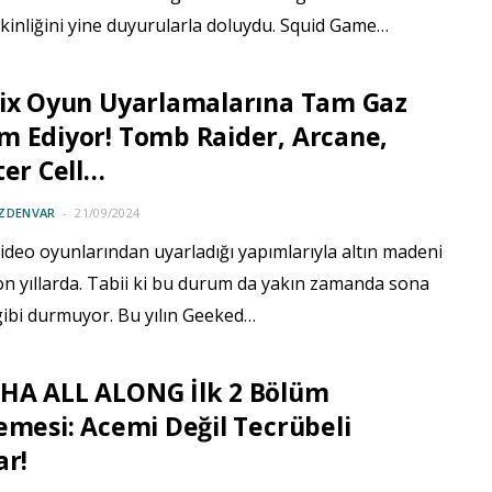
kinliğini yine duyurularla doluydu. Squid Game…
lix Oyun Uyarlamalarına Tam Gaz
 Ediyor! Tomb Raider, Arcane,
ter Cell…
ÖZDENVAR
21/09/2024
video oyunlarından uyarladığı yapımlarıyla altın madeni
on yıllarda. Tabii ki bu durum da yakın zamanda sona
gibi durmuyor. Bu yılın Geeked…
HA ALL ALONG İlk 2 Bölüm
emesi: Acemi Değil Tecrübeli
ar!