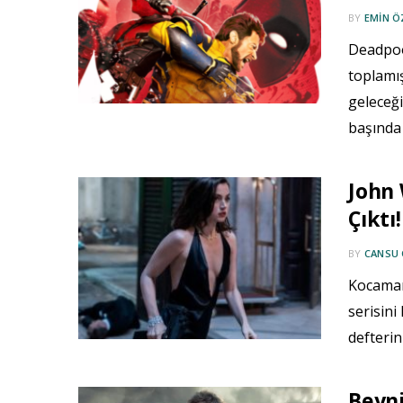
BY
EMIN 
Deadpoo
toplamış
geleceği
başında 
John 
Çıktı!
BY
CANSU
Kocaman
serisini
defterin
Beyni