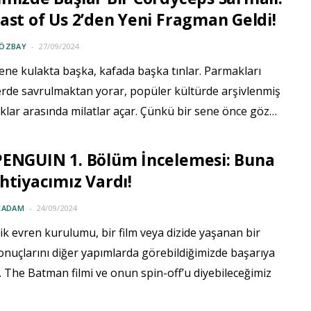
ast of Us 2’den Yeni Fragman Geldi!
 ÖZBAY
27/09/2024
ene kulakta başka, kafada başka tınlar. Parmakları
erde savrulmaktan yorar, popüler kültürde arşivlenmiş
klar arasında milatlar açar. Çünkü bir sene önce göz…
PENGUIN 1. Bölüm İncelemesi: Buna
htiyacımız Vardı!
KADAM
24/09/2024
k evren kurulumu, bir film veya dizide yaşanan bir
onuçlarını diğer yapımlarda görebildiğimizde başarıya
. The Batman filmi ve onun spin-off’u diyebileceğimiz