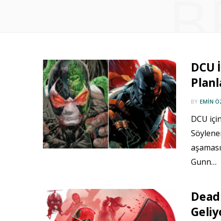
B
DCU 
Planl
BY
EMIN 
DCU için
Söylene
aşaması
Gunn…
Deadp
Geliy