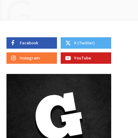
NG
Facebook
X (Twitter)
Instagram
YouTube