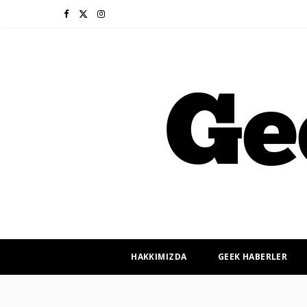
F
X
I
a
(
n
c
T
s
e
w
t
b
i
a
o
t
g
o
t
r
k
e
a
r
m
HAKKIMIZDA
GEEK HABERLER
)