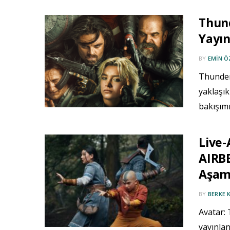
Thund
Yayın
BY
EMIN 
Thunderb
yaklaşık
bakışım
Live-
AIRB
Aşam
BY
BERKE 
Avatar:
yayınlan