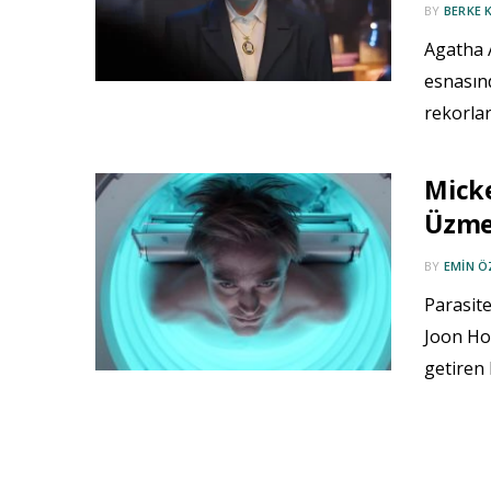
BY
BERKE 
Agatha A
esnasınd
rekorlar
Micke
Üzme
BY
EMIN 
Parasite
Joon Ho 
getiren