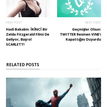
PREV POST
NEXT POST
Hadi Bakalım: İKİNCİ Bir
Geçmişler Olsun:
Zelda Fitzgerald Filmi De
TWITTER Resmen VINE’ı
Geliyor, Başrol
Kapattığını Duyurdu
SCARLETT!
RELATED POSTS