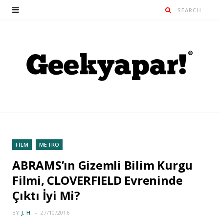
FİLM
METRO
ABRAMS’ın Gizemli Bilim Kurgu
Filmi, CLOVERFIELD Evreninde
Çıktı İyi Mi?
BY
J. H.
27/10/2016