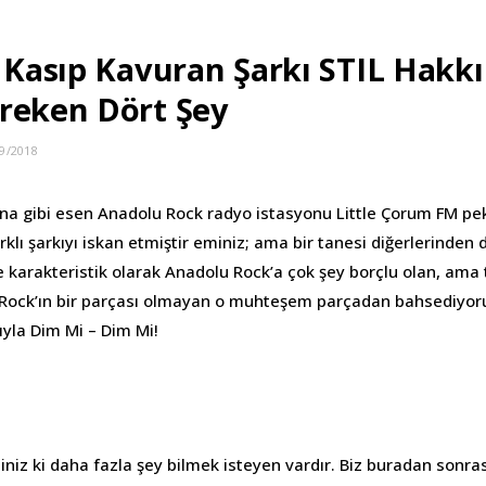
i Kasıp Kavuran Şarkı STIL Hakk
reken Dört Şey
9/2018
rtına gibi esen Anadolu Rock radyo istasyonu Little Çorum FM pek
klı şarkıyı iskan etmiştir eminiz; ama bir tanesi diğerlerinden 
e karakteristik olarak Anadolu Rock’a çok şey borçlu olan, ama 
u Rock’ın bir parçası olmayan o muhteşem parçadan bahsediyor
ıyla Dim Mi – Dim Mi!
eminiz ki daha fazla şey bilmek isteyen vardır. Biz buradan sonr