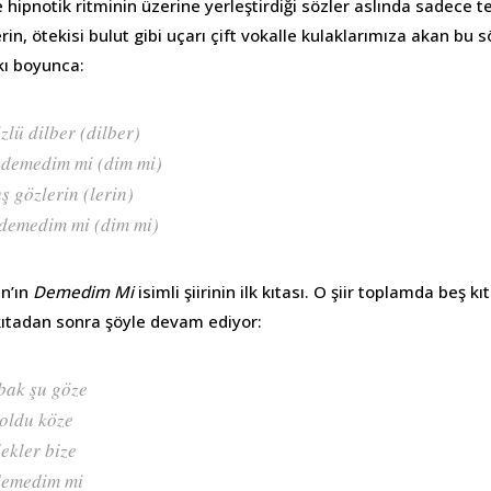
 hipnotik ritminin üzerine yerleştirdiği sözler aslında sadece tek
rin, ötekisi bulut gibi uçarı çift vokalle kulaklarımıza akan bu s
rkı boyunca:
zlü dilber (dilber)
 demedim mi (dim mi)
 gözlerin (lerin)
 demedim mi (dim mi)
an’ın
Demedim Mi
isimli şiirinin ilk kıtası. O şiir toplamda beş k
kıtadan sonra şöyle devam ediyor:
bak şu göze
oldu köze
ekler bize
 demedim mi