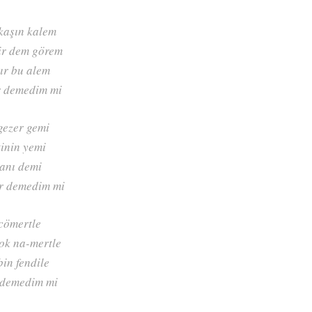
kaşın kalem
ir dem görem
tır bu alem
 demedim mi
gezer gemi
tinin yemi
anı demi
r demedim mi
cömertle
ok na-mertle
bin fendile
 demedim mi