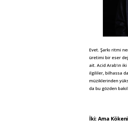
Evet. Şarkı ritmi 
üretimi bir eser de
ait. Acid Arab’ın ik
ilgililer, bilhassa 
müziklerinden yüks
da bu gözden bakı
İki: Ama Köken