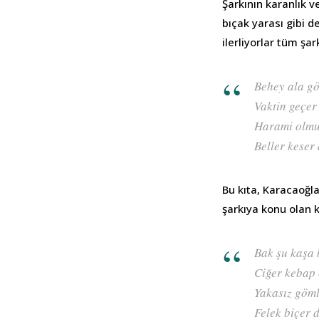
Şarkının karanlık ve
bıçak yarası gibi de
ilerliyorlar tüm şa
Behey ala gö
Vaktin geçer
Harami olmuş
Beller keser
Bu kıta, Karacaoğl
şarkıya konu olan 
Bak şu kaşa 
Ciğer kebap 
Yakasız göml
Felek biçer