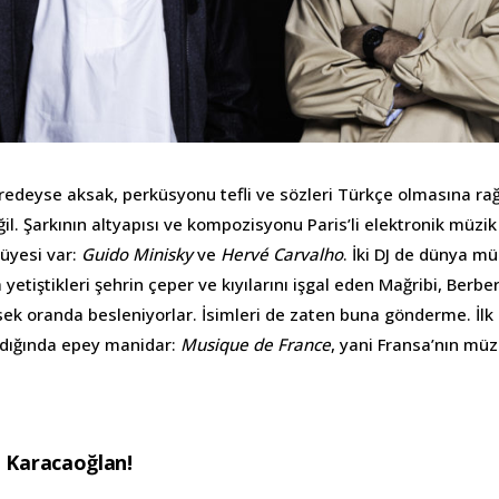
neredeyse aksak, perküsyonu tefli ve sözleri Türkçe olmasına r
ğil. Şarkının altyapısı ve kompozisyonu Paris’li elektronik müzi
i üyesi var:
Guido Minisky
ve
Hervé Carvalho
. İki DJ de dünya m
da yetiştikleri şehrin çeper ve kıyılarını işgal eden Mağribi, Berbe
ek oranda besleniyorlar. İsimleri de zaten buna gönderme. İlk 
ldığında epey manidar:
Musique de France
, yani Fransa’nın müzi
i Karacaoğlan!