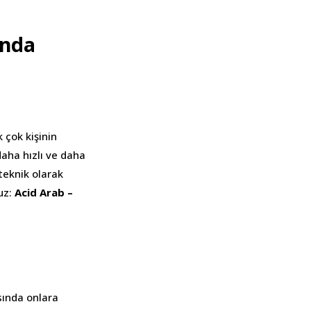
ında
 çok kişinin
daha hızlı ve daha
teknik olarak
uz:
Acid Arab –
asında onlara