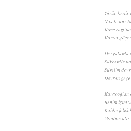
Yüzün bedir 
Nasib olur b
Kime razılık
Konan göçer
Deryalarda 
Sükkerdir tu
Sürelim devr
Devran geçe
Karacoğlan 
Benim işim y
Kahbe felek 
Gönlüm alır