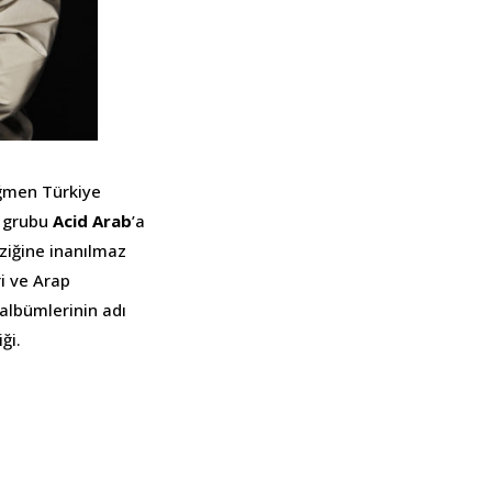
ağmen Türkiye
k grubu
Acid Arab
’a
üziğine inanılmaz
ri ve Arap
albümlerinin adı
ği.