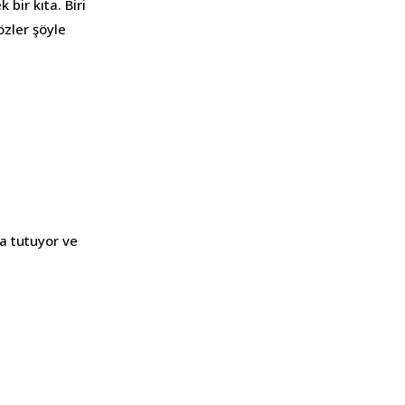
 bir kıta. Biri
özler şöyle
ıta tutuyor ve