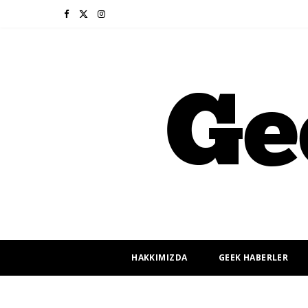
F
X
I
a
(
n
c
T
s
e
w
t
b
i
a
o
t
g
o
t
r
k
e
a
r
m
HAKKIMIZDA
GEEK HABERLER
)