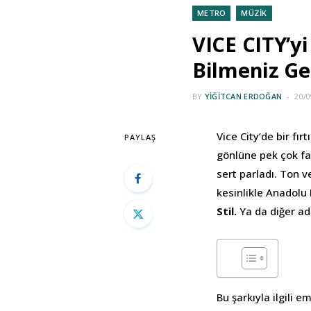
METRO
MÜZİK
VICE CITY’y
Bilmeniz Ge
BY
YIĞITCAN ERDOĞAN
20/0
Vice City’de bir fı
PAYLAŞ
gönlüne pek çok far
sert parladı. Ton v
kesinlikle Anadol
Stil.
Ya da diğer ad
Bu şarkıyla ilgili 