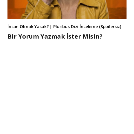
İnsan Olmak Yasak? | Pluribus Dizi İnceleme (Spoilersız)
Bir Yorum Yazmak İster Misin?
A
l
t
e
r
n
a
t
i
v