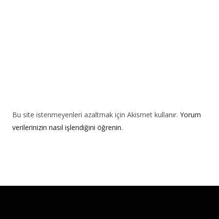
e
:
Bu site istenmeyenleri azaltmak için Akismet kullanır.
Yorum
verilerinizin nasıl işlendiğini öğrenin.