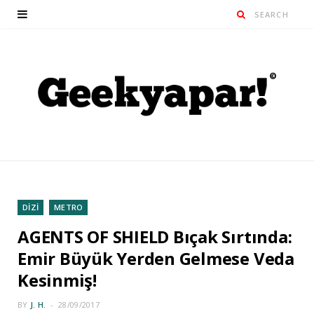
DİZİ
METRO
AGENTS OF SHIELD Bıçak Sırtında:
Emir Büyük Yerden Gelmese Veda
Kesinmiş!
BY
J. H.
28/09/2017