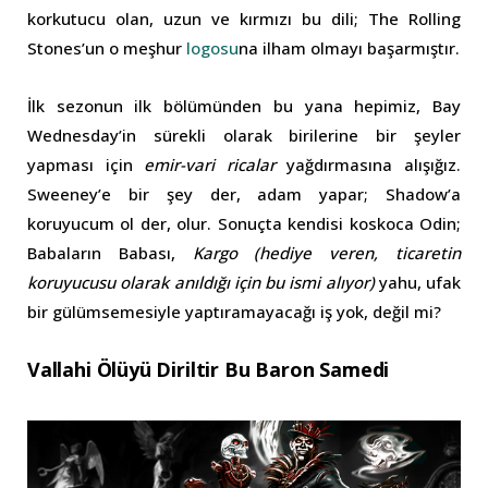
korkutucu olan, uzun ve kırmızı bu dili; The Rolling
Stones’un o meşhur
logosu
na ilham olmayı başarmıştır.
İlk sezonun ilk bölümünden bu yana hepimiz, Bay
Wednesday’in sürekli olarak birilerine bir şeyler
yapması için
emir-vari ricalar
yağdırmasına alışığız.
Sweeney’e bir şey der, adam yapar; Shadow’a
koruyucum ol der, olur. Sonuçta kendisi koskoca Odin;
Babaların Babası,
Kargo (hediye veren, ticaretin
koruyucusu olarak anıldığı için bu ismi alıyor)
yahu, ufak
bir gülümsemesiyle yaptıramayacağı iş yok, değil mi?
Vallahi Ölüyü Diriltir Bu Baron Samedi