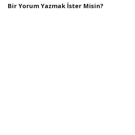
Bir Yorum Yazmak İster Misin?
A
l
t
e
r
n
a
t
i
v
e
: