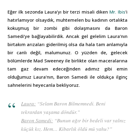
Eğer ilk sezonda Laura’yı bir terzi misali diken
Mr. Ibis
‘i
hatırlamıyor olsaydık, muhtemelen bu kadının ortalıkta
kokuşmuş bir zombi gibi dolaşmasını da Baron
Samedi’ye bağlayabilirdik. Ancak gel gelelim Laura’nın
birtakım arızaları giderilmiş olsa da hala tam anlamıyla
bir canlı değil, malumunuz. O yüzden de, gelecek
bölümlerde Mad Sweeney ile birlikte olan maceralarına
tam gaz devam edeceğinden adımız gibi emin
olduğumuz Laura’nın, Baron Samedi ile oldukça ilginç
sahnelerini heyecanla bekliyoruz.
Laura:
“Selam Baron Bilmemnedi. Beni
tekrardan yaşama döndür.”
Baron Samedi:
“Bunun ağır bir bedeli var yalnız
küçük kız. Hem… Kibarlık öldü mü yahu?”