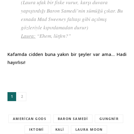
(Laura ufak bir fiske vurur, karşı duvara
yapıştırdığı Baron Samedi’nin sümüğü çıkar. Bu
esnada Mad Sweeney faltaşı gibi açılmış
gözleriyle kıpırdamadan durur)
Laura:
“Ehem, lütfen?”
Kafamda cidden buna yakın bir şeyler var ama… Hadi
hayırlısı!
1
2
AMERICAN GODS
BARON SAMEDI
GUNGNIR
IKTOMI
KALI
LAURA MOON