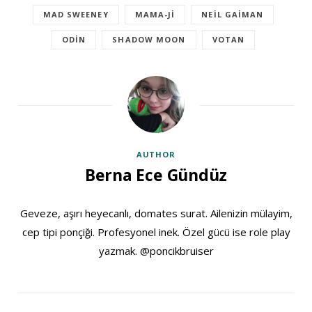
MAD SWEENEY
MAMA-JI
NEIL GAIMAN
ODIN
SHADOW MOON
VOTAN
AUTHOR
Berna Ece Gündüz
Geveze, aşırı heyecanlı, domates surat. Ailenizin mülayim,
cep tipi ponçiği. Profesyonel inek. Özel gücü ise role play
yazmak. @poncikbruiser