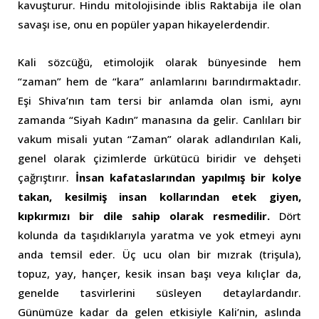
kavuşturur. Hindu mitolojisinde iblis Raktabija ile olan
savaşı ise, onu en popüler yapan hikayelerdendir.
Kali sözcüğü, etimolojik olarak bünyesinde hem
“zaman” hem de “kara” anlamlarını barındırmaktadır.
Eşi Shiva’nın tam tersi bir anlamda olan ismi, aynı
zamanda “Siyah Kadın” manasına da gelir. Canlıları bir
vakum misali yutan “Zaman” olarak adlandırılan Kali,
genel olarak çizimlerde ürkütücü biridir ve dehşeti
çağrıştırır.
İnsan kafataslarından yapılmış bir kolye
takan, kesilmiş insan kollarından etek giyen,
kıpkırmızı bir dile sahip olarak resmedilir.
Dört
kolunda da taşıdıklarıyla yaratma ve yok etmeyi aynı
anda temsil eder. Üç ucu olan bir mızrak (trişula),
topuz, yay, hançer, kesik insan başı veya kılıçlar da,
genelde tasvirlerini süsleyen detaylardandır.
Günümüze kadar da gelen etkisiyle Kali’nin, aslında