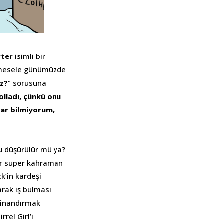
rter
isimli bir
, mesele günümüzde
ız?
” sorusuna
olladı, çünkü onu
par bilmiyorum,
ğu düşürülür mü ya?
ir süper kahraman
’in kardeşi
arak iş bulması
e inandırmak
rel Girl’i