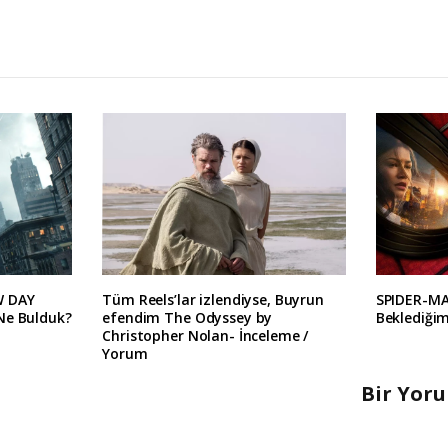
W DAY
Tüm Reels’lar izlendiyse, Buyrun
SPIDER-M
Ne Bulduk?
efendim The Odyssey by
Beklediğim
Christopher Nolan- İnceleme /
Yorum
Bir Yor