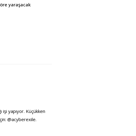
töre yaraşacak
ı işi yapıyor. Küçükken
çin: @acyberexile.