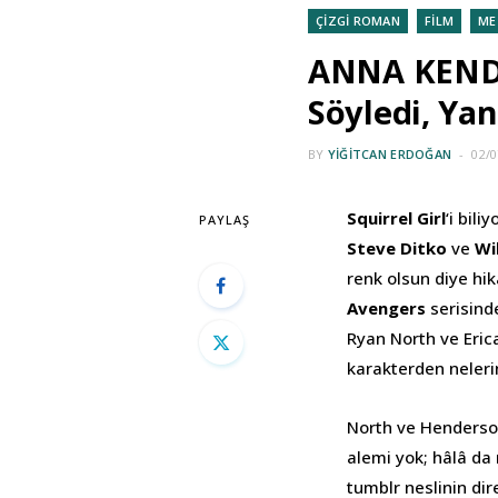
ÇİZGİ ROMAN
FİLM
ME
ANNA KENDR
Söyledi, Ya
BY
YIĞITCAN ERDOĞAN
02/0
Squirrel Girl
‘i bil
PAYLAŞ
Steve Ditko
ve
Wi
renk olsun diye hi
Avengers
serisind
Ryan North ve Erica
karakterden nelerin
North ve Henderso
alemi yok; hâlâ d
tumblr neslinin di