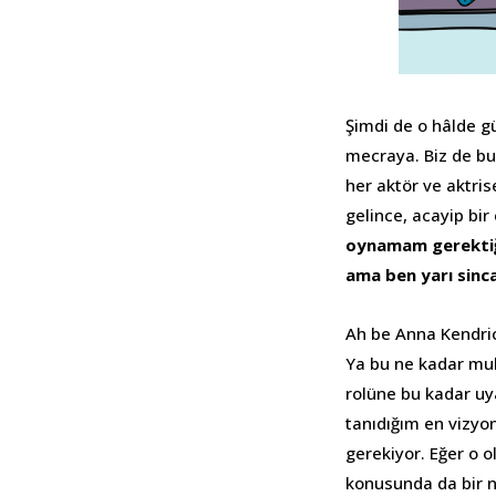
Şimdi de o hâlde 
mecraya. Biz de b
her aktör ve aktris
gelince, acayip bir
oynamam gerektiği
ama ben yarı sinca
Ah be Anna Kendric
Ya bu ne kadar mu
rolüne bu kadar u
tanıdığım en vizyon
gerekiyor. Eğer o 
konusunda da bir n