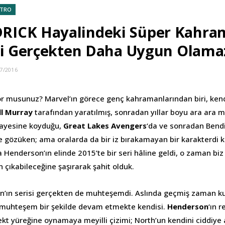
TRO
ICK Hayalindeki Süper Kahra
ni Gerçekten Daha Uygun Olama
7/2016
iyor musunuz? Marvel’ın görece genç kahramanlarından biri, kend
ll Murray
tarafından yaratılmış, sonradan yıllar boyu ara ara mi
kayesine koyduğu,
Great Lakes Avengers
‘da ve sonradan Bendi
e gözüken; ama oralarda da bir iz bırakamayan bir karakterdi 
 Henderson’ın elinde 2015’te bir seri hâline geldi, o zaman biz
 çıkabileceğine şaşırarak şahit olduk.
n’ın serisi gerçekten de muhteşemdi. Aslında geçmiş zaman ku
a muhteşem bir şekilde devam etmekte kendisi.
Henderson
‘ın r
rekt yüreğine oynamaya meyilli çizimi; North’un kendini ciddiy