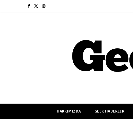
F
X
I
a
(
n
c
T
s
e
w
t
b
i
a
o
t
g
o
t
r
k
e
a
r
m
HAKKIMIZDA
GEEK HABERLER
)