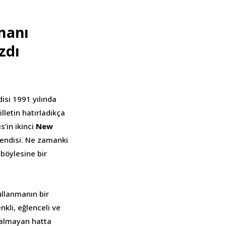
manı
zdı
isi 1991 yılında
lletin hatırladıkça
s’in ikinci
New
kendisi. Ne zamanki
 böylesine bir
llanmanın bir
enkli, eğlenceli ve
e almayan hatta