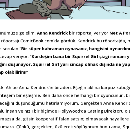
günümüze gelelim.
Anna Kendrick
bir röportaj veriyor
Net A Po
u röportajı ComicBook.com’da gördük. Kendrick bu röportajda
e sorulan “
Bir süper kahraman oynasanız, hangisini oynardın
 cevap veriyor. “
Kardeşim bana bir Squirrel Girl çizgi romanı y
ni düşünüyor. Squirrel Girl yarı sincap olmak dışında ne ya
p olabilirim!
”
k. Ah be Anna Kendrick’in biraderi. Eşeğin aklına karpuz kabu
hteşem bir eşleşme. Ben daha önce herhangi bir oyuncunun, b
yacağını düşündüğümü hatırlamıyorum. Gerçekten Anna Kendrick
lu insan ve hızlı bir biçimde Hollywood’da Casting Direktörü ol
olmazsa da, gitsin kooperatif falan satsın; olmayacak hayaller
umara. Çünkü, gerçekten, üzülerek söylüyorum bunu ama; Squir