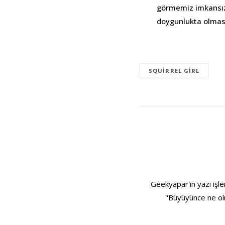
görmemiz imkansıza
doygunlukta olmas
SQUIRREL GIRL
Geekyapar'ın yazı işle
"Büyüyünce ne olm