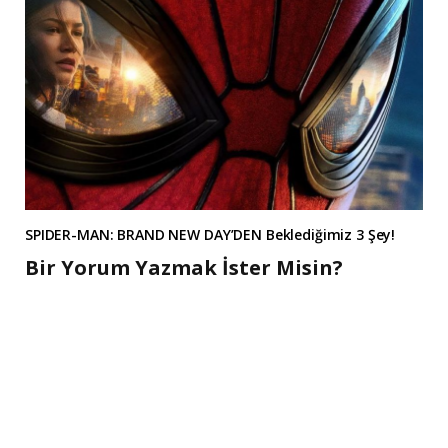
SPIDER-MAN: BRAND NEW DAY’DEN Beklediğimiz 3 Şey!
Bir Yorum Yazmak İster Misin?
A
l
t
e