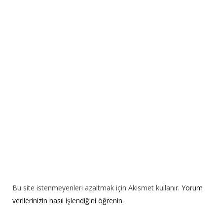
r
n
a
t
i
v
e
:
Bu site istenmeyenleri azaltmak için Akismet kullanır.
Yorum
verilerinizin nasıl işlendiğini öğrenin.