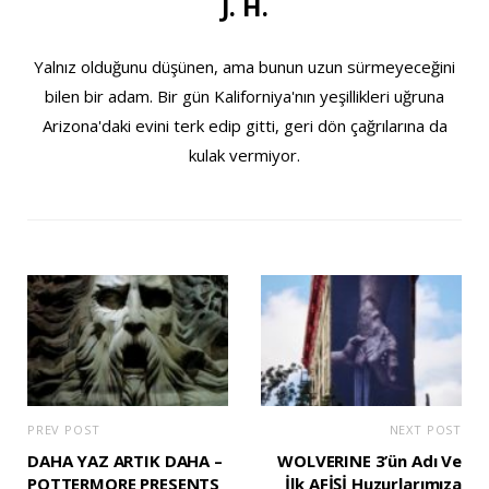
J. H.
Yalnız olduğunu düşünen, ama bunun uzun sürmeyeceğini
bilen bir adam. Bir gün Kaliforniya'nın yeşillikleri uğruna
Arizona'daki evini terk edip gitti, geri dön çağrılarına da
kulak vermiyor.
PREV POST
NEXT POST
DAHA YAZ ARTIK DAHA –
WOLVERINE 3’ün Adı Ve
POTTERMORE PRESENTS
İlk AFİŞİ Huzurlarımıza