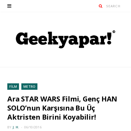
FİLM
METRO
Ara STAR WARS Filmi, Genç HAN
SOLO’nun Karşısına Bu Üç
Aktristen Birini Koyabilir!
BY
J. H.
06/10/2016