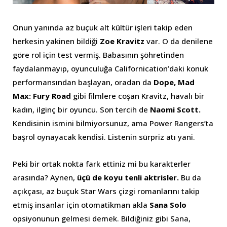
Onun yanında az buçuk alt kültür işleri takip eden
herkesin yakinen bildiği
Zoe Kravitz
var. O da denilene
göre rol için test vermiş. Babasının şöhretinden
faydalanmayıp, oyunculuğa Californication’daki konuk
performansından başlayan, oradan da
Dope, Mad
Max: Fury Road
gibi filmlere coşan Kravitz, havalı bir
kadın, ilginç bir oyuncu. Son tercih de
Naomi Scott.
Kendisinin ismini bilmiyorsunuz, ama Power Rangers’ta
başrol oynayacak kendisi. Listenin sürpriz atı yani.
Peki bir ortak nokta fark ettiniz mi bu karakterler
arasında? Aynen,
üçü de koyu tenli aktrisler.
Bu da
açıkçası, az buçuk Star Wars çizgi romanlarını takip
etmiş insanlar için otomatikman akla
Sana Solo
opsiyonunun gelmesi demek. Bildiğiniz gibi Sana,