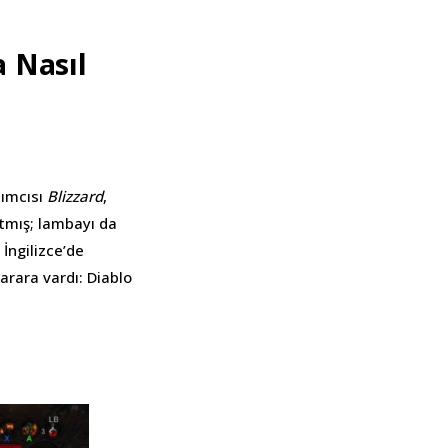
 Nasıl
pımcısı
Blizzard
,
atmış; lambayı da
 İngilizce’de
karara vardı: Diablo