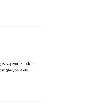
ı işi yapıyor. Küçükken
çin: @acyberexile.