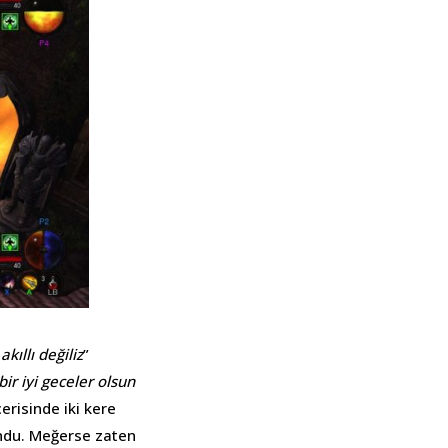
kıllı değiliz
”
r iyi geceler olsun
erisinde iki kere
ndu. Meğerse zaten