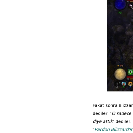
Fakat sonra Blizzard
dediler. “
O sadece k
diye attık
” dediler
“
Pardon Bllizzard’ı