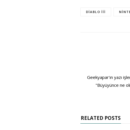
DIABLO III
NINT
Geekyapar'ın yazı işle
"Büyüyünce ne olm
RELATED POSTS