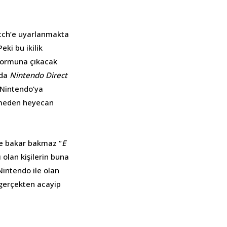
witch’e uyarlanmakta
eki bu ikilik
tformuna çıkacak
 da
Nintendo Direct
 Nintendo’ya
elmeden heyecan
’e bakar bakmaz “
E
olan kişilerin buna
Nintendo ile olan
 gerçekten acayip