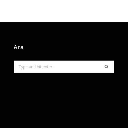
Ara
Search
for: