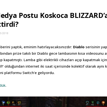
Medya Postu Koskoca BLIZZARD’a
tirdi?
3/2018
erini yaptık, eminim hatırlayacaksınızdır:
Diablo
serisinin ya
bından prize takılı bir Diablo gece lambasının kısa videosunu 
ıp kapatmıştı. Lamba gibi elektrikli cihazları açıp kapatmak için
ch
” olduğundan internet iki saat içerisinde kolektif olarak aynı 
eni platformu Switch’e geliyordu.
dük
.