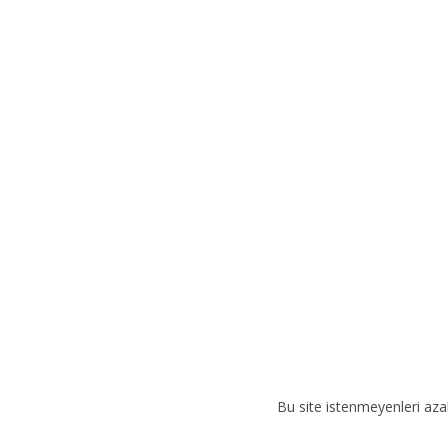
e
r
n
a
t
i
v
e
:
Bu site istenmeyenleri aza