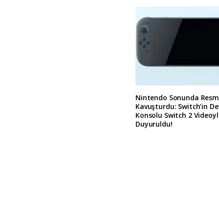
Nintendo Sonunda Resm
Kavuşturdu: Switch’in D
Konsolu Switch 2 Videoy
Duyuruldu!
A
l
t