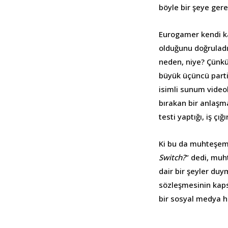
böyle bir şeye ger
Eurogamer kendi kay
olduğunu doğruladı.
neden, niye? Çünkü
büyük üçüncü parti
isimli sunum video
bırakan bir anlaşm
testi yaptığı, iş çı
Ki bu da muhteşem 
Switch?
” dedi, muh
dair bir şeyler duy
sözleşmesinin kaps
bir sosyal medya hi