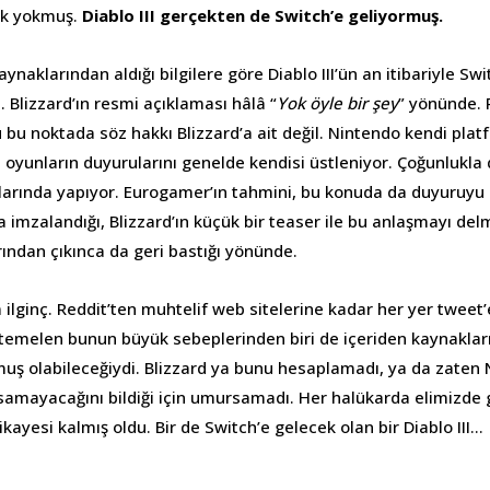
ek yokmuş.
Diablo III gerçekten de Switch’e geliyormuş.
naklarından aldığı bilgilere göre Diablo III’ün an itibariyle S
 Blizzard’ın resmi açıklaması hâlâ “
Yok öyle bir şey
” yönünde. P
 bu noktada söz hakkı Blizzard’a ait değil. Nintendo kendi pla
 oyunların duyurularını genelde kendisi üstleniyor. Çoğunlukla
larında yapıyor. Eurogamer’ın tahmini, bu konuda da duyuruyu
a imzalandığı, Blizzard’ın küçük bir teaser ile bu anlaşmayı d
ğırından çıkınca da geri bastığı yönünde.
ilginç. Reddit’ten muhtelif web sitelerine kadar her yer tweet
temelen bunun büyük sebeplerinden biri de içeriden kaynakları 
muş olabileceğiydi. Blizzard ya bunu hesaplamadı, ya da zaten 
amayacağını bildiği için umursamadı. Her halükarda elimizde
kayesi kalmış oldu. Bir de Switch’e gelecek olan bir Diablo III…