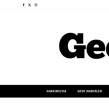
F
X
I
a
(
n
c
T
s
e
w
t
b
i
a
o
t
g
o
t
r
k
e
a
r
m
HAKKIMIZDA
GEEK HABERLER
)