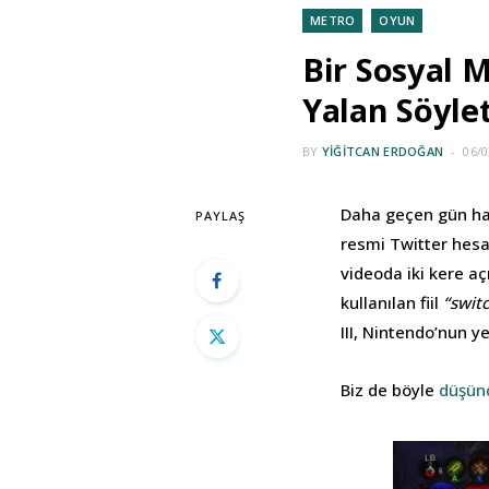
METRO
OYUN
Bir Sosyal 
Yalan Söylet
BY
YIĞITCAN ERDOĞAN
06/0
Daha geçen gün hab
PAYLAŞ
resmi Twitter hesa
videoda iki kere aç
kullanılan fiil
“swit
III, Nintendo’nun y
Biz de böyle
düşün