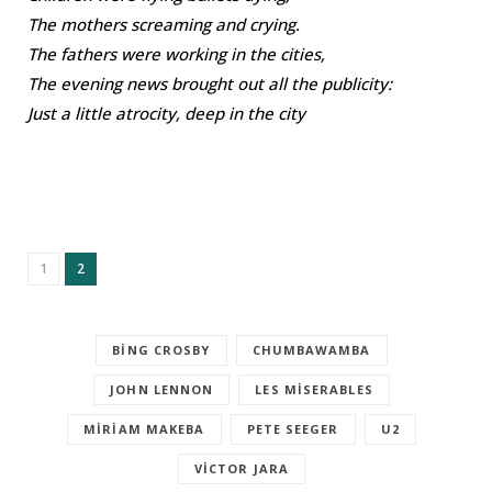
The mothers screaming and crying.
The fathers were working in the cities,
The evening news brought out all the publicity:
Just a little atrocity, deep in the city
1
2
BING CROSBY
CHUMBAWAMBA
JOHN LENNON
LES MISERABLES
MIRIAM MAKEBA
PETE SEEGER
U2
VICTOR JARA