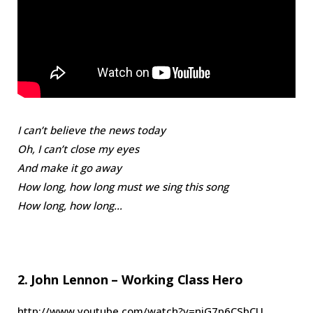
I can’t believe the news today
Oh, I can’t close my eyes
And make it go away
How long, how long must we sing this song
How long, how long…
2. John Lennon – Working Class Hero
http://www.youtube.com/watch?v=njG7p6CSbCU