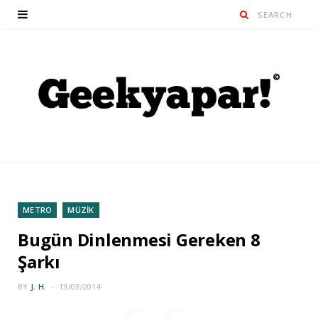
METRO
MÜZİK
Bugün Dinlenmesi Gereken 8
Şarkı
BY
J. H.
13/03/2014