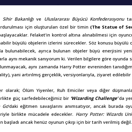
a,
Sihir Bakanlığı
ve
Uluslararası Büyücü Konfederasyonu
tar
urdurulması için oluşturulan özel bir timin
(The Statue of Se
aşlayacaklar. Felaket’in kontrol altına alınabilmesi için oyun
abilir büyülü objelerin izlerini sürecekler. Söz konusu büyülü 
da bulunabilecek, ayrıca bulunan objeler büyü enerjisini ye
arla aynı mekanik sanıyorum ki. Verilen bilgilere göre oyunda 
ulunmayacak, aynı zamanda Harry Potter evreninden tanıdığımı
ality), yani artırılmış gerçeklik, versiyonlarıyla, ziyaret edilebilir
r olarak; Ölüm Yiyenler, Ruh Emiciler veya diğer düşmanl
irlikte güç sarfedebileceğimiz bir
‘Wizarding Challenge’
da yer
 Go
’daki eğitmen savaşlarını anımsatıyor, ancak burada oyu
leriyle birlikte mücadele edecekler.
Harry Potter: Wizards Uni
n başladı ancak henüz oyunun çıkışı için bir tarih verilmiş değil.