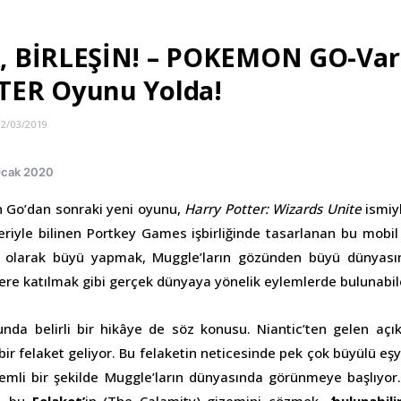
 BİRLEŞİN! – POKEMON GO-Vari
ER Oyunu Yolda!
12/03/2019
Ocak 2020
n Go’dan sonraki yeni oyunu,
Harry Potter: Wizards Unite
ismiy
leriyle bilinen Portkey Games işbirliğinde tasarlanan bu mobi
r olarak büyü yapmak, Muggle’ların gözünden büyü dünyası
iklere katılmak gibi gerçek dünyaya yönelik eylemlerde bulunabil
unda belirli bir hikâye de söz konusu. Niantic’ten gelen aç
ir felaket geliyor. Bu felaketin neticesinde pek çok büyülü eşy
zemli bir şekilde Muggle’ların dünyasında görünmeye başlıyor