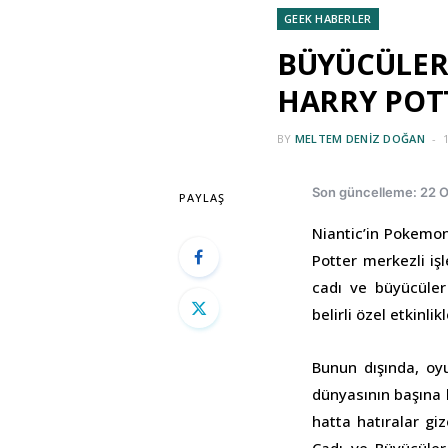
GEEK HABERLER
BÜYÜCÜLER,
HARRY POTT
BY
MELTEM DENIZ DOĞAN
Son güncelleme: 22 
PAYLAŞ
Niantic’in Pokemo
Potter merkezli iş
cadı ve büyücüle
belirli özel etkinl
Bunun dışında, oy
dünyasının başına b
hatta hatıralar gi