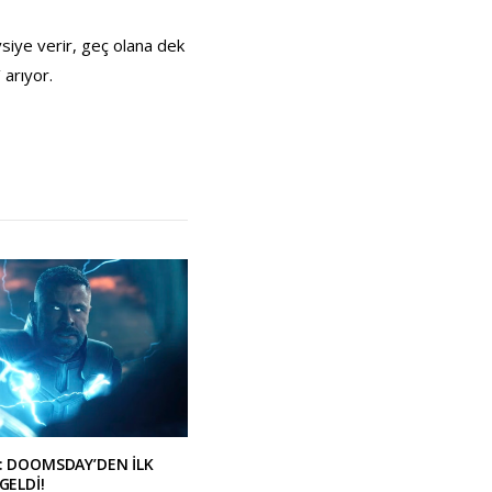
vsiye verir, geç olana dek
 arıyor.
: DOOMSDAY’DEN İLK
GELDİ!