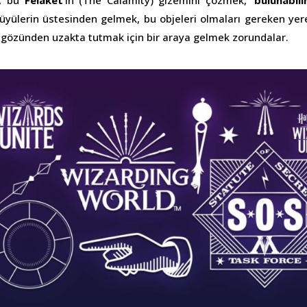
r, bu
Felaket’
in (The Calamity) gizemini çözmek,
‘
bulunabilir
büyülerin üstesinden gelmek, bu objeleri olmaları gereken ye
n gözünden uzakta tutmak için bir araya gelmek zorundalar.