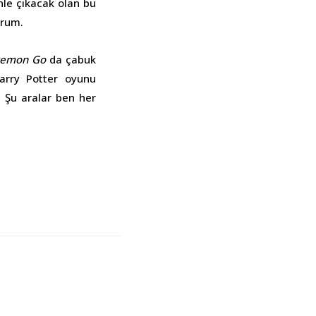
le çıkacak olan bu
urum.
kemon Go
da çabuk
arry Potter oyunu
. Şu aralar ben her