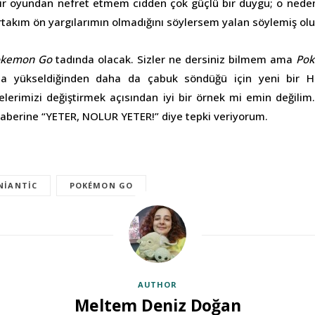
ir oyundan nefret etmem cidden çok güçlü bir duygu; o neden
birtakım ön yargılarımın olmadığını söylersem yalan söylemiş ol
okemon Go
tadında olacak. Sizler ne dersiniz bilmem ama
Po
tta yükseldiğinden daha da çabuk söndüğü için yeni bir H
lerimizi değiştirmek açısından iyi bir örnek mi emin değilim
haberine “YETER, NOLUR YETER!” diye tepki veriyorum.
NIANTIC
POKÉMON GO
AUTHOR
Meltem Deniz Doğan