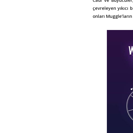
Cadı ve Büyücüle
çevreleyen yıkıcı 
onları Muggle’ları