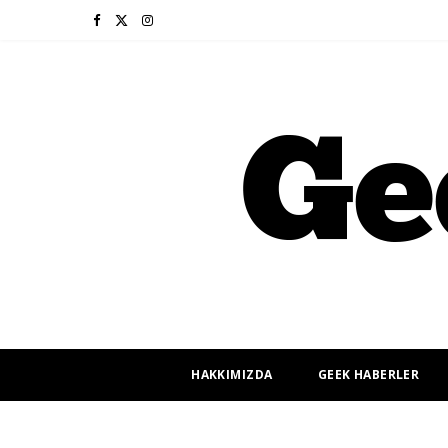
F
X
I
a
(
n
c
T
s
e
w
t
b
i
a
o
t
g
o
t
r
k
e
a
r
m
HAKKIMIZDA
GEEK HABERLER
)