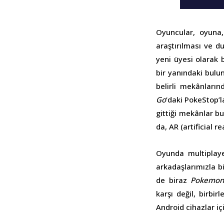
Oyuncular, oyun
araştırılması ve d
yeni üyesi olarak b
bir yanındaki bulun
belirli mekânların
Go
’daki PokeStop’l
gittiği mekânlar b
da, AR (artificial re
Oyunda multiplaye
arkadaşlarımızla b
de biraz
Pokemon
karşı değil, birbir
Android cihazlar içi