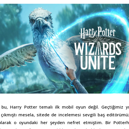
u, Harry Potter temalı ilk mobil oyun değil. Geçtiğimiz y
çıkmıştı mesela, sitede de incelemesi sevgili baş editörümü
 olarak o oyundaki her şeyden nefret etmiştim. Bir Potte