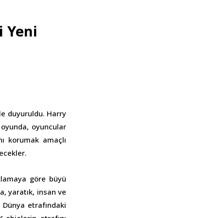
 Yeni
le duyuruldu. Harry
l oyunda, oyuncular
nı korumak amaçlı
ecekler.
ıklamaya göre büyü
a, yaratık, insan ve
. Dünya etrafındaki