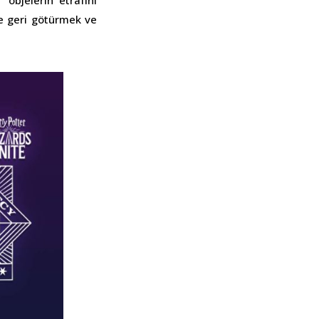
’
objelerin etrafını
re geri götürmek ve