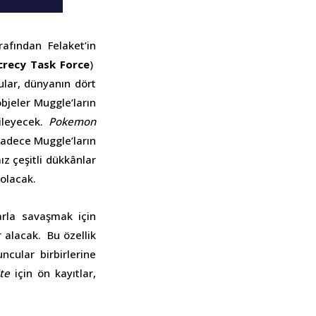
afından Felaket’in
crecy Task Force
)
cular, dünyanın dört
objeler Muggle’ların
nileyecek.
Pokemon
sadece Muggle’ların
z çeşitli dükkânlar
 olacak.
arla savaşmak için
 alacak. Bu özellik
ncular birbirlerine
te
için ön kayıtlar,