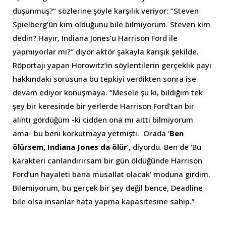
düşünmüş?” sözlerine şöyle karşılık veriyor: “Steven
Spielberg’ün kim olduğunu bile bilmiyorum. Steven kim
dedin? Hayır, Indiana Jones’u Harrison Ford ile
yapmıyorlar mı?’’ diyor aktör şakayla karışık şekilde.
Röportajı yapan Horowitz’in söylentilerin gerçeklik payı
hakkındaki sorusuna bu tepkiyi verdikten sonra ise
devam ediyor konuşmaya. “Mesele şu ki, bildiğim tek
şey bir keresinde bir yerlerde Harrison Ford’tan bir
alıntı gördüğüm -ki cidden ona mı aitti bilmiyorum
ama- bu beni korkutmaya yetmişti. Orada ’
Ben
ölürsem, Indiana Jones da ölür
’, diyordu. Ben de ‘Bu
karakteri canlandırırsam bir gün öldüğünde Harrison
Ford’un hayaleti bana musallat olacak’ moduna girdim.
Bilemiyorum, bu gerçek bir şey değil bence, Deadline
bile olsa insanlar hata yapma kapasitesine sahip.”