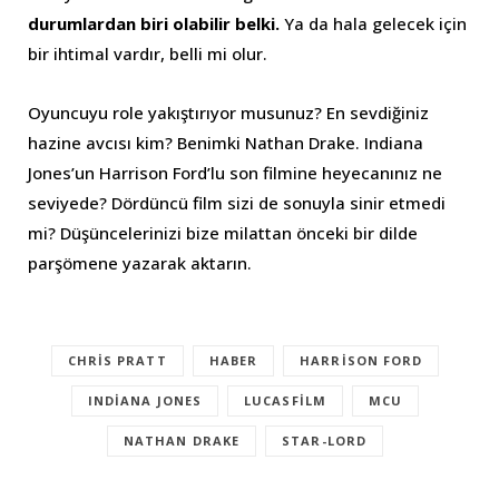
durumlardan biri olabilir belki.
Ya da hala gelecek için
bir ihtimal vardır, belli mi olur.
Oyuncuyu role yakıştırıyor musunuz? En sevdiğiniz
hazine avcısı kim? Benimki Nathan Drake. Indiana
Jones’un Harrison Ford’lu son filmine heyecanınız ne
seviyede? Dördüncü film sizi de sonuyla sinir etmedi
mi? Düşüncelerinizi bize milattan önceki bir dilde
parşömene yazarak aktarın.
CHRIS PRATT
HABER
HARRISON FORD
INDIANA JONES
LUCASFILM
MCU
NATHAN DRAKE
STAR-LORD