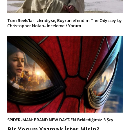
Tüm Reels’lar izlendiyse, Buyrun efendim The Odyssey by
Christopher Nolan- İnceleme / Yorum
SPIDER-MAN: BRAND NEW DAY’DEN Beklediğimiz 3 Şey!
Bir Yorum Yazmak İster Misin?