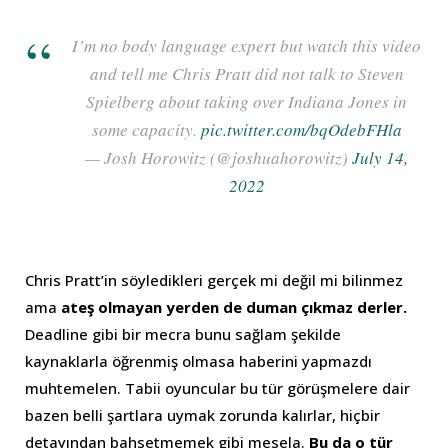
I’m no body language expert but watch this video
and tell me Chris Pratt did not talk to Steven
Spielberg about taking over Indiana Jones in
some capacity.
pic.twitter.com/bqOdebFHla
— Josh Horowitz (@joshuahorowitz)
July 14,
2022
Chris Pratt’in söyledikleri gerçek mi değil mi bilinmez
ama
ateş olmayan yerden de duman çıkmaz derler.
Deadline gibi bir mecra bunu sağlam şekilde
kaynaklarla öğrenmiş olmasa haberini yapmazdı
muhtemelen. Tabii oyuncular bu tür görüşmelere dair
bazen belli şartlara uymak zorunda kalırlar, hiçbir
detayından bahsetmemek gibi mesela.
Bu da o tür