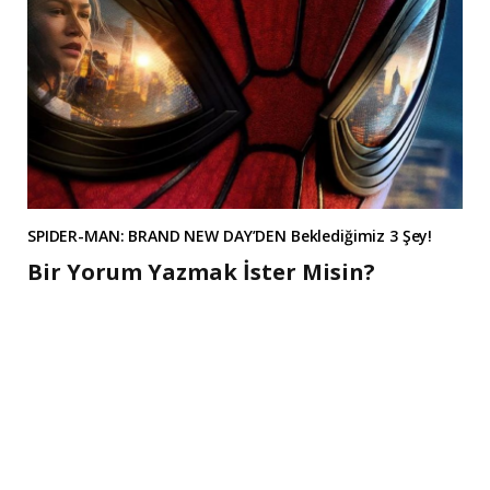
SPIDER-MAN: BRAND NEW DAY’DEN Beklediğimiz 3 Şey!
Bir Yorum Yazmak İster Misin?
A
l
t
e
r