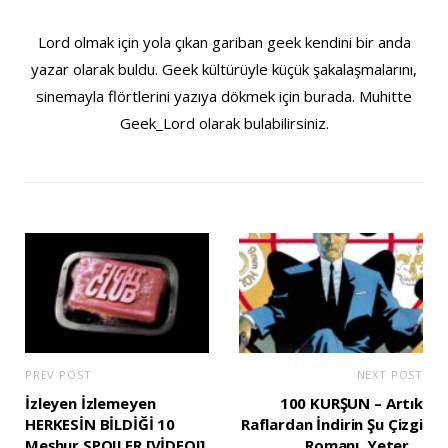
Lord olmak için yola çıkan gariban geek kendini bir anda
yazar olarak buldu. Geek kültürüyle küçük şakalaşmalarını,
sinemayla flörtlerini yazıya dökmek için burada. Muhitte
Geek_Lord olarak bulabilirsiniz.
PREV POST
NEXT POST
İzleyen İzlemeyen
100 KURŞUN – Artık
HERKESİN BİLDİĞİ 10
Raflardan İndirin Şu Çizgi
Meşhur SPOILER [VİDEO!]
Romanı, Yeter…