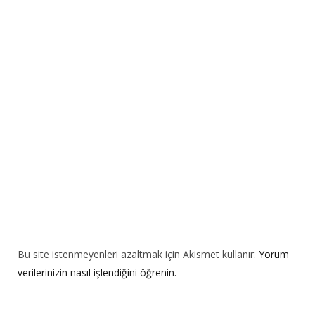
n
a
t
i
v
e
:
Bu site istenmeyenleri azaltmak için Akismet kullanır.
Yorum
verilerinizin nasıl işlendiğini öğrenin.