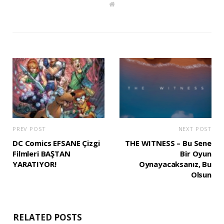
W
e
b
s
i
t
e
PREV POST
NEXT POST
DC Comics EFSANE Çizgi
THE WITNESS – Bu Sene
Filmleri BAŞTAN
Bir Oyun
YARATIYOR!
Oynayacaksanız, Bu
Olsun
RELATED POSTS