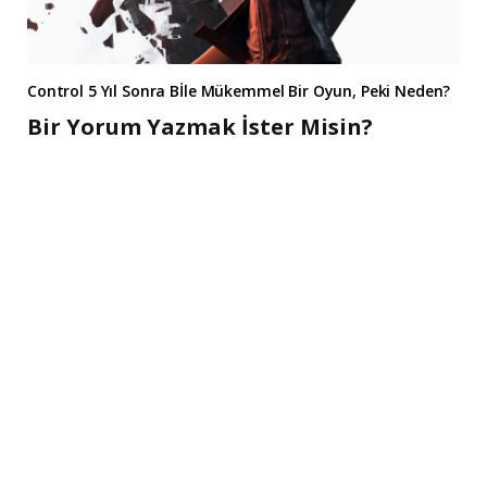
Control 5 Yıl Sonra Bİle Mükemmel Bir Oyun, Peki Neden?
Bir Yorum Yazmak İster Misin?
A
l
t
e
r
n
a
t
i
v