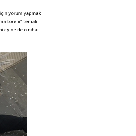
ı için yorum yapmak
nma töreni” temalı
miz yine de o nihai