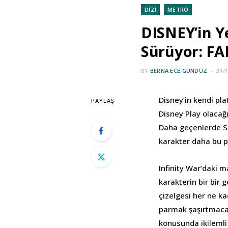
DİZİ
METRO
DISNEY’in Y
Sürüyor: FA
BY
BERNA ECE GÜNDÜZ
31/
Disney’in kendi pl
PAYLAŞ
Disney Play olacağı
Daha geçenlerde S
karakter daha bu pl
Infinity War’daki
karakterin bir bir 
çizelgesi her ne k
parmak şaşırtmacal
konusunda ikilemli 