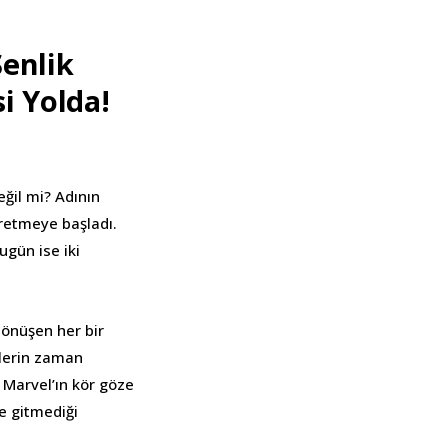
enlik
i Yolda!
ğil mi? Adının
üretmeye başladı.
ugün ise iki
önüşen her bir
elerin zaman
 Marvel’ın kör göze
e gitmediği