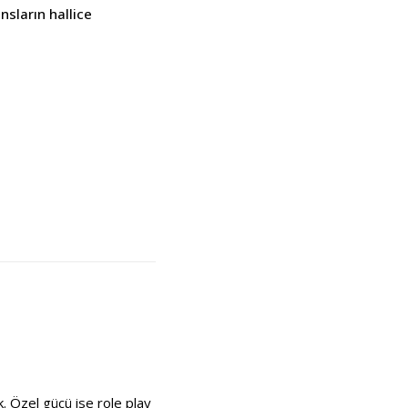
nsların hallice
k. Özel gücü ise role play