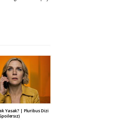
k Yasak? | Pluribus Dizi
Spoilersız)