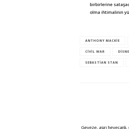
birbirlerine sataşa
olma ihtimalinin yü
ANTHONY MACKIE
CIVIL WAR
DISN
SEBASTIAN STAN
Geveze, aşırı heyecanlı, 