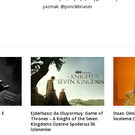
yazmak. @poncikbruiser
: E
Ejderhasız da Oluyormuş: Game of
İnsan Olma
Thrones – A Knight of the Seven
İnceleme (
Kingdoms Üzerine Spoilersız İlk
İzlenimler