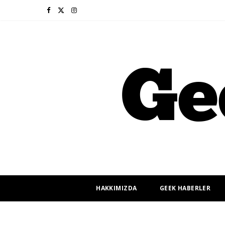
F
X
I
a
(
n
c
T
s
e
w
t
b
i
a
o
t
g
o
t
r
k
e
a
r
m
HAKKIMIZDA
GEEK HABERLER
)