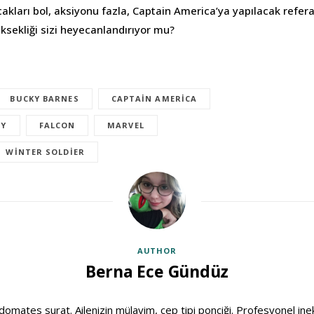
cakları bol, aksiyonu fazla, Captain America’ya yapılacak refera
ksekliği sizi heyecanlandırıyor mu?
BUCKY BARNES
CAPTAIN AMERICA
EY
FALCON
MARVEL
WINTER SOLDIER
AUTHOR
Berna Ece Gündüz
domates surat. Ailenizin mülayim, cep tipi ponçiği. Profesyonel ine