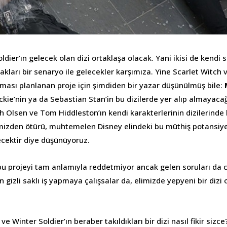
dier’ın gelecek olan dizi ortaklaşa olacak. Yani ikisi de kendi so
kları bir senaryo ile gelecekler karşımıza. Yine Scarlet Witch ve
lması planlanan proje için şimdiden bir yazar düşünülmüş bile:
ie’nin ya da Sebastian Stan’in bu dizilerde yer alıp almayacağ
h Olsen ve Tom Hiddleston’ın kendi karakterlerinin dizilerinde 
ğimizden ötürü, muhtemelen Disney elindeki bu müthiş potansiye
cektir diye düşünüyoruz.
bu projeyi tam anlamıyla reddetmiyor ancak gelen soruları da c
n gizli saklı iş yapmaya çalışsalar da, elimizde yepyeni bir dizi
ve Winter Soldier’ın beraber takıldıkları bir dizi nasıl fikir sizce