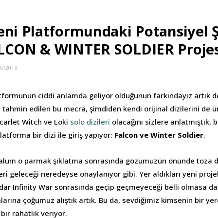
eni Platformundaki Potansiyel Ş
LCON & WINTER SOLDIER Projes
10/2018
atformunun ciddi anlamda geliyor olduğunun farkındayız artık de
 tahmin edilen bu mecra, şimdiden kendi orijinal dizilerini de 
carlet Witch ve Loki
solo dizileri
olacağını sizlere anlatmıştık, b
atforma bir dizi ile giriş yapıyor:
Falcon ve Winter Soldier
.
 malum o parmak şıklatma sonrasında gözümüzün önünde toza d
geri geleceği neredeyse onaylanıyor gibi. Yer aldıkları yeni proj
adar Infinity War sonrasında geçip geçmeyeceği belli olmasa da
arına çoğumuz alıştık artık. Bu da, sevdiğimiz kimsenin bir yer
bir rahatlık veriyor.