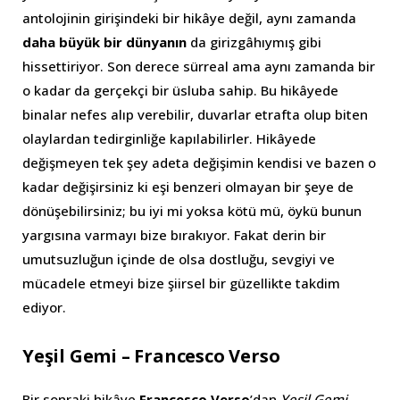
antolojinin girişindeki bir hikâye değil, aynı zamanda
daha büyük bir dünyanın
da girizgâhıymış gibi
hissettiriyor. Son derece sürreal ama aynı zamanda bir
o kadar da gerçekçi bir üsluba sahip. Bu hikâyede
binalar nefes alıp verebilir, duvarlar etrafta olup biten
olaylardan tedirginliğe kapılabilirler. Hikâyede
değişmeyen tek şey adeta değişimin kendisi ve bazen o
kadar değişirsiniz ki eşi benzeri olmayan bir şeye de
dönüşebilirsiniz; bu iyi mi yoksa kötü mü, öykü bunun
yargısına varmayı bize bırakıyor. Fakat derin bir
umutsuzluğun içinde de olsa dostluğu, sevgiyi ve
mücadele etmeyi bize şiirsel bir güzellikte takdim
ediyor.
Yeşil Gemi – Francesco Verso
Bir sonraki hikâye
Francesco Verso
’dan
Yeşil Gemi
.