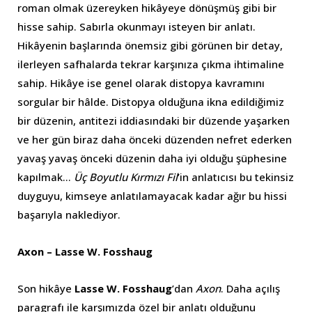
roman olmak üzereyken hikâyeye dönüşmüş gibi bir
hisse sahip. Sabırla okunmayı isteyen bir anlatı.
Hikâyenin başlarında önemsiz gibi görünen bir detay,
ilerleyen safhalarda tekrar karşınıza çıkma ihtimaline
sahip. Hikâye ise genel olarak distopya kavramını
sorgular bir hâlde. Distopya olduğuna ikna edildiğimiz
bir düzenin, antitezi iddiasındaki bir düzende yaşarken
ve her gün biraz daha önceki düzenden nefret ederken
yavaş yavaş önceki düzenin daha iyi olduğu şüphesine
kapılmak…
Üç Boyutlu Kırmızı Fil
’in anlatıcısı bu tekinsiz
duyguyu, kimseye anlatılamayacak kadar ağır bu hissi
başarıyla naklediyor.
Axon – Lasse W. Fosshaug
Son hikâye
Lasse W. Fosshaug
’dan
Axon
. Daha açılış
paragrafı ile karşımızda özel bir anlatı olduğunu