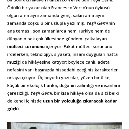
Ödüllü bir yazar olan Francesco Verso’nun öyküsü
olgun ama aynı zamanda genç, sakin ama aynı
zamanda coşkulu bir üslupla yazılmış.
Yeşil Gemi
’nin
ana teması, son zamanlarda hem Türkiye hem de
dünyanın pek çok ülkesinde gündemi çalkalayan
mülteci sorununu
içeriyor. Fakat mülteci sorununu
irdelerken, teknolojiyi, siyaseti, insani duyguları hatta
müziği de hikâyesine katıyor; böylece canlı, adeta
nefesini yanı başınızda hissedebileceğiniz karakterler
ortaya çıkıyor. Üç boyutlu yazıcılar, yüzen bir ülke,
küçük bir ekolojik harika, doğanın zalimliği ve insanların
çaresizliği.
Yeşil Gemi
, bir kısa hikâye olsa da sizi belki
de kendi içinizde
uzun bir yolculuğa çıkaracak kadar
güçlü.