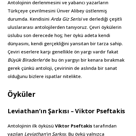
Antolojinin derlenmesini ve yabancı yazarların
Türkçeye çevrilmesini Ünver Alibey üstlenmiş
durumda. Kendisini
Arda Giz Serisi
ve derlediği çeşitli
uluslararası antolojilerden tanıyoruz. Çevri öykülerin
üslubu son derecede hoş; her öykü adeta kendi
dünyasını, kendi gerçekliğini yansıtan bir tarza sahip.
Çeviri eserlere karşı genellikle ön yargı vardır fakat
Büyük Biraderler
’de bu ön yargıyı bir kenara bırakmak
gerek çünkü antoloji, çevirinin de aslında bir sanat
olduğunu bizlere ispatlar nitelikte.
Öyküler
Leviathan’ın Şarkısı – Viktor Pseftakis
Antolojinin ilk öyküsü
Viktor Pseftakis
tarafından
yazılan
Leviathan’ın Şarkısı
. Bu öykü yalnızca