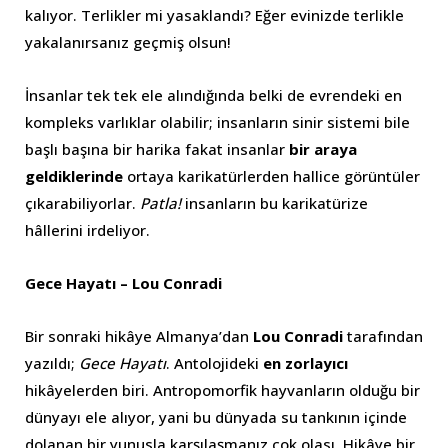
kalıyor. Terlikler mi yasaklandı? Eğer evinizde terlikle
yakalanırsanız geçmiş olsun!
İnsanlar tek tek ele alındığında belki de evrendeki en
kompleks varlıklar olabilir; insanların sinir sistemi bile
başlı başına bir harika fakat insanlar
bir araya
geldiklerinde
ortaya karikatürlerden hallice görüntüler
çıkarabiliyorlar.
Patla!
insanların bu karikatürize
hâllerini irdeliyor.
Gece Hayatı – Lou Conradi
Bir sonraki hikâye Almanya’dan
Lou Conradi
tarafından
yazıldı;
Gece Hayatı
. Antolojideki
en zorlayıcı
hikâyelerden biri. Antropomorfik hayvanların olduğu bir
dünyayı ele alıyor, yani bu dünyada su tankının içinde
dolanan bir yunusla karşılaşmanız çok olası. Hikâye bir