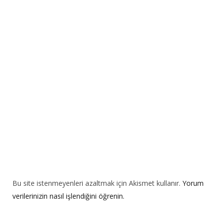
n
a
t
i
v
e
:
Bu site istenmeyenleri azaltmak için Akismet kullanır.
Yorum
verilerinizin nasıl işlendiğini öğrenin.