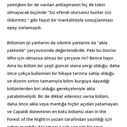
yemişken bir de varılan antlaşmanın hiç de tekin
olmayacak biçimde “Siz efendi olursanız bunlar sizi
öldürmez.” gibi faşist bir mantaliteyle sonuçlanması
epey zorlamaydı.
Bölümün iyi yanlarını da sıkıntılı yanlarını da “akla
yatkınlık” çerçevesinde değerlendirdik. Peki bu Doctor
Who için olmazsa olmaz bir çerçeve mi? Bence hayır.
Ama bu bölüm bir çeşit güncel olana yergi olduğu, daha
önce çokça kullanılan bir hikaye tarzına sahip olduğu
ve dizinin sırtını tamamıyla bilim-kurguya dayadığı
bölümlerden biri olduğu gerekçeleriyle akla
yatabilmeliydi. Bir de dikkat edeniniz varsa bölüm,
daha önce akla veya mantığa hiçbir açıdan yatamayan
ve Capaldi döneminin en kötü bölümü olan In the
Forest of the Night’ın yazarı tarafından yazıldığı için
sırtını mantığa dayamazsa çok can sıkı bir şeye