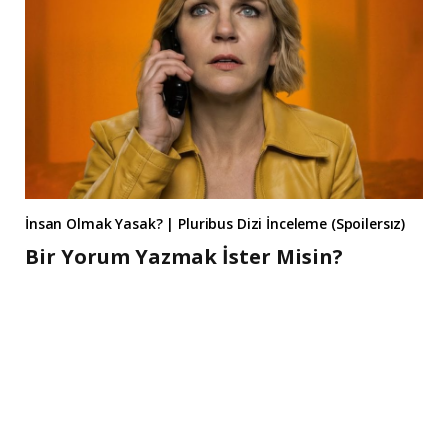
İnsan Olmak Yasak? | Pluribus Dizi İnceleme (Spoilersız)
Bir Yorum Yazmak İster Misin?
A
l
t
e
r