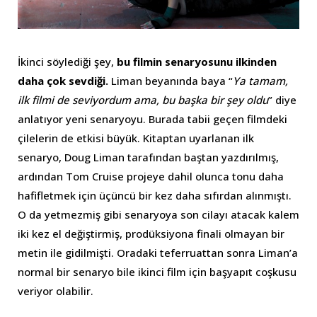
İkinci söylediği şey,
bu filmin senaryosunu ilkinden
daha çok sevdiği.
Liman beyanında baya “
Ya tamam,
ilk filmi de seviyordum ama, bu başka bir şey oldu
” diye
anlatıyor yeni senaryoyu. Burada tabii geçen filmdeki
çilelerin de etkisi büyük. Kitaptan uyarlanan ilk
senaryo, Doug Liman tarafından baştan yazdırılmış,
ardından Tom Cruise projeye dahil olunca tonu daha
hafifletmek için üçüncü bir kez daha sıfırdan alınmıştı.
O da yetmezmiş gibi senaryoya son cilayı atacak kalem
iki kez el değiştirmiş, prodüksiyona finali olmayan bir
metin ile gidilmişti. Oradaki teferruattan sonra Liman’a
normal bir senaryo bile ikinci film için başyapıt coşkusu
veriyor olabilir.