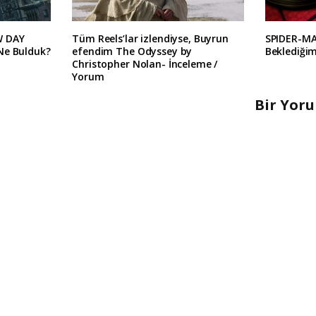
W DAY
Tüm Reels’lar izlendiyse, Buyrun
SPIDER-M
Ne Bulduk?
efendim The Odyssey by
Beklediğim
Christopher Nolan- İnceleme /
Yorum
Bir Yor