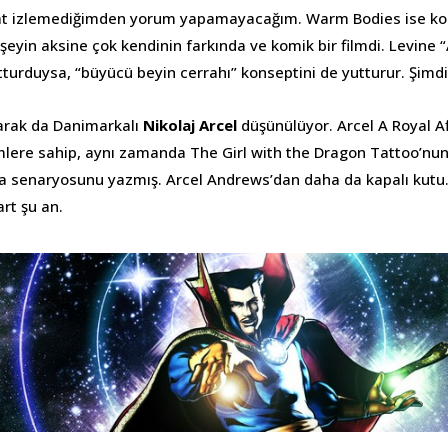
fakat izlemediğimden yorum yapamayacağım. Warm Bodies ise k
eyin aksine çok kendinin farkında ve komik bir filmdi. Levine 
tturduysa, “büyücü beyin cerrahı” konseptini de yutturur. Şimdi
arak da Danimarkalı
Nikolaj Arcel
düşünülüyor. Arcel A Royal Af
ilmlere sahip, aynı zamanda The Girl with the Dragon Tattoo’nun 
 senaryosunu yazmış. Arcel Andrews’dan daha da kapalı kutu.
art şu an.