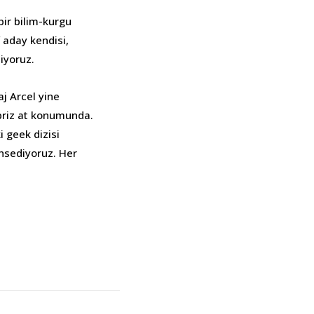
 bir bilim-kurgu
 aday kendisi,
iyoruz.
j Arcel yine
rpriz at konumunda.
i geek dizisi
hsediyoruz. Her