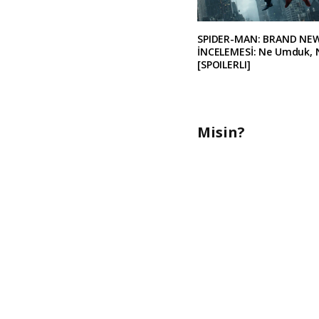
SPIDER-MAN: BRAND NE
İNCELEMESİ: Ne Umduk, 
[SPOILERLI]
Misin?
A
l
t
e
r
n
a