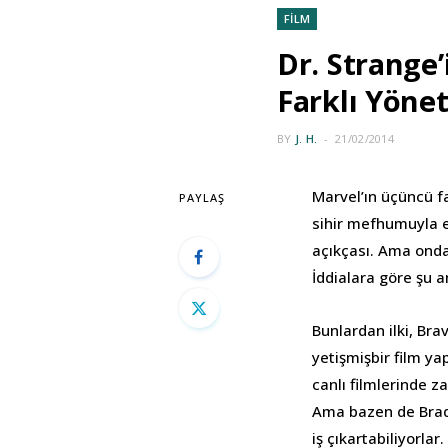
FİLM
Dr. Strange’
Farklı Yön
BY
J. H.
21/02/2014
Marvel’ın üçüncü fa
PAYLAŞ
sihir mefhumuyla en
açıkçası. Ama onda
İddialara göre şu 
Bunlardan ilki, Br
yetişmişbir film y
canlı filmlerinde z
Ama bazen de Brad 
iş çıkartabiliyorla