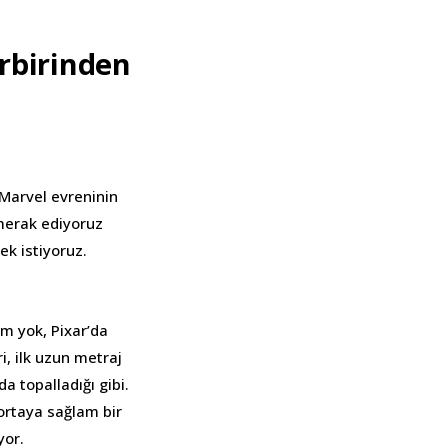
irbirinden
 Marvel evreninin
 merak ediyoruz
k istiyoruz.
lm yok, Pixar’da
, ilk uzun metraj
a topalladığı gibi.
ortaya sağlam bir
yor.