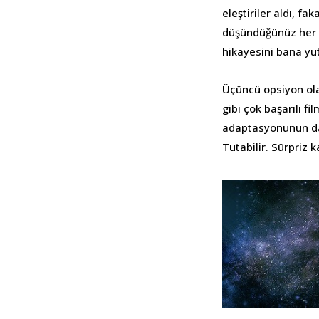
eleştiriler aldı, 
düşündüğünüz her ş
hikayesini bana yu
Üçüncü opsiyon ol
gibi çok başarılı f
adaptasyonunun da
Tutabilir. Sürpriz k