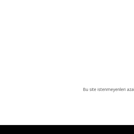
t
i
v
e
:
Bu site istenmeyenleri aza