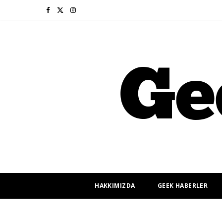
F
X
I
a
(
n
c
T
s
e
w
t
b
i
a
o
t
g
o
t
r
k
e
a
r
m
HAKKIMIZDA
GEEK HABERLER
)