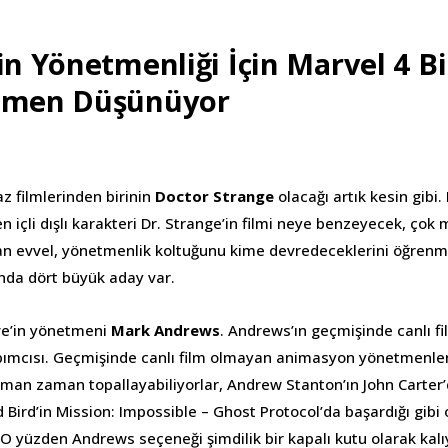
in Yönetmenliği İçin Marvel 4 B
etmen Düşünüyor
z filmlerinden birinin
Doctor Strange
olacağı artık kesin gibi.
 içli dışlı karakteri Dr. Strange’in filmi neye benzeyecek, çok
n evvel, yönetmenlik koltuğunu kime devredeceklerini öğrenme
anda dört büyük aday var.
ave’in yönetmeni
Mark Andrews
. Andrews’ın geçmişinde canlı fi
apımcısı. Geçmişinde canlı film olmayan animasyon yönetmenleri
aman zaman topallayabiliyorlar, Andrew Stanton’ın John Carter’d
Bird’in Mission: Impossible – Ghost Protocol’da başardığı gibi 
r. O yüzden Andrews seçeneği şimdilik bir kapalı kutu olarak kalı