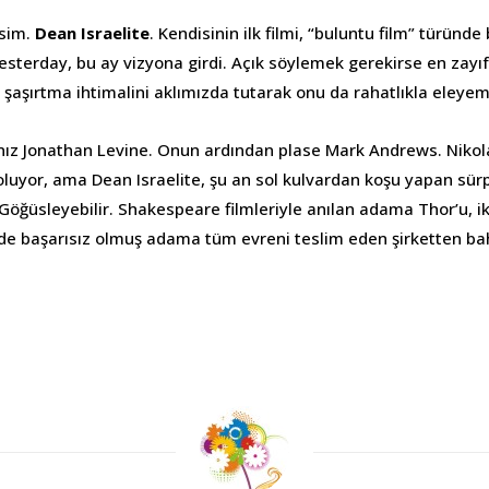
isim.
Dean Israelite
. Kendisinin ilk filmi, “buluntu film” türünde
sterday, bu ay vizyona girdi. Açık söylemek gerekirse en zayıf
i şaşırtma ihtimalini aklımızda tutarak onu da rahatlıkla eleyem
nız Jonathan Levine. Onun ardından plase Mark Andrews. Nikola
oluyor, ama Dean Israelite, şu an sol kulvardan koşu yapan sü
 Göğüsleyebilir. Shakespeare filmleriyle anılan adama Thor’u, ik
de başarısız olmuş adama tüm evreni teslim eden şirketten ba