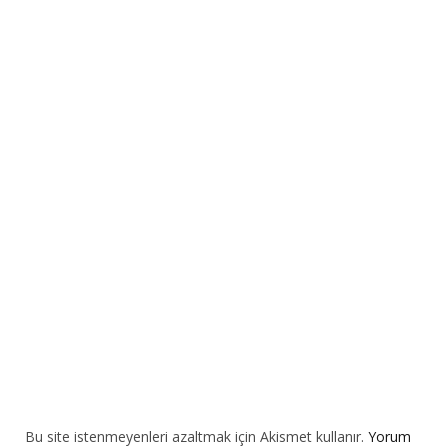
t
e
r
n
a
t
i
v
e
:
Bu site istenmeyenleri azaltmak için Akismet kullanır.
Yorum