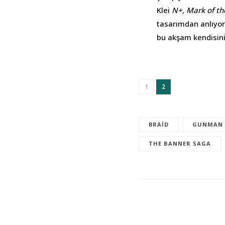
Klei
N+, Mark of th
tasarımdan anlıyorl
bu akşam kendisini
1
2
BRAID
GUNMAN 
THE BANNER SAGA