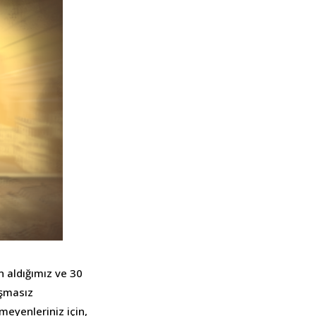
 aldığımız ve 30
ışmasız
meyenleriniz için,