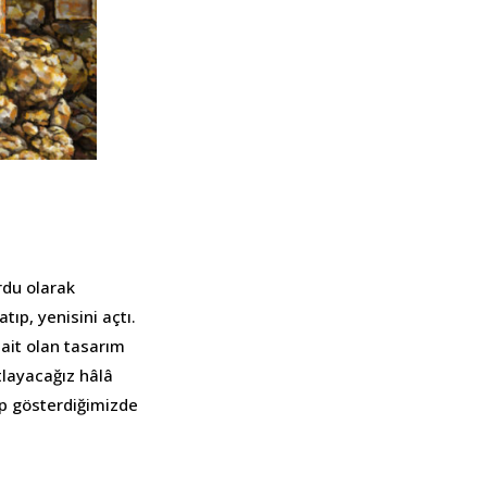
rdu olarak
ıp, yenisini açtı.
ait olan tasarım
tlayacağız hâlâ
ıp gösterdiğimizde