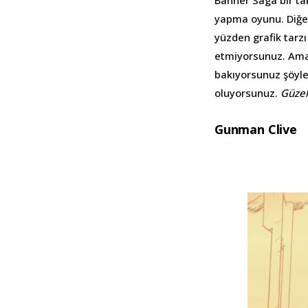
Banner Saga bir ta
yapma oyunu. Diğer 
yüzden grafik tarzı
etmiyorsunuz. Ama 
bakıyorsunuz şöyle 
oluyorsunuz.
Güzel
Gunman Clive