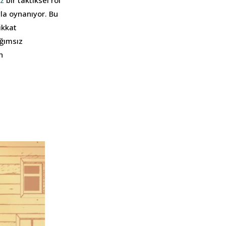
z
bir taktiksel rol
yla oynanıyor. Bu
ikkat
ağımsız
n