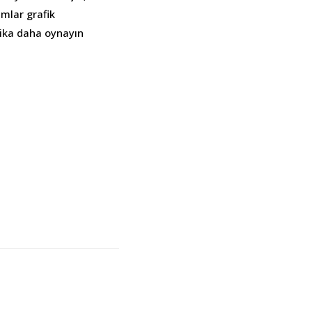
amlar grafik
kika daha oynayın