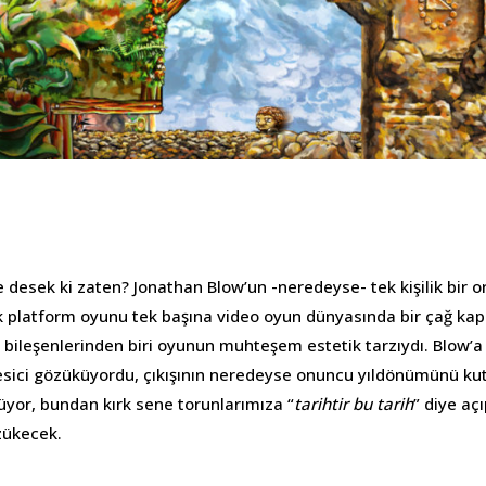
 desek ki zaten? Jonathan Blow’un -neredeyse- tek kişilik bir o
ik platform oyunu tek başına video oyun dünyasında bir çağ kapat
bileşenlerinden biri oyunun muhteşem estetik tarzıydı. Blow’a 
kesici gözüküyordu, çıkışının neredeyse onuncu yıldönümünü ku
üyor, bundan kırk sene torunlarımıza “
tarihtir bu tarih
” diye aç
zükecek.