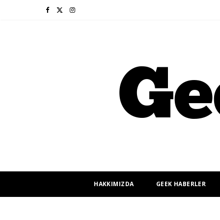
F
X
I
a
(
n
c
T
s
e
w
t
b
i
a
o
t
g
o
t
r
k
e
a
r
m
HAKKIMIZDA
GEEK HABERLER
)