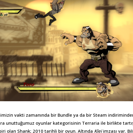
zin vakti zamanında bir Bundle ya da bir Steam indiriminden
ra unuttuğumuz oyunlar kategorisinin Terraria ile birlikte tart
ri olan Shank; 2010 tarihli bir oyun. Altında
Klei
imzası var. Bil