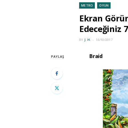
METRO
OYUN
Ekran Görün
Edeceğiniz 
BY
J. H.
16/10/2017
Braid
PAYLAŞ