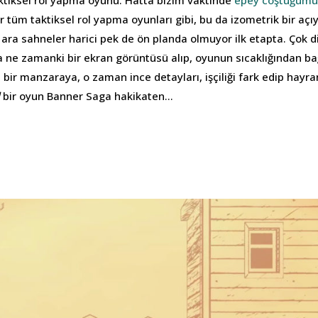
ktiksel rol yapma oyunu. Hatta bizim vaktinde
epey coştuğumu
tüm taktiksel rol yapma oyunları gibi, bu da izometrik bir açı
 ara sahneler harici pek de ön planda olmuyor ilk etapta. Çok d
ne zamanki bir ekran görüntüsü alıp, oyunun sıcaklığından b
bir manzaraya, o zaman ince detayları, işçiliği fark edip hayra
bir oyun Banner Saga hakikaten…