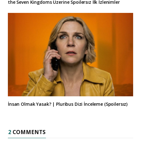
the Seven Kingdoms Üzerine Spoilersız İlk İzlenimler
İnsan Olmak Yasak? | Pluribus Dizi İnceleme (Spoilersız)
2
COMMENTS