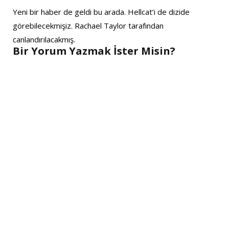
Yeni bir haber de geldi bu arada. Hellcat’i de dizide
görebilecekmişiz. Rachael Taylor tarafından
canlandırılacakmış.
Bir Yorum Yazmak İster Misin?
A
l
t
e
r
n
a
t
i
v
e