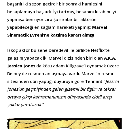
başarılı iki sezon geçirdi; bir sonraki hamlesini
hesaplamaya başladı. İyi tartmış, hesabını kitabını iyi
yapmışa benziyor zira şu sıralar bir aktörün
yapabileceği en sağlam hareketi yapmış:
Marvel
Sinematik Evreni’ne katılma kararı almış!
İskoç aktör bu sene Daredevil ile birlikte Netflix’te
galasını yapacak iki Marvel dizisinden biri olan
A.K.A.
Jessica Jones
‘da kötü adam Killgrave’i oynamak üzere
Disney ile resmen anlaşmaya vardı. Marvel’ın resmi
sitesinden dün yaptığı duyuruya göre Tennant “
Jessica
Jones’un geçmişinden gelen gizemli bir figür ve tekrar
ortaya çıkışı kahramanımızın dünyasında ciddi artçı
şoklar yaratacak.
”