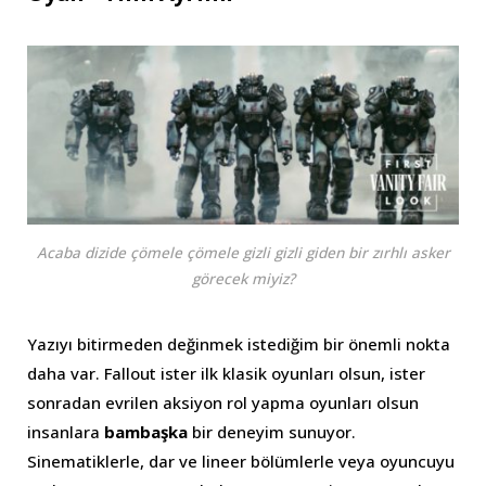
Acaba dizide çömele çömele gizli gizli giden bir zırhlı asker
görecek miyiz?
Yazıyı bitirmeden değinmek istediğim bir önemli nokta
daha var. Fallout ister ilk klasik oyunları olsun, ister
sonradan evrilen aksiyon rol yapma oyunları olsun
insanlara
bambaşka
bir deneyim sunuyor.
Sinematiklerle, dar ve lineer bölümlerle veya oyuncuyu