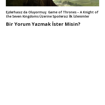
Ejderhasız da Oluyormuş: Game of Thrones – A Knight of
the Seven Kingdoms Üzerine Spoilersız İlk İzlenimler
Bir Yorum Yazmak İster Misin?
A
l
t
e
r
n
a
t
i
v
e