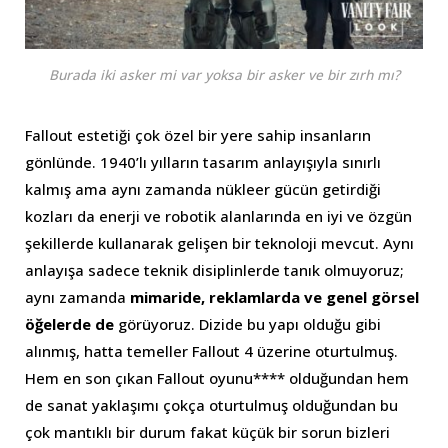
Burada iki asker mi var yoksa bir asker ve bir zırh mı?
Fallout estetiği çok özel bir yere sahip insanların
gönlünde. 1940’lı yılların tasarım anlayışıyla sınırlı
kalmış ama aynı zamanda nükleer gücün getirdiği
kozları da enerji ve robotik alanlarında en iyi ve özgün
şekillerde kullanarak gelişen bir teknoloji mevcut. Aynı
anlayışa sadece teknik disiplinlerde tanık olmuyoruz;
aynı zamanda
mimaride, reklamlarda ve genel görsel
öğelerde de
görüyoruz. Dizide bu yapı olduğu gibi
alınmış, hatta temeller Fallout 4 üzerine oturtulmuş.
Hem en son çıkan Fallout oyunu**** olduğundan hem
de sanat yaklaşımı çokça oturtulmuş olduğundan bu
çok mantıklı bir durum fakat küçük bir sorun bizleri