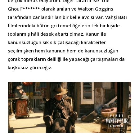
de çok merak ediyorum. Diğer tarafta ise “the
Ghoul”
*******
olarak anılan ve Walton Goggins
tarafından canlandırılan bir kelle avcısı var. Vahşi Batı
filmlerindeki bütün gri temel öğelerin tek bir kişide
toplanmış hâli desek abartı olmaz. Kanun ile
kanunsuzluğun sık sık çatışacağı karakterler
seçilmişken hem kanunun hem de kanunsuzluğun
çorak toprakların deliliği ile yapacağı çarpışmaları da
kuşkusuz göreceğiz.