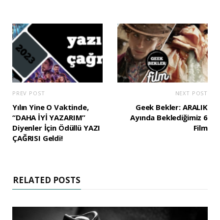
PREV POST
NEXT POST
Yılın Yine O Vaktinde,
Geek Bekler: ARALIK
“DAHA İYİ YAZARIM”
Ayında Beklediğimiz 6
Diyenler İçin Ödüllü YAZI
Film
ÇAĞRISI Geldi!
RELATED POSTS