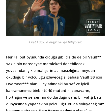
Evet Lucy, o duyguyu iyi biliyoruz.
Her Fallout oyununda olduğu gibi dizide de bir Vault
**
sakininin neredeyse memleketi denebilecek
yuvasından çıkıp mahşerin acımasızlığına meydan
okuduğu bir yolculuğu izleyeceğiz. Babası Vault 33 için
Overseer
***
olan Lucy adındaki bu saf ve iyicil
kahramanımız binbir türlü mutantın, canavarın,
hortlağın ve serserinin doldurduğu garip bir vahşi batı
dünyasında yapacak bu yolculuğu. Bu da soluyacağımız
havanın daha çok
New Vegas tadında
olacağını