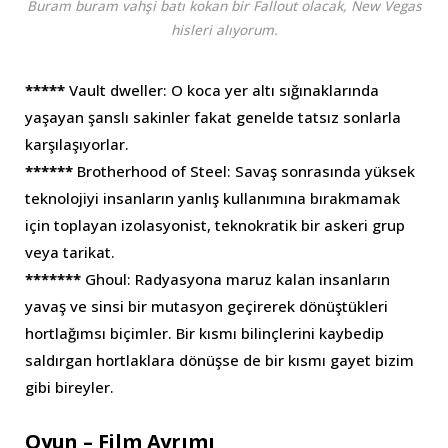
Buram buram vahşi batı kokan bir Fallout olacak, New Vegas
hisleri alıyorum.
*****
Vault dweller: O koca yer altı sığınaklarında
yaşayan şanslı sakinler fakat genelde tatsız sonlarla
karşılaşıyorlar.
******
Brotherhood of Steel: Savaş sonrasında yüksek
teknolojiyi insanların yanlış kullanımına bırakmamak
için toplayan izolasyonist, teknokratik bir askeri grup
veya tarikat.
*******
Ghoul: Radyasyona maruz kalan insanların
yavaş ve sinsi bir mutasyon geçirerek dönüştükleri
hortlağımsı biçimler. Bir kısmı bilinçlerini kaybedip
saldırgan hortlaklara dönüşse de bir kısmı gayet bizim
gibi bireyler.
Oyun – Film Ayrımı