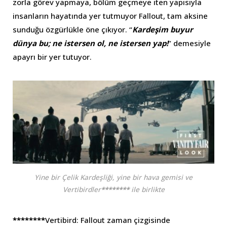
zorla görev yapmaya, bölüm geçmeye iten yapısıyla
insanların hayatında yer tutmuyor Fallout, tam aksine
sunduğu özgürlükle öne çıkıyor. “
Kardeşim buyur
dünya bu; ne istersen ol, ne istersen yap!
” demesiyle
apayrı bir yer tutuyor.
Yine bir Çelik Kardeşliği, yine bir hava gemisi ve
Vertibirdler
********
ile birlikte
********
Vertibird: Fallout zaman çizgisinde