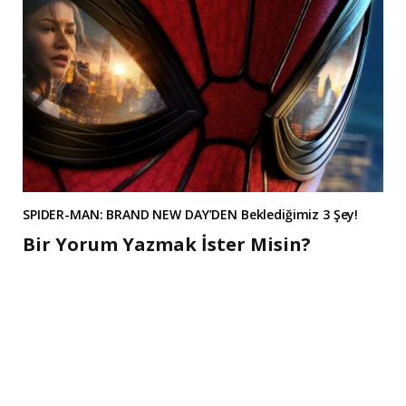
SPIDER-MAN: BRAND NEW DAY’DEN Beklediğimiz 3 Şey!
Bir Yorum Yazmak İster Misin?
A
l
t
e