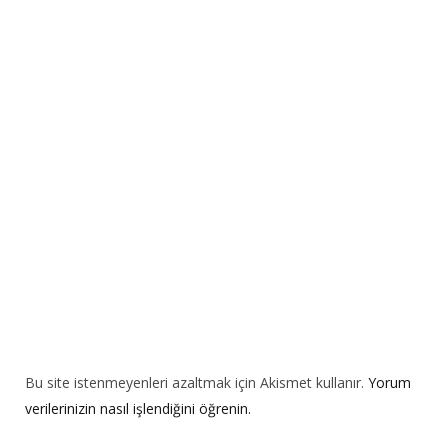
r
n
a
t
i
v
e
:
Bu site istenmeyenleri azaltmak için Akismet kullanır.
Yorum
verilerinizin nasıl işlendiğini öğrenin.