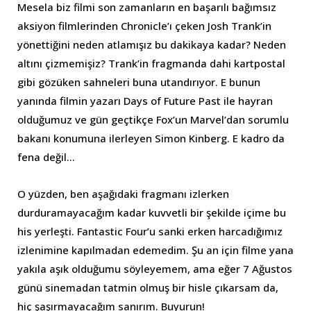
Mesela biz filmi son zamanların en başarılı bağımsız
aksiyon filmlerinden Chronicle’ı çeken Josh Trank’in
yönettiğini neden atlamışız bu dakikaya kadar? Neden
altını çizmemişiz? Trank’in fragmanda dahi kartpostal
gibi gözüken sahneleri buna utandırıyor. E bunun
yanında filmin yazarı Days of Future Past ile hayran
olduğumuz ve gün geçtikçe Fox’un Marvel’dan sorumlu
bakanı konumuna ilerleyen Simon Kinberg. E kadro da
fena değil…
O yüzden, ben aşağıdaki fragmanı izlerken
durduramayacağım kadar kuvvetli bir şekilde içime bu
his yerleşti. Fantastic Four’u sanki erken harcadığımız
izlenimine kapılmadan edemedim. Şu an için filme yana
yakıla aşık olduğumu söyleyemem, ama eğer 7 Ağustos
günü sinemadan tatmin olmuş bir hisle çıkarsam da,
hiç şaşırmayacağım sanırım. Buyurun!