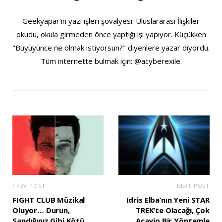
Geekyapar'ın yazı işleri şövalyesi. Uluslararası İlişkiler
okudu, okula girmeden önce yaptığı işi yapıyor. Küçükken
"Büyüyünce ne olmak istiyorsun?" diyenlere yazar diyordu.
Tüm internette bulmak için: @acyberexile.
PREV POST
NEXT POST
FIGHT CLUB Müzikal
Idris Elba’nın Yeni STAR
Oluyor… Durun,
TREK’te Olacağı, Çok
Sandığınız Gibi Kötü
Acayip Bir Yöntemle