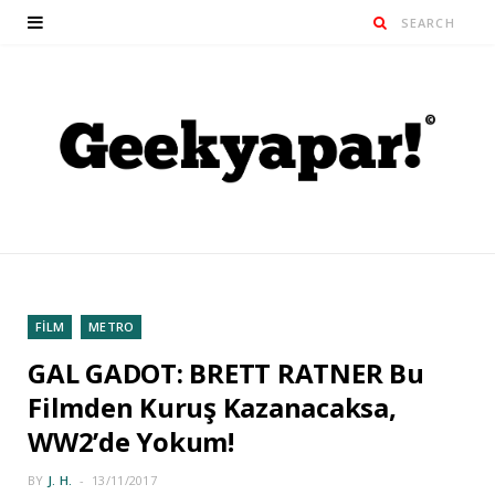
FİLM
METRO
GAL GADOT: BRETT RATNER Bu
Filmden Kuruş Kazanacaksa,
WW2’de Yokum!
BY
J. H.
13/11/2017