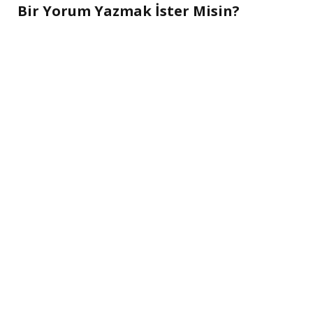
Bir Yorum Yazmak İster Misin?
A
l
t
e
r
n
a
t
i
v
e
: