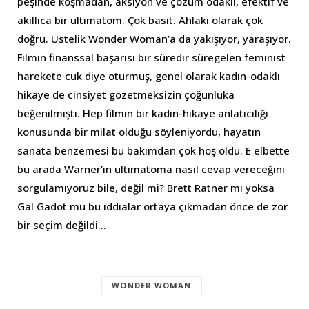
peşinde koşmadan, aksiyon ve çözüm odaklı, efektif ve
akıllıca bir ultimatom. Çok basit. Ahlaki olarak çok
doğru. Üstelik Wonder Woman’a da yakışıyor, yaraşıyor.
Filmin finanssal başarısı bir süredir süregelen feminist
harekete cuk diye oturmuş, genel olarak kadın-odaklı
hikaye de cinsiyet gözetmeksizin çoğunluka
beğenilmişti. Hep filmin bir kadın-hikaye anlatıcılığı
konusunda bir milat olduğu söyleniyordu, hayatın
sanata benzemesi bu bakımdan çok hoş oldu. E elbette
bu arada Warner’ın ultimatoma nasıl cevap vereceğini
sorgulamıyoruz bile, değil mi? Brett Ratner mı yoksa
Gal Gadot mu bu iddialar ortaya çıkmadan önce de zor
bir seçim değildi…
WONDER WOMAN