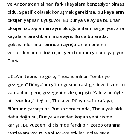
ve Arizona’dan alınan farklı kayalara benzeşiyor olması
oldu. Spesifik olarak konuşmak gerekirse, bu kayaların
oksijen yapıları uyuşuyor. Bu Dünya ve Ay’da bulunan
oksijen izotoplarının aynı olduğu anlamına geliyor, zira
kayalara bıraktıkları imza aynı. Bu da bu arada,
gökcisimlerini birbirinden ayrıştıran en önemli
verilerden biri olduğu için, yeni teorinin yolunu yapıyor.
Theia.
UCLA’in teorisine göre, Theia isimli bir “embriyo
gezegen” Dünya’nın yörüngesine rast geldi ve bizim –o
zamanlar- genç gezegenimizle çarpıştı. Yalnız bu öyle
bir “
vur kaç
” değildi, Theia ve Dünya kafa kafaya,
ölümüne çarpıştılar. Bunun sonucunda, Theia yok oldu;
daha doğrusu, Dünya ve ondan kopan yeni cisme
karıştı. Bu yüzden iki cisimde farklı bir izotop oranına
rastlayamıyoruz. Yani Ay –ve etkileri dolayısıyla,