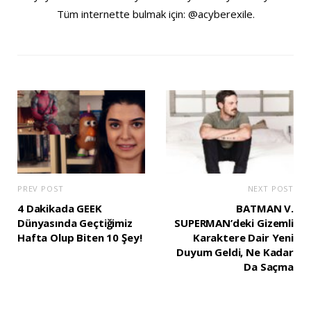
Tüm internette bulmak için: @acyberexile.
PREV POST
NEXT POST
4 Dakikada GEEK
BATMAN V.
Dünyasında Geçtiğimiz
SUPERMAN’deki Gizemli
Hafta Olup Biten 10 Şey!
Karaktere Dair Yeni
Duyum Geldi, Ne Kadar
Da Saçma