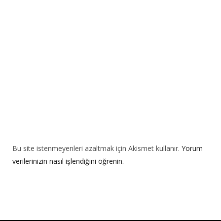
t
i
v
e
:
Bu site istenmeyenleri azaltmak için Akismet kullanır.
Yorum
verilerinizin nasıl işlendiğini öğrenin.