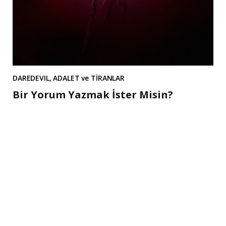
DAREDEVIL, ADALET ve TİRANLAR
Bir Yorum Yazmak İster Misin?
A
l
t
e
r
n
a