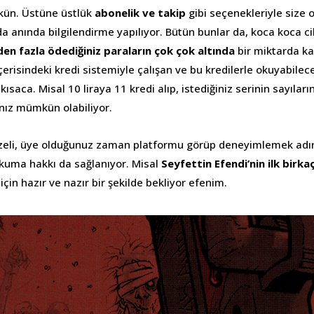
ün. Üstüne üstlük
abonelik ve takip
gibi seçenekleriyle size
nda anında bilgilendirme yapılıyor. Bütün bunlar da, koca koca ci
en fazla ödediğiniz paraların çok çok altında
bir miktarda kar
erisindeki kredi sistemiyle çalışan ve bu kredilerle okuyabilece
kısaca. Misal 10 liraya 11 kredi alıp, istediğiniz serinin sayıları
nız mümkün olabiliyor.
üzeli, üye olduğunuz zaman platformu görüp deneyimlemek adın
kuma hakkı da sağlanıyor. Misal
Seyfettin Efendi’nin ilk birkaç
çin hazır ve nazır bir şekilde bekliyor efenim.