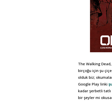
The Walking Dead, 
birçoğu için şu çiç
olduk biz; okumala
Google Play linki
ş
kadar şerbetli tatl
bir şeyler mi okus