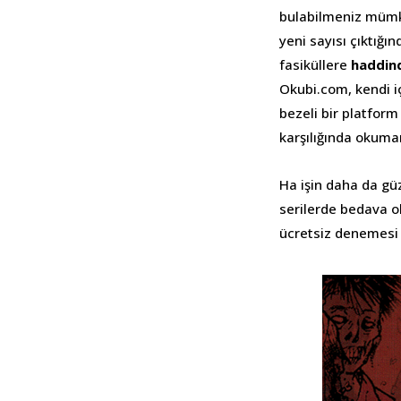
bulabilmeniz mümk
yeni sayısı çıktığı
fasiküllere
haddind
Okubi.com, kendi iç
bezeli bir platform 
karşılığında okuma
Ha işin daha da g
serilerde bedava o
ücretsiz denemesi i