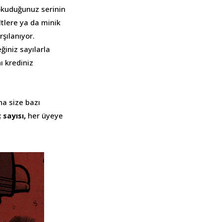
 okuduğunuz serinin
ltlere ya da minik
şılanıyor.
ğiniz sayılarla
nı krediniz
a size bazı
 sayısı,
her üyeye