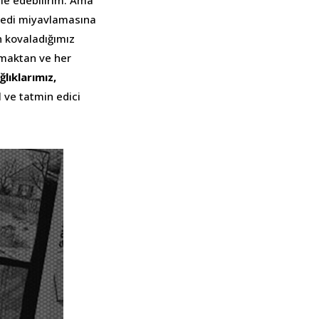
ile edebilirim. Ama
 kedi miyavlamasına
n kovaladığımız
maktan ve her
ğlıklarımız,
 ve tatmin edici