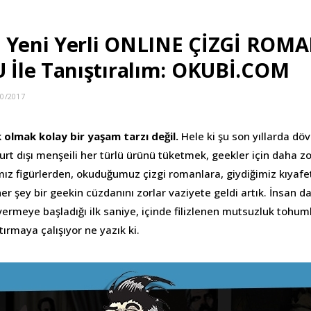
, Yeni Yerli ONLINE ÇİZGİ ROM
İle Tanıştıralım: OKUBİ.COM
10/2017
 olmak kolay bir yaşam tarzı değil.
Hele ki şu son yıllarda dövi
yurt dışı menşeili her türlü ürünü tüketmek, geekler için daha zo
mız figürlerden, okuduğumuz çizgi romanlara, giydiğimiz kıyafet
her şey bir geekin cüzdanını zorlar vaziyete geldi artık. İnsan d
rmeye başladığı ilk saniye, içinde filizlenen mutsuzluk tohuml
tırmaya çalışıyor ne yazık ki.