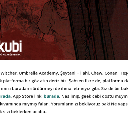
Witcher, Umbrella Academy, Şeytani + İlahi, Chew, Conan, Te
ek platforma bir göz atın deriz biz. Şahsen fikre de, platforma 
rımızı buradan sürdürmeyi de ihmal etmeyiz gibi. Siz de bir bak
urada
,
App Store linki
burada
. Nasılmış, geek cebi dostu muym
ı kıvamında mıymış falan. Yorumlarınızı bekliyoruz bak! Ne yaps
ak sizi beklerken acaba…