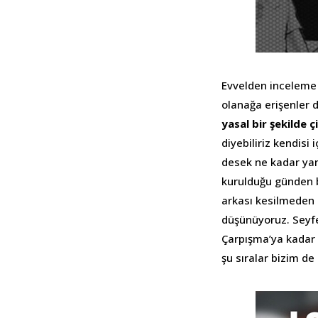
Evvelden inceleme 
olanağa erişenler 
yasal bir şekilde 
diyebiliriz kendisi 
desek ne kadar yan
kurulduğu günden b
arkası kesilmeden 
düşünüyoruz. Seyfe
Çarpışma’ya kadar b
şu sıralar bizim de