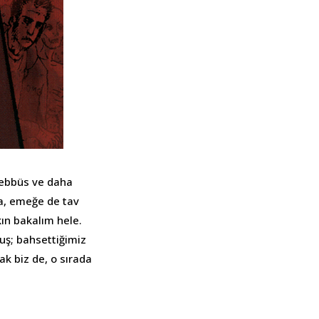
şebbüs ve daha
da, emeğe de tav
ın bakalım hele.
uş; bahsettiğimiz
ak biz de, o sırada