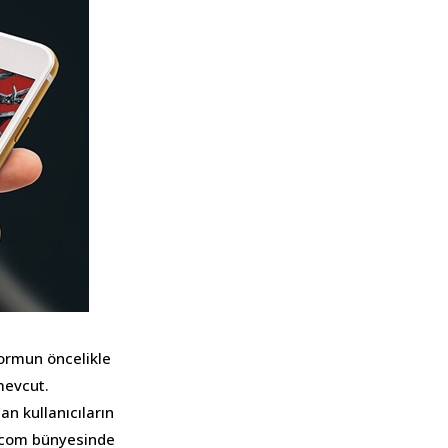
formun öncelikle
mevcut.
n kullanıcıların
com bünyesinde