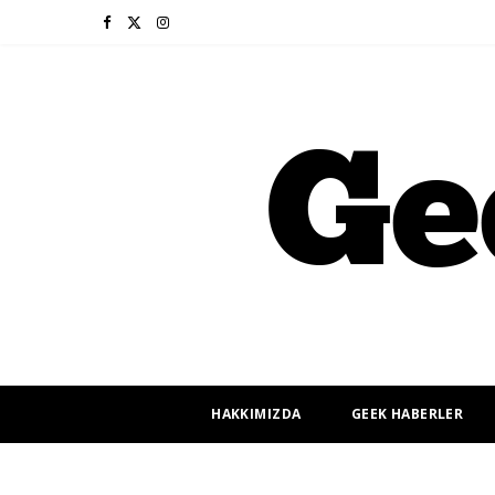
F
X
I
a
(
n
c
T
s
e
w
t
b
i
a
o
t
g
o
t
r
k
e
a
r
m
HAKKIMIZDA
GEEK HABERLER
)