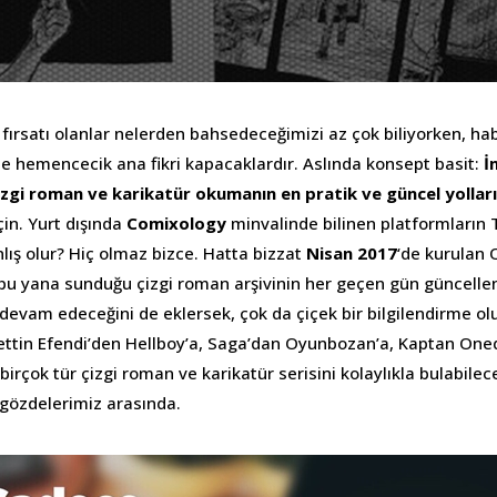
fırsatı olanlar nelerden bahsedeceğimizi az çok biliyorken, ha
de hemencecik ana fikri kapacaklardır. Aslında konsept basit:
İ
çizgi roman ve karikatür okumanın en pratik ve güncel yolları
için. Yurt dışında
Comixology
minvalinde bilinen platformların 
lış olur? Hiç olmaz bizce. Hatta bizzat
Nisan 2017
‘de kurulan 
u yana sunduğu çizgi roman arşivinin her geçen gün güncellen
devam edeceğini de eklersek, çok da çiçek bir bilgilendirme olu
ttin Efendi’den Hellboy’a, Saga’dan Oyunbozan’a, Kaptan One
irçok tür çizgi roman ve karikatür serisini kolaylıkla bulabile
 gözdelerimiz arasında.