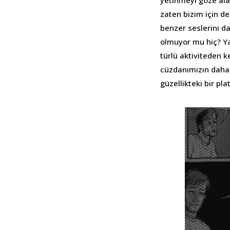
yetinmeyi göze alan
zaten bizim için d
benzer seslerini d
olmuyor mu hiç? Y
türlü aktiviteden 
cüzdanımızın daha 
güzellikteki bir pl