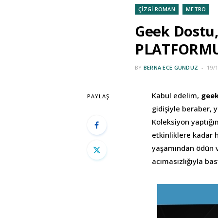
ÇİZGİ ROMAN
METRO
Geek Dostu
PLATFORMU 
BY
BERNA ECE GÜNDÜZ
19/
Kabul edelim,
geek
PAYLAŞ
gidişiyle beraber, 
Koleksiyon yaptığı
etkinliklere kadar 
yaşamından ödün ve
acımasızlığıyla bas