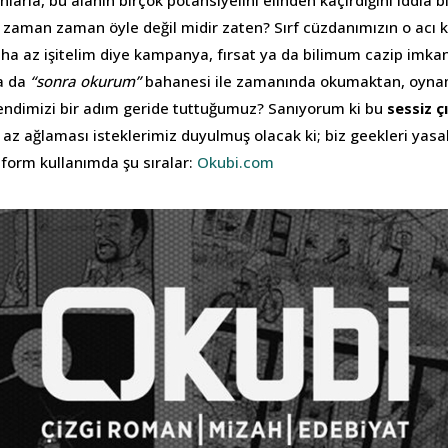
larla, bu alanın birçok potansiyelini elinden kaçırdığını iddia b
e zaman zaman öyle değil midir zaten? Sırf cüzdanımızın o acı
aha az işitelim diye kampanya, fırsat ya da bilimum cazip imka
a da
“sonra okurum”
bahanesi ile zamanında okumaktan, oyna
kendimizi bir adım geride tuttuğumuz? Sanıyorum ki bu
sessiz çı
az ağlaması isteklerimiz duyulmuş olacak ki; biz geekleri yasal
atform kullanımda şu sıralar:
Okubi.com