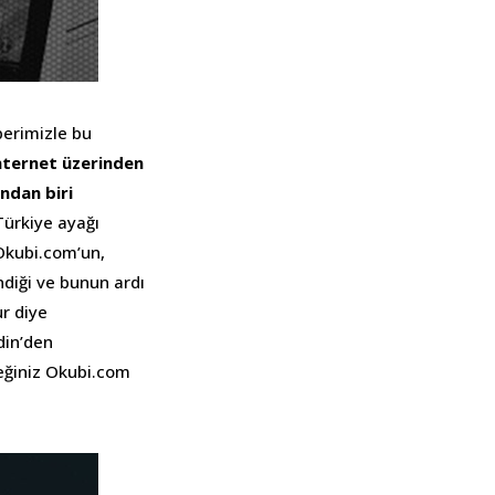
berimizle bu
nternet üzerinden
ndan biri
Türkiye ayağı
Okubi.com’un,
diği ve bunun ardı
r diye
din’den
ceğiniz Okubi.com