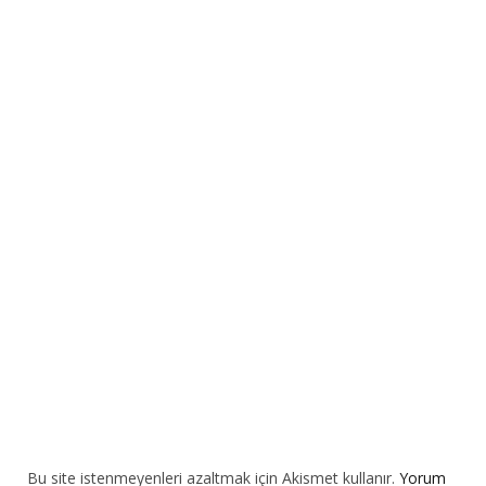
t
e
r
n
a
t
i
v
e
:
Bu site istenmeyenleri azaltmak için Akismet kullanır.
Yorum